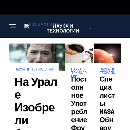
НАУКА И
ТЕХНОЛОГИИ
НАУКА И
НАУКА И
НАУКА И ТЕХНОЛОГИИ
ТЕХНОЛО
ТЕХНОЛО
ГИИ
ГИИ
На Урал
Пост
Спе
Оян
Циа
Е
Ное
Лист
Упот
Ы
Изобре
Ребл
NASA
Ли
Ение
Обн
Фру
Ару