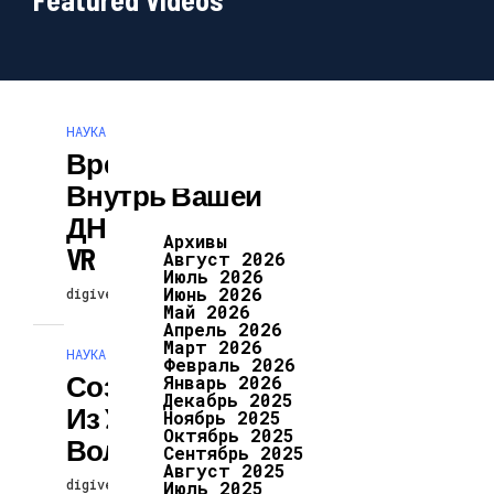
НАУКА И ТЕХНОЛОГИИ
Время Шагнуть
Внутрь Вашей
ДНК С Помощью
Архивы
VR
Август 2026
Июль 2026
Июнь 2026
digiversion
14.04.2024
Май 2026
Апрель 2026
Март 2026
НАУКА И ТЕХНОЛОГИИ
Февраль 2026
Созданы Лыжи
Январь 2026
Декабрь 2025
Из Углеродного
Ноябрь 2025
Октябрь 2025
Волокна
Сентябрь 2025
Август 2025
digiversion
14.04.2024
Июль 2025