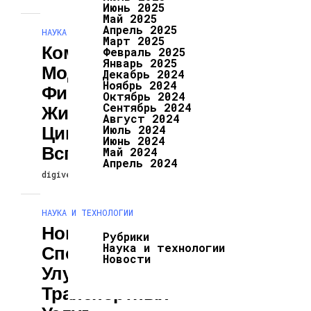
Июнь 2025
Май 2025
Апрель 2025
НАУКА И ТЕХНОЛОГИИ
Март 2025
Комплексная
Февраль 2025
Январь 2025
Модель
Декабрь 2024
Ноябрь 2024
Фиксирует Весь
Октябрь 2024
Сентябрь 2024
Жизненный
Август 2024
Цикл Солнечных
Июль 2024
Июнь 2024
Вспышек
Май 2024
Апрель 2024
digiversion
14.04.2024
НАУКА И ТЕХНОЛОГИИ
Новый Метод
Рубрики
Наука и технологии
Способствует
Новости
Улучшению
Транспортных