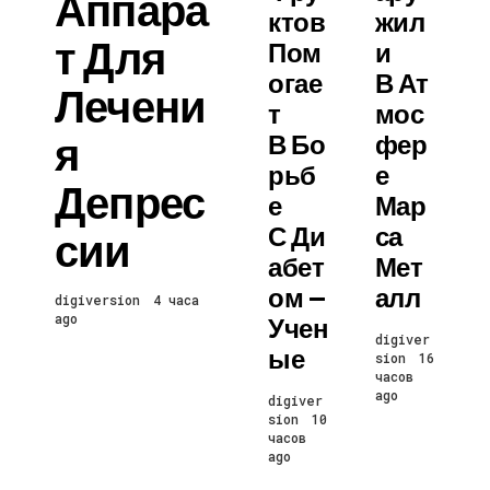
Аппара
Ктов
Жил
Т Для
Пом
И
Огае
В Ат
Лечени
Т
Мос
Я
В Бо
Фер
Рьб
Е
Депрес
Е
Мар
С Ди
Са
Сии
Абет
Мет
Ом —
Алл
digiversion
4 часа
ago
Учен
digiver
Ые
sion
16
часов
ago
digiver
sion
10
часов
ago