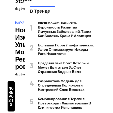
Услуг
digiversion
14.04.2024
В Тренде
НАУКА И ТЕХНОЛОГИИ
COVID Может Повысить
Вероятность Развития
Новый Метод
Иммунных Заболеваний, Таких
Измерения
Как Болезнь Крона И Алопеция
Ультразвука
Больший Порог Лимфатических
Узлов Оптимизирует Исходы
Может
Рака Носоглотки
Революционизи
Представлен Робот, Который
Ровать Все
Может Двигаться За Счет
Отражения Водных Волн
digiversion
14.04.2024
Разработана Модель Для
Определения Полярности
MO
Настроений Слов Втекстах
RE
PO
Комбинированная Терапия
ST
Превосходит Химиотерапию В
S
Клинических Испытаниях