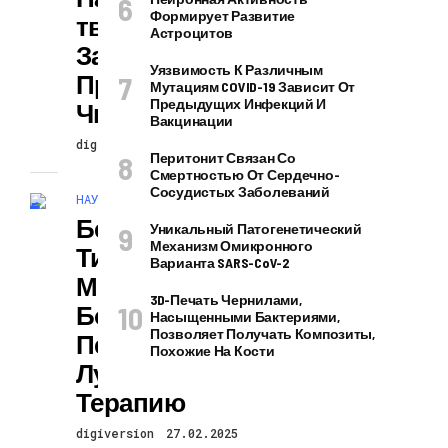
Формирует Развитие
Тва Сокращает
Астроцитов
Затраты На
Уязвимость К Различным
Производство
Мутациям COVID-19 Зависит От
Предыдущих Инфекций И
Чипов На 99%
Вакцинации
digiversion
27.02.2025
Перитонит Связан Со
Смертностью От Сердечно-
Сосудистых Заболеваний
НАУКА И ТЕХНОЛОГИИ
Белок Из
Уникальный Патогенетический
Механизм Омикронного
Тихоходок
Варианта SARS-CoV-2
Может Помочь
3D-Печать Чернилами,
Больным Раком
Насыщенными Бактериями,
Позволяет Получать Композиты,
Переносить
Похожие На Кости
Лучевую
Терапию
digiversion
27.02.2025