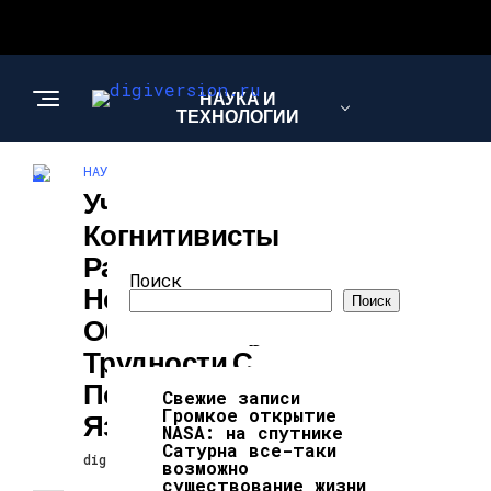
НАУКА И
ТЕХНОЛОГИИ
НАУКА И ТЕХНОЛОГИИ
Ученые-
Когнитивисты
Разрабатывают
Поиск
Новую Модель,
Поиск
Объясняющую
Трудности С
Пониманием
Свежие записи
Громкое открытие
Языка
NASA: на спутнике
Сатурна все-таки
digiversion
28.02.2025
возможно
существование жизни