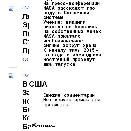
На пресс-конференции
NASA расскажет про
НАУКА И ТЕХНОЛОГИИ
воду в Солнечной
Лягушки Прячут
системе
Ученые: викинги
Эритроциты В
никогда не боролись
на собственных мечах
Печени, Чтобы
NASA показало
Стать
необыкновенное
сияние вокруг Урана
Прозрачными
К началу зимы 2015-
го года с космодрома
Восточный проведут
digiversion
28.02.2025
два запуска
НАУКА И ТЕХНОЛОГИИ
В США
Зарегистрирова
Свежие комментарии
Но Самое
Нет комментариев для
просмотра.
Большое
Количество
Бабочек-