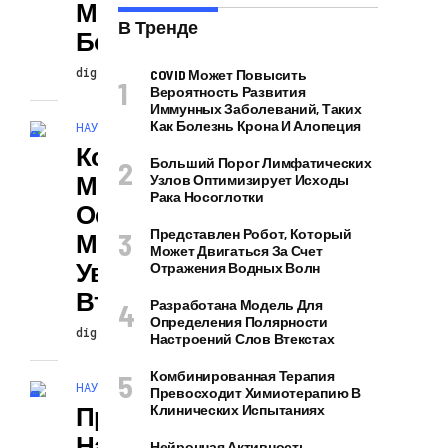
Монархов За
В Тренде
Более Чем 20 Лет
digiversion
28.02.2025
COVID Может Повысить
Вероятность Развития
Иммунных Заболеваний, Таких
Как Болезнь Крона И Алопеция
НАУКА И ТЕХНОЛОГИИ
Количество
Больший Порог Лимфатических
Микропластика,
Узлов Оптимизирует Исходы
Рака Носоглотки
Осевшего На
Представлен Робот, Который
Морском Дне,
Может Двигаться За Счет
Увеличилось
Отражения Водных Волн
Втрое За 20 Лет
Разработана Модель Для
Определения Полярности
digiversion
28.02.2025
Настроений Слов Втекстах
Комбинированная Терапия
НАУКА И ТЕХНОЛОГИИ
Превосходит Химиотерапию В
Процесс
Клинических Испытаниях
Нанопроизводс
Нейронная Активность