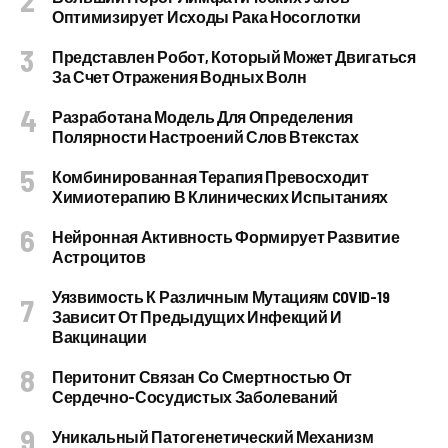
Оптимизирует Исходы Рака Носоглотки
Представлен Робот, Который Может Двигаться
За Счет Отражения Водных Волн
Разработана Модель Для Определения
Полярности Настроений Слов Втекстах
Комбинированная Терапия Превосходит
Химиотерапию В Клинических Испытаниях
Нейронная Активность Формирует Развитие
Астроцитов
Уязвимость К Различным Мутациям COVID-19
Зависит От Предыдущих Инфекций И
Вакцинации
Перитонит Связан Со Смертностью От
Сердечно-Сосудистых Заболеваний
Уникальный Патогенетический Механизм