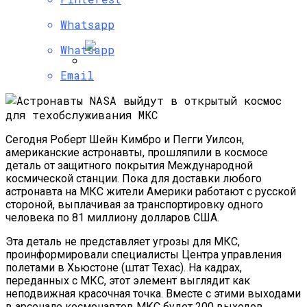
На Пресс-Конференции NASA Расскажет
Про Воду В Солнечной Системе
Whatsapp
Whatsapp
Email
Ученые: Викинги Никогда Не Боролись
На Собственных Мечах
Сегодня Роберт Шейн Кимбро и Пегги Уилсон,
американские астронавты, прошляпили в космосе
деталь от защитного покрытия Международной
космической станции. Пока для доставки любого
астронавта на МКС жители Америки работают с русской
стороной, выплачивая за транспортировку одного
человека по 81 миллиону долларов США.
Эта деталь не представляет угрозы для МКС,
проинформировали специалисты Центра управления
полетами в Хьюстоне (штат Техас). На кадрах,
переданных с МКС, этот элемент выглядит как
неподвижная красочная точка. Вместе с этими выходами
в арсенале космонавтов МКС будет 200 выходов