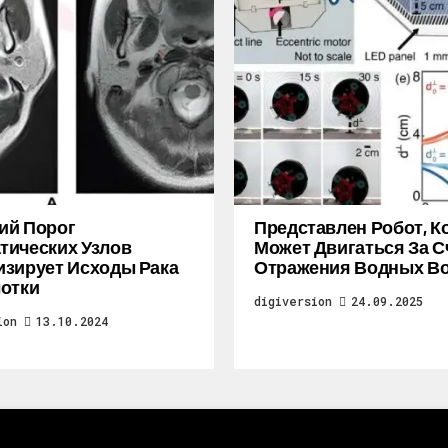
ий Порог
Представлен Робот, 
ических Узлов
Может Двигаться За С
зирует Исходы Рака
Отражения Водных В
отки
digiversion
24.09.2025
ion
13.10.2024