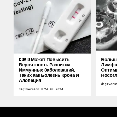
COVID Может Повысить
Больш
Вероятность Развития
Лимфат
Иммунных Заболеваний,
Оптими
Таких Как Болезнь Крона И
Носогл
Алопеция
digivers
digiversion
24.08.2024