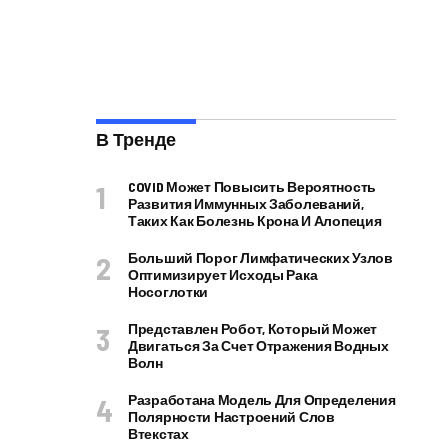
В Тренде
COVID Может Повысить Вероятность
Развития Иммунных Заболеваний,
Таких Как Болезнь Крона И Алопеция
Больший Порог Лимфатических Узлов
Оптимизирует Исходы Рака
Носоглотки
Представлен Робот, Который Может
Двигаться За Счет Отражения Водных
Волн
Разработана Модель Для Определения
Полярности Настроений Слов
Втекстах