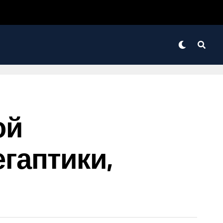
ой
гаптики,