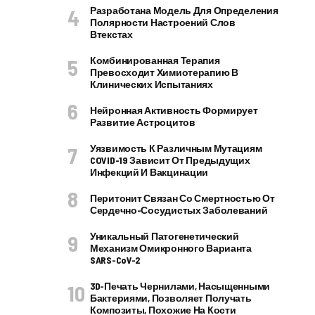
Разработана Модель Для Определения
Полярности Настроений Слов
Втекстах
Комбинированная Терапия
Превосходит Химиотерапию В
Клинических Испытаниях
Нейронная Активность Формирует
Развитие Астроцитов
Уязвимость К Различным Мутациям
COVID-19 Зависит От Предыдущих
Инфекций И Вакцинации
Перитонит Связан Со Смертностью От
Сердечно-Сосудистых Заболеваний
Уникальный Патогенетический
Механизм Омикронного Варианта
SARS-CoV-2
3D-Печать Чернилами, Насыщенными
Бактериями, Позволяет Получать
Композиты, Похожие На Кости