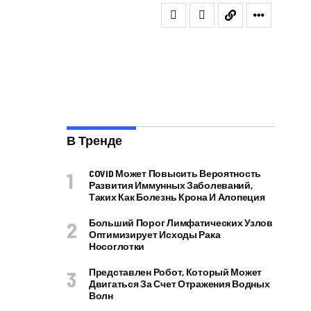
В Тренде
COVID Может Повысить Вероятность
Развития Иммунных Заболеваний,
Таких Как Болезнь Крона И Алопеция
Больший Порог Лимфатических Узлов
Оптимизирует Исходы Рака
Носоглотки
Представлен Робот, Который Может
Двигаться За Счет Отражения Водных
Волн