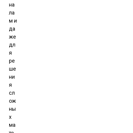
на
ла
м и
да
же
дл
я
ре
ше
ни
я
сл
ож
ны
х
ма
те