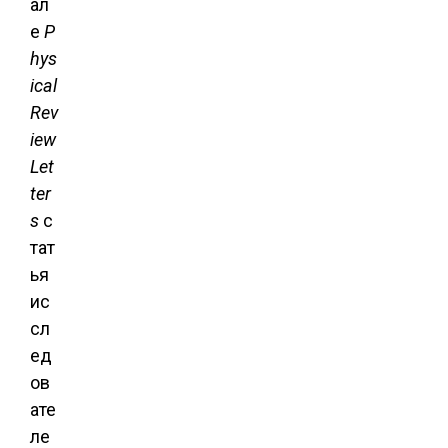
ал
е
P
hys
ical
Rev
iew
Let
ter
s
с
тат
ья
ис
сл
ед
ов
ате
ле