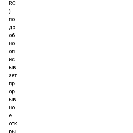
RC
)
по
др
об
но
оп
ис
ыв
ает
пр
ор
ыв
но
е
отк
ры