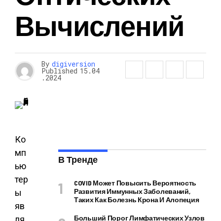
Вычислений
By
digiversion
Published
15.04
.2024
Ко
мп
В Тренде
ью
тер
COVID Может Повысить Вероятность
Развития Иммунных Заболеваний,
ы
Таких Как Болезнь Крона И Алопеция
яв
Больший Порог Лимфатических Узлов
ля