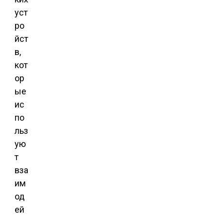
уст
ро
йст
в,
кот
ор
ые
ис
по
льз
ую
т
вза
им
од
ей