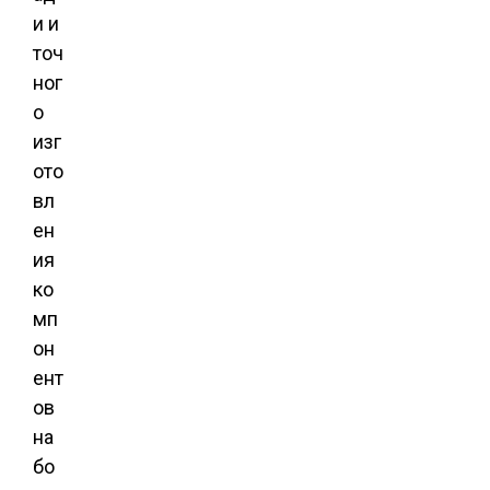
и и
точ
ног
о
изг
ото
вл
ен
ия
ко
мп
он
ент
ов
на
бо