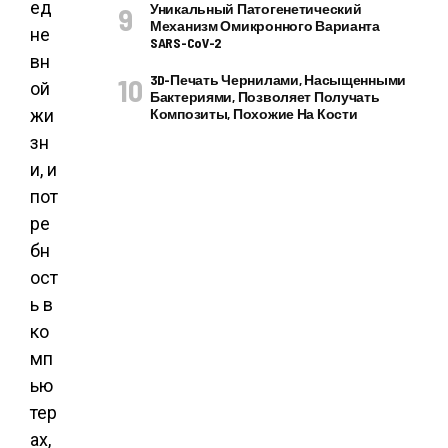
ед
Уникальный Патогенетический
Механизм Омикронного Варианта
не
SARS-CoV-2
вн
3D-Печать Чернилами, Насыщенными
ой
Бактериями, Позволяет Получать
жи
Композиты, Похожие На Кости
зн
и, и
пот
ре
бн
ост
ь в
ко
мп
ью
тер
ах,