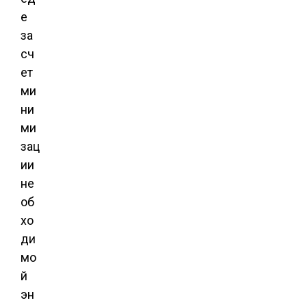
е
за
сч
ет
ми
ни
ми
зац
ии
не
об
хо
ди
мо
й
эн