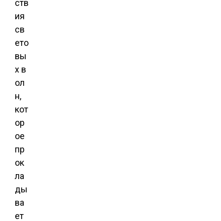
ств
ия
св
ето
вы
х в
ол
н,
кот
ор
ое
пр
ок
ла
ды
ва
ет