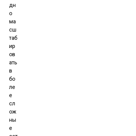
дн
о
ма
сш
таб
ир
ов
ать
в
бо
ле
е
сл
ож
ны
е