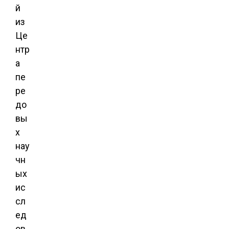
й
из
Це
нтр
а
пе
ре
до
вы
х
нау
чн
ых
ис
сл
ед
ов