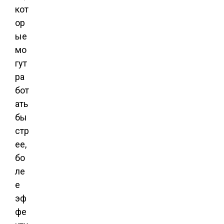
кот
ор
ые
мо
гут
ра
бот
ать
бы
стр
ее,
бо
ле
е
эф
фе