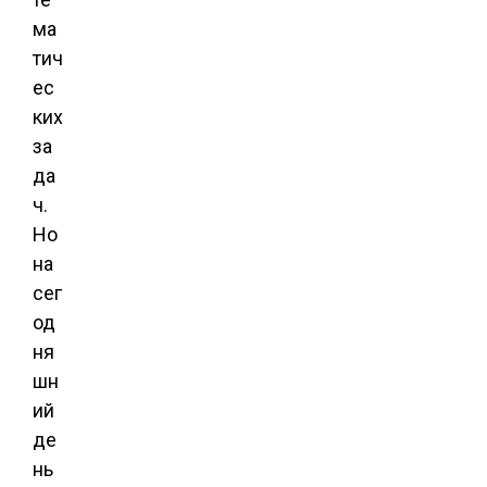
ма
тич
ес
ких
за
да
ч.
Но
на
сег
од
ня
шн
ий
де
нь