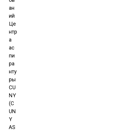
ан
ий
Це
нтр
а
ас
пи
ра
нту
ры
CU
NY
(C
UN
Y
AS