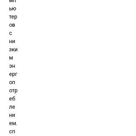
мп
ью
тер
ов
с
ни
зки
м
эн
ерг
оп
отр
еб
ле
ни
ем.
сп