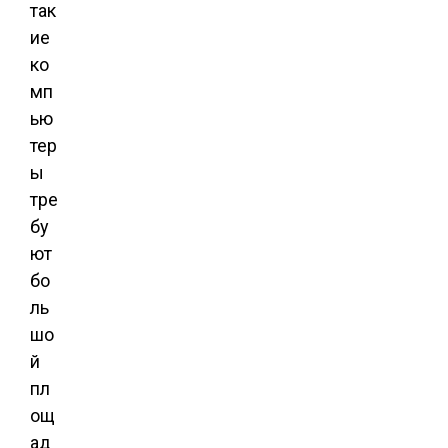
так
ие
ко
мп
ью
тер
ы
тре
бу
ют
бо
ль
шо
й
пл
ощ
ад