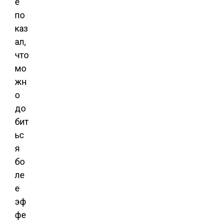
е
по
каз
ал,
что
мо
жн
о
до
бит
ьс
я
бо
ле
е
эф
фе