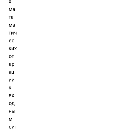
х
ма
те
ма
тич
ес
ких
оп
ер
ац
ий
к
вх
од
ны
м
сиг