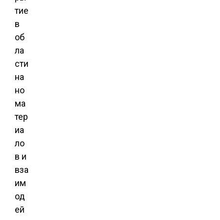
тие
в
об
ла
сти
на
но
ма
тер
иа
ло
в и
вза
им
од
ей