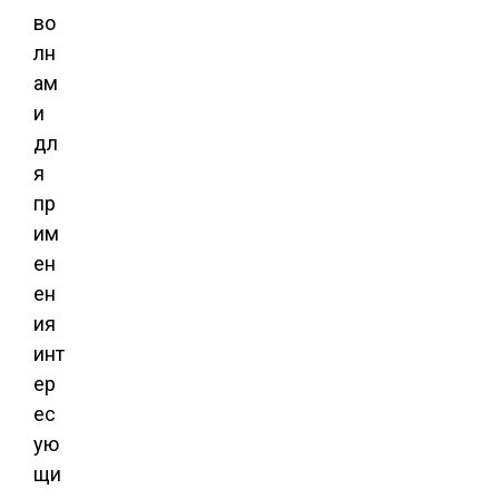
во
лн
ам
и
дл
я
пр
им
ен
ен
ия
инт
ер
ес
ую
щи