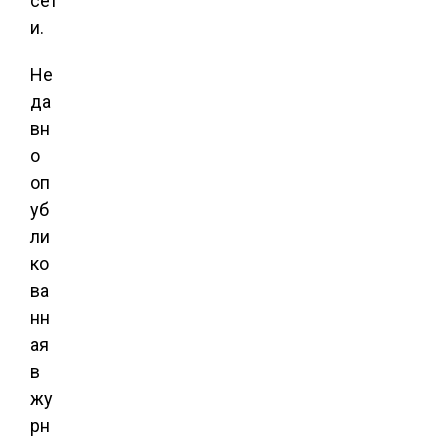
сет
и.
Не
да
вн
о
оп
уб
ли
ко
ва
нн
ая
в
жу
рн