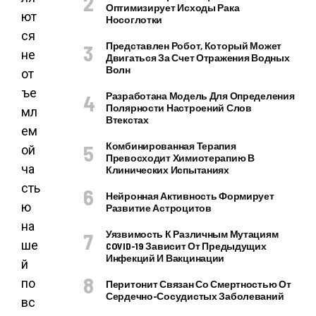
Оптимизирует Исходы Рака
ют
Носоглотки
ся
Представлен Робот, Который Может
не
Двигаться За Счет Отражения Водных
Волн
от
ъе
Разработана Модель Для Определения
Полярности Настроений Слов
мл
Втекстах
ем
Комбинированная Терапия
ой
Превосходит Химиотерапию В
ча
Клинических Испытаниях
сть
Нейронная Активность Формирует
ю
Развитие Астроцитов
на
Уязвимость К Различным Мутациям
ше
COVID-19 Зависит От Предыдущих
Инфекций И Вакцинации
й
по
Перитонит Связан Со Смертностью От
Сердечно-Сосудистых Заболеваний
вс