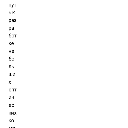
пут
ь к
раз
ра
бот
ке
не
бо
ль
ши
х
опт
ич
ес
ких
ко