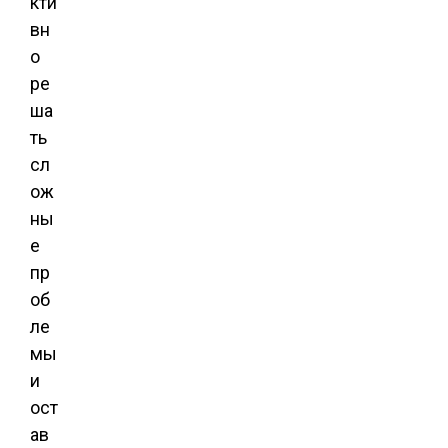
кти
вн
о
ре
ша
ть
сл
ож
ны
е
пр
об
ле
мы
и
ост
ав