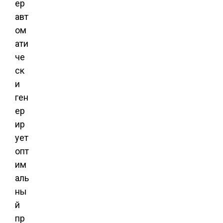
ер
авт
ом
ати
че
ск
и
ген
ер
ир
ует
опт
им
аль
ны
й
пр