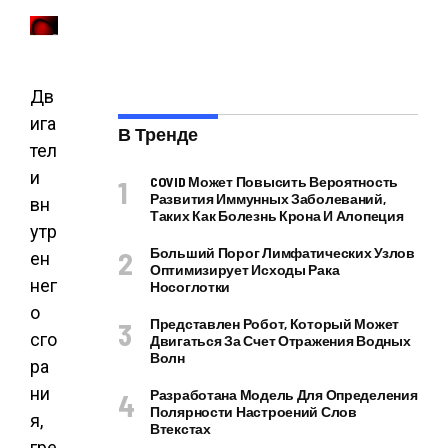
Дв
ига
В Тренде
тел
и
COVID Может Повысить Вероятность
Развития Иммунных Заболеваний,
вн
Таких Как Болезнь Крона И Алопеция
утр
Больший Порог Лимфатических Узлов
ен
Оптимизирует Исходы Рака
нег
Носоглотки
о
Представлен Робот, Который Может
сго
Двигаться За Счет Отражения Водных
Волн
ра
ни
Разработана Модель Для Определения
Полярности Настроений Слов
я,
Втекстах
гре