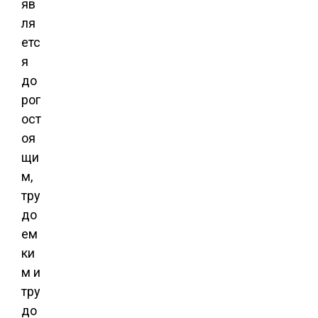
яв
ля
етс
я
до
рог
ост
оя
щи
м,
тру
до
ем
ки
м и
тру
до