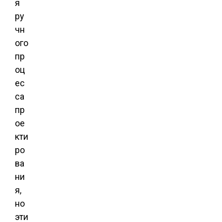
я
ру
чн
ого
пр
оц
ес
са
пр
ое
кти
ро
ва
ни
я,
но
эти