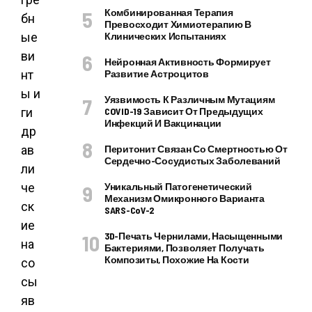
Комбинированная Терапия
бн
Превосходит Химиотерапию В
ые
Клинических Испытаниях
ви
Нейронная Активность Формирует
нт
Развитие Астроцитов
ы и
Уязвимость К Различным Мутациям
ги
COVID-19 Зависит От Предыдущих
Инфекций И Вакцинации
др
ав
Перитонит Связан Со Смертностью От
Сердечно-Сосудистых Заболеваний
ли
че
Уникальный Патогенетический
Механизм Омикронного Варианта
ск
SARS-CoV-2
ие
3D-Печать Чернилами, Насыщенными
на
Бактериями, Позволяет Получать
Композиты, Похожие На Кости
со
сы
яв