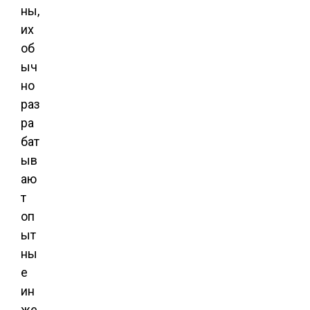
ны,
их
об
ыч
но
раз
ра
бат
ыв
аю
т
оп
ыт
ны
е
ин
же