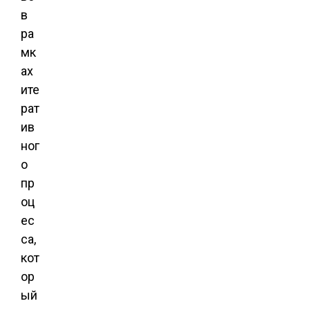
в
ра
мк
ах
ите
рат
ив
ног
о
пр
оц
ес
са,
кот
ор
ый