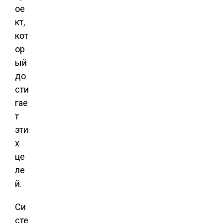
ое
кт,
кот
ор
ый
до
сти
гае
т
эти
х
це
ле
й.
Си
сте