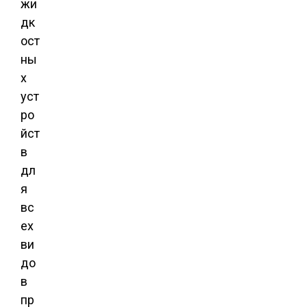
жи
дк
ост
ны
х
уст
ро
йст
в
дл
я
вс
ех
ви
до
в
пр