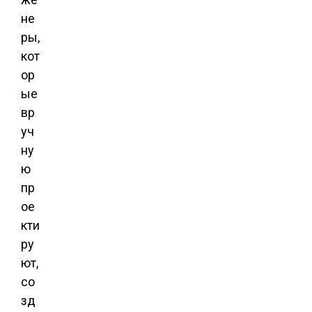
не
ры,
кот
ор
ые
вр
уч
ну
ю
пр
ое
кти
ру
ют,
со
зд