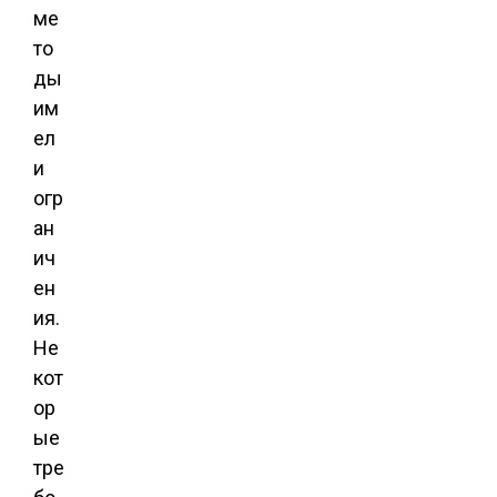
ме
то
ды
им
ел
и
огр
ан
ич
ен
ия.
Не
кот
ор
ые
тре