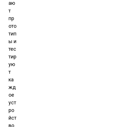
аю
т
пр
ото
тип
ы и
тес
тир
ую
т
ка
жд
ое
уст
ро
йст
во