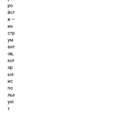
ро
йст
в —
ин
стр
ум
ент
ов,
кот
ор
ые
ис
по
льз
ую
т