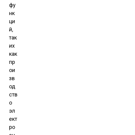
фу
нк
ци
й,
так
их
как
пр
ои
зв
од
ств
о
эл
ект
ро