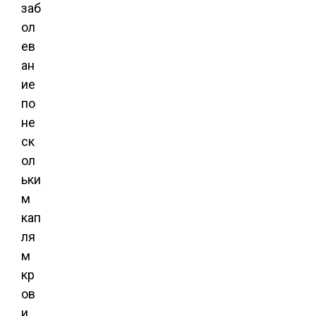
заб
ол
ев
ан
ие
по
не
ск
ол
ьки
м
кап
ля
м
кр
ов
и,