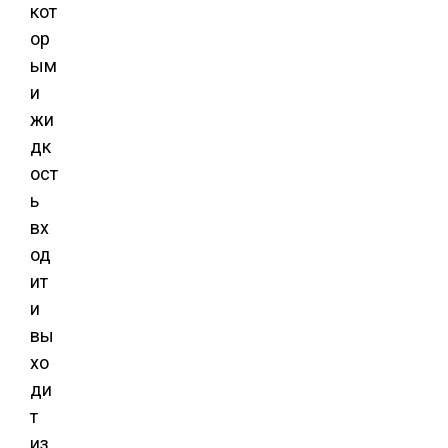
кот
ор
ым
и
жи
дк
ост
ь
вх
од
ит
и
вы
хо
ди
т
из