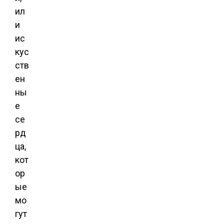
ил
и
ис
кус
ств
ен
ны
е
се
рд
ца,
кот
ор
ые
мо
гут