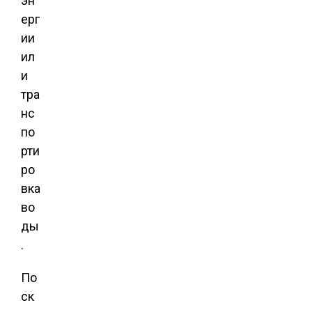
эн
ерг
ии
ил
и
тра
нс
по
рти
ро
вка
во
ды
.
По
ск