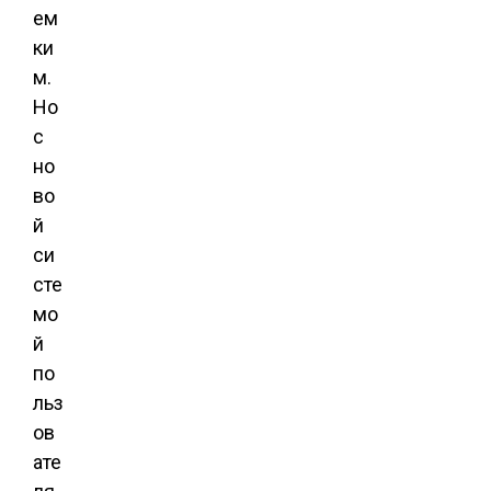
ем
ки
м.
Но
с
но
во
й
си
сте
мо
й
по
льз
ов
ате