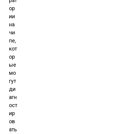
рат
ор
ии
на
чи
пе,
кот
ор
ые
мо
гут
ди
агн
ост
ир
ов
ать