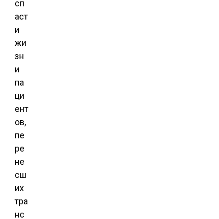
сп
аст
и
жи
зн
и
па
ци
ент
ов,
пе
ре
не
сш
их
тра
нс