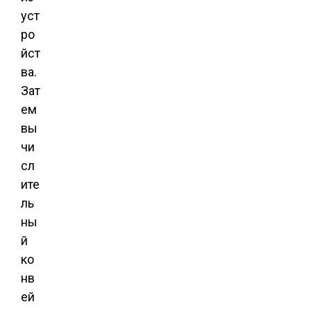
уст
ро
йст
ва.
Зат
ем
вы
чи
сл
ите
ль
ны
й
ко
нв
ей