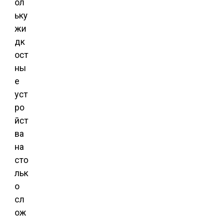
ол
ьку
жи
дк
ост
ны
е
уст
ро
йст
ва
на
сто
льк
о
сл
ож