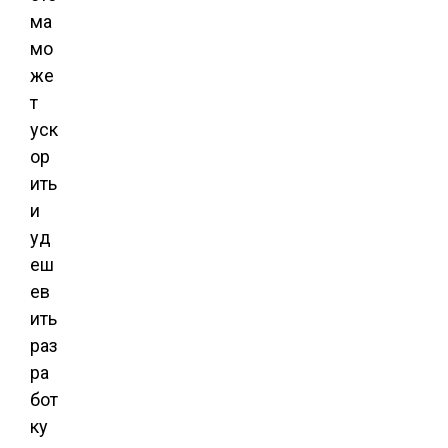
ма
мо
же
т
уск
ор
ить
и
уд
еш
ев
ить
раз
ра
бот
ку