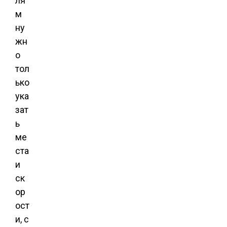
ля
м
ну
жн
о
тол
ько
ука
зат
ь
ме
ста
и
ск
ор
ост
и, с