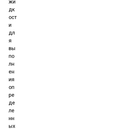
жи
дк
ост
и
дл
я
вы
по
лн
ен
ия
оп
ре
де
ле
нн
ых