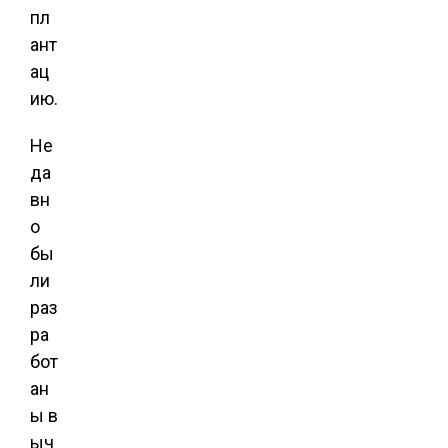
пл
ант
ац
ию.
Не
да
вн
о
бы
ли
раз
ра
бот
ан
ы в
ыч