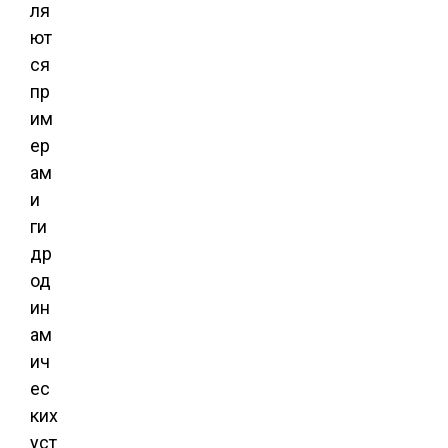
ля
ют
ся
пр
им
ер
ам
и
ги
др
од
ин
ам
ич
ес
ких
уст