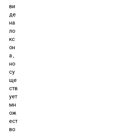
ви
де
на
ло
кс
он
а ,
но
су
ще
ств
ует
мн
ож
ест
во