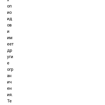
оп
ио
ид
ов
и
им
еет
др
уги
е
огр
ан
ич
ен
ия.
Те