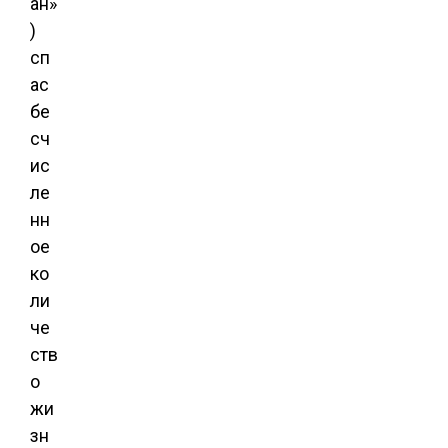
ан»
)
сп
ас
бе
сч
ис
ле
нн
ое
ко
ли
че
ств
о
жи
зн