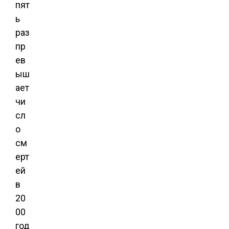
пят
ь
раз
пр
ев
ыш
ает
чи
сл
о
см
ерт
ей
в
20
00
год