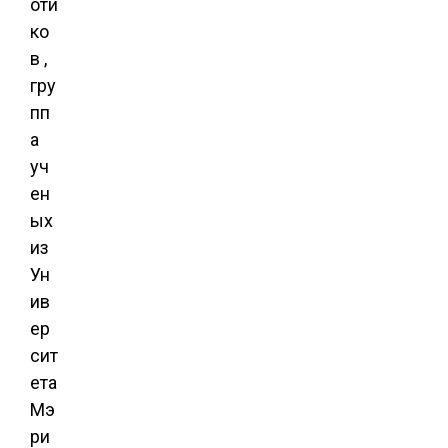
оти
ко
в ,
гру
пп
а
уч
ен
ых
из
Ун
ив
ер
сит
ета
Мэ
ри