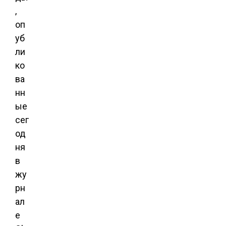
,
оп
уб
ли
ко
ва
нн
ые
сег
од
ня
в
жу
рн
ал
е