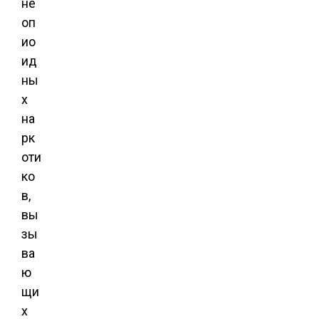
не
оп
ио
ид
ны
х
на
рк
оти
ко
в,
вы
зы
ва
ю
щи
х