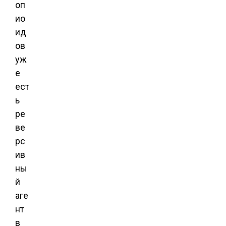
оп
ио
ид
ов
уж
е
ест
ь
ре
ве
рс
ив
ны
й
аге
нт
в