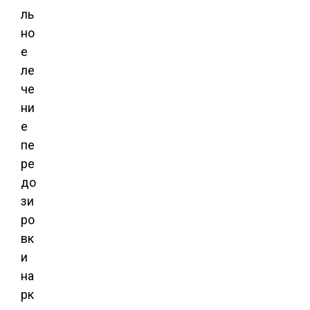
ль
но
е
ле
че
ни
е
пе
ре
до
зи
ро
вк
и
на
рк