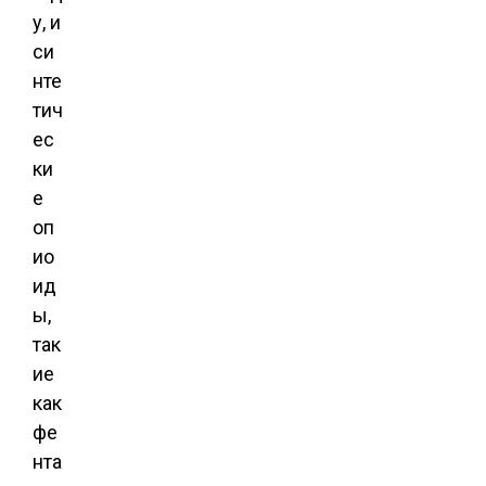
у, и
си
нте
тич
ес
ки
е
оп
ио
ид
ы,
так
ие
как
фе
нта