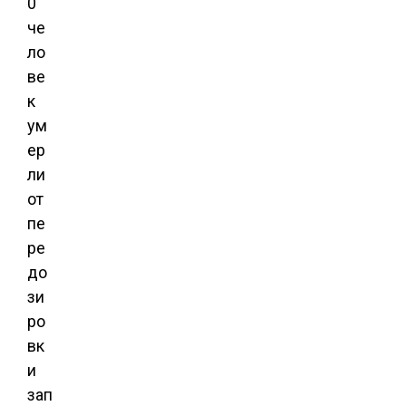
0
че
ло
ве
к
ум
ер
ли
от
пе
ре
до
зи
ро
вк
и
зап