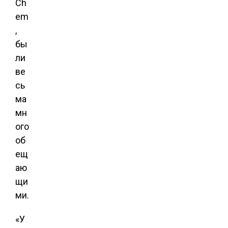
Ch
em
,
бы
ли
ве
сь
ма
мн
ого
об
ещ
аю
щи
ми.
«У