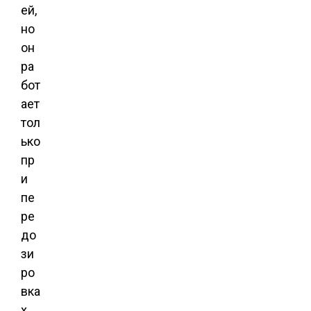
ей,
но
он
ра
бот
ает
тол
ько
пр
и
пе
ре
до
зи
ро
вка
х