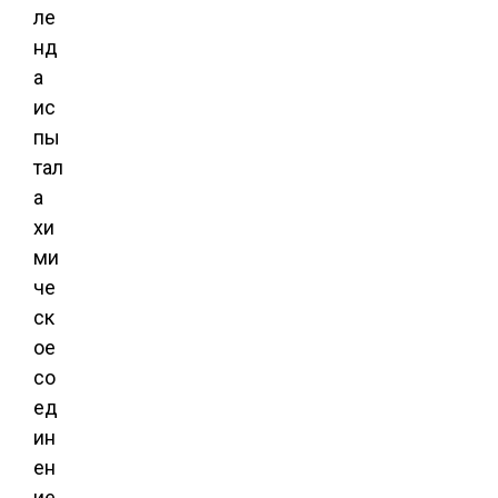
ле
нд
а
ис
пы
тал
а
хи
ми
че
ск
ое
со
ед
ин
ен
ие