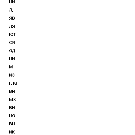
ни
л,
яв
ля
ют
ся
од
ни
м
из
гла
вн
ых
ви
но
вн
ик