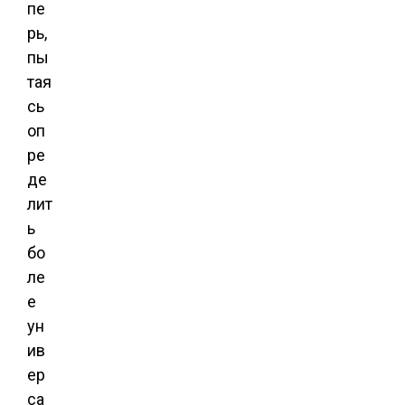
пе
рь,
пы
тая
сь
оп
ре
де
лит
ь
бо
ле
е
ун
ив
ер
са