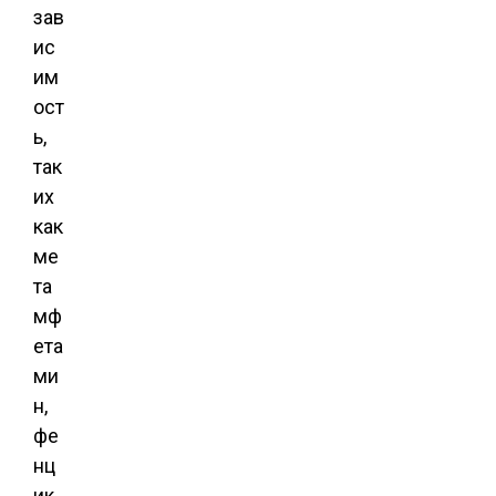
зав
ис
им
ост
ь,
так
их
как
ме
та
мф
ета
ми
н,
фе
нц
ик