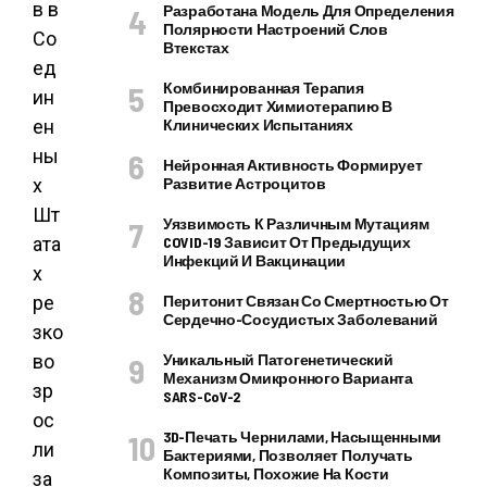
в в
Разработана Модель Для Определения
Полярности Настроений Слов
Со
Втекстах
ед
Комбинированная Терапия
ин
Превосходит Химиотерапию В
ен
Клинических Испытаниях
ны
Нейронная Активность Формирует
х
Развитие Астроцитов
Шт
Уязвимость К Различным Мутациям
ата
COVID-19 Зависит От Предыдущих
Инфекций И Вакцинации
х
ре
Перитонит Связан Со Смертностью От
Сердечно-Сосудистых Заболеваний
зко
во
Уникальный Патогенетический
Механизм Омикронного Варианта
зр
SARS-CoV-2
ос
3D-Печать Чернилами, Насыщенными
ли
Бактериями, Позволяет Получать
Композиты, Похожие На Кости
за