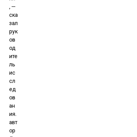
, —
ска
зал
рук
ов
од
ите
ль
ис
сл
ед
ов
ан
ия.
авт
ор