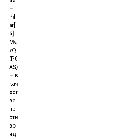
—
Pill
ar[
6]
Ma
xQ
(P6
AS)
— в
кач
ест
ве
пр
оти
во
яд