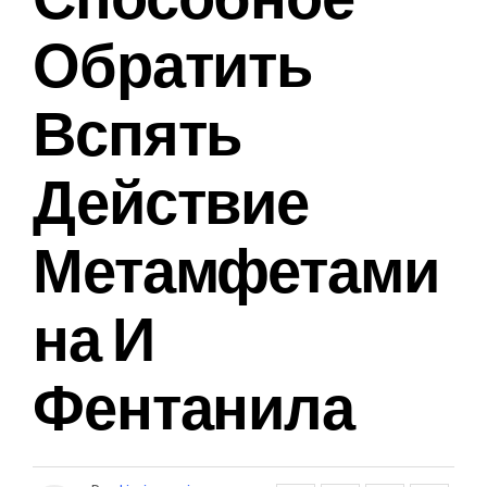
Обратить
Вспять
Действие
Метамфетами
На И
Фентанила