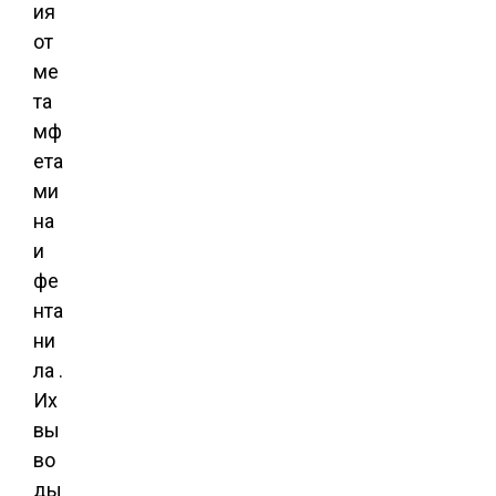
ия
от
ме
та
мф
ета
ми
на
и
фе
нта
ни
ла .
Их
вы
во
ды