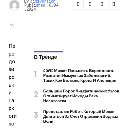
By
digiversion
Published
16.04
.2024
Пе
ре
В Тренде
до
зи
COVID Может Повысить Вероятность
Развития Иммунных Заболеваний,
ро
Таких Как Болезнь Крона И Алопеция
вк
Больший Порог Лимфатических Узлов
и
Оптимизирует Исходы Рака
на
Носоглотки
рк
Представлен Робот, Который Может
оти
Двигаться За Счет Отражения Водных
Волн
ко