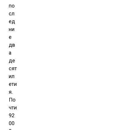
по
сл
ед
ни
е
дв
а
де
сят
ил
ети
я.
По
чти
92
00