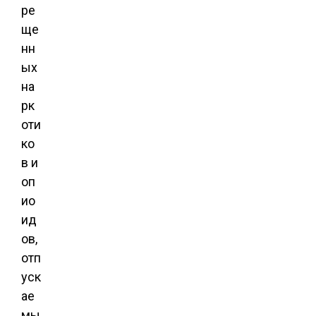
ре
ще
нн
ых
на
рк
оти
ко
в и
оп
ио
ид
ов,
отп
уск
ае
мы