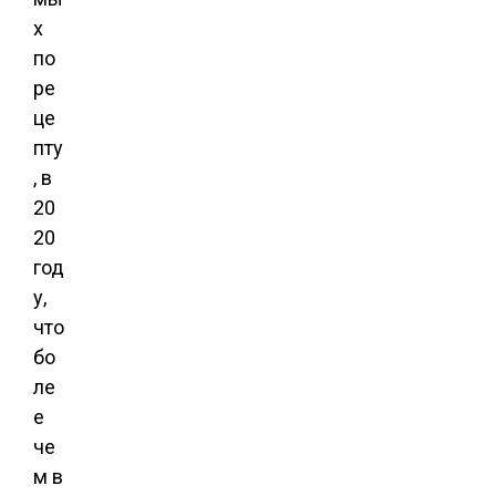
х
по
ре
це
пту
, в
20
20
год
у,
что
бо
ле
е
че
м в