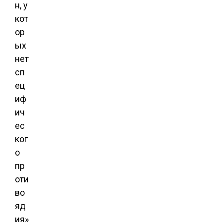
н, у
кот
ор
ых
нет
сп
ец
иф
ич
ес
ког
о
пр
оти
во
яд
ия»