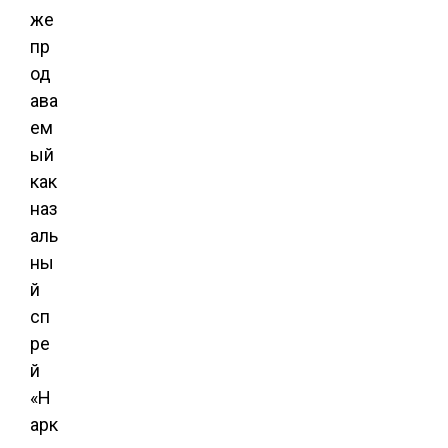
же
пр
од
ава
ем
ый
как
наз
аль
ны
й
сп
ре
й
«Н
арк