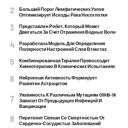
Больший Порог Лимфатических Узлов
Оптимизирует Исходы Рака Носоглотки
Представлен Робот, Который Может
Двигаться За Счет Отражения Водных Волн
Разработана Модель Для Определения
Полярности Настроений Слов Втекстах
Комбинированная Терапия Превосходит
Химиотерапию В Клинических Испытаниях
Нейронная Активность Формирует
Развитие Астроцитов
Уязвимость К Различным Мутациям COVID-19
Зависит От Предыдущих Инфекций И
Вакцинации
Перитонит Связан Со Смертностью От
Сердечно-Сосудистых Заболеваний