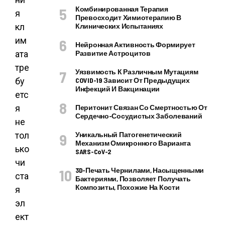
Комбинированная Терапия
я
Превосходит Химиотерапию В
кл
Клинических Испытаниях
им
Нейронная Активность Формирует
ата
Развитие Астроцитов
тре
Уязвимость К Различным Мутациям
бу
COVID-19 Зависит От Предыдущих
Инфекций И Вакцинации
етс
я
Перитонит Связан Со Смертностью От
Сердечно-Сосудистых Заболеваний
не
тол
Уникальный Патогенетический
Механизм Омикронного Варианта
ько
SARS-CoV-2
чи
3D-Печать Чернилами, Насыщенными
ста
Бактериями, Позволяет Получать
Композиты, Похожие На Кости
я
эл
ект