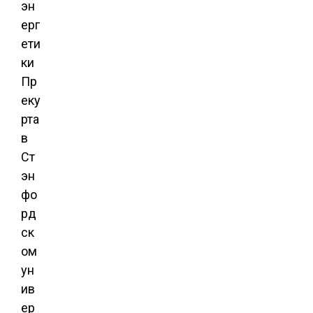
эн
ерг
ети
ки
Пр
еку
рта
в
Ст
эн
фо
рд
ск
ом
ун
ив
ер