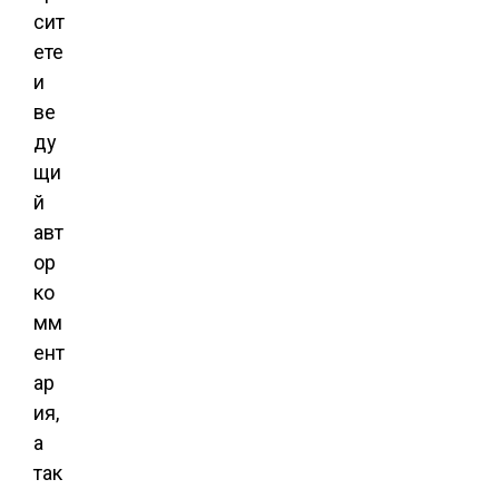
сит
ете
и
ве
ду
щи
й
авт
ор
ко
мм
ент
ар
ия,
а
так