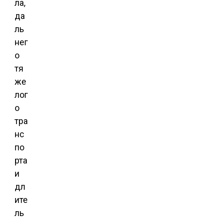
ла,
да
ль
нег
о
тя
же
лог
о
тра
нс
по
рта
и
дл
ите
ль