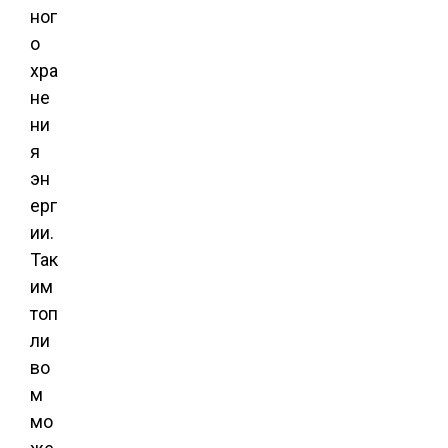
ног
о
хра
не
ни
я
эн
ерг
ии.
Так
им
топ
ли
во
м
мо