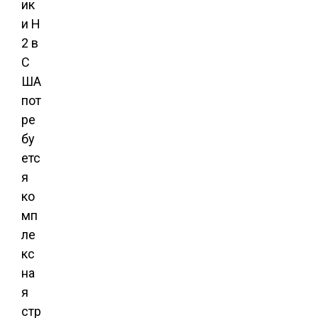
ик
и H
2 в
С
ША
пот
ре
бу
етс
я
ко
мп
ле
кс
на
я
стр