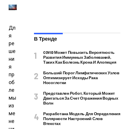
Дл
я
В Тренде
ре
ше
COVID Может Повысить Вероятность
Развития Иммунных Заболеваний,
ни
Таких Как Болезнь Крона И Алопеция
я
Больший Порог Лимфатических Узлов
пр
Оптимизирует Исходы Рака
об
Носоглотки
ле
Представлен Робот, Который Может
мы
Двигаться За Счет Отражения Водных
Волн
из
ме
Разработана Модель Для Определения
Полярности Настроений Слов
не
Втекстах
ни