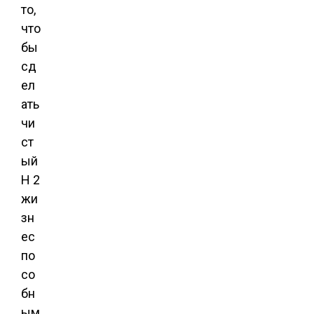
то,
что
бы
сд
ел
ать
чи
ст
ый
H 2
жи
зн
ес
по
со
бн
ым