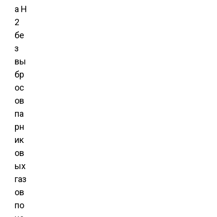
а H
2
бе
з
вы
бр
ос
ов
па
рн
ик
ов
ых
газ
ов
по