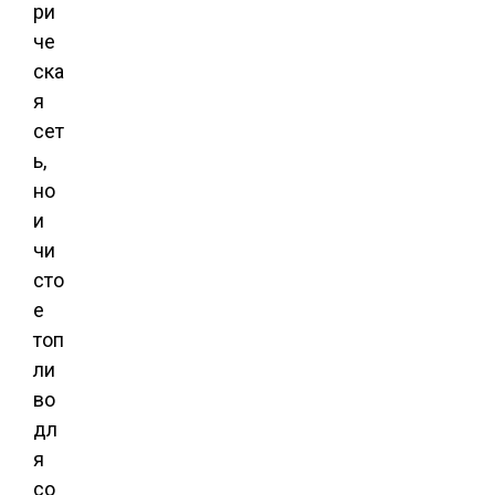
ри
че
ска
я
сет
ь,
но
и
чи
сто
е
топ
ли
во
дл
я
со