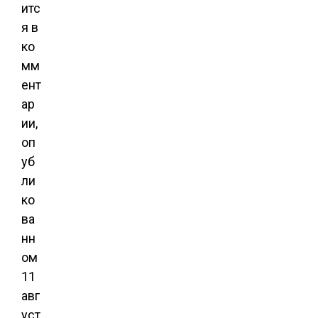
итс
я в
ко
мм
ент
ар
ии,
оп
уб
ли
ко
ва
нн
ом
11
авг
уст