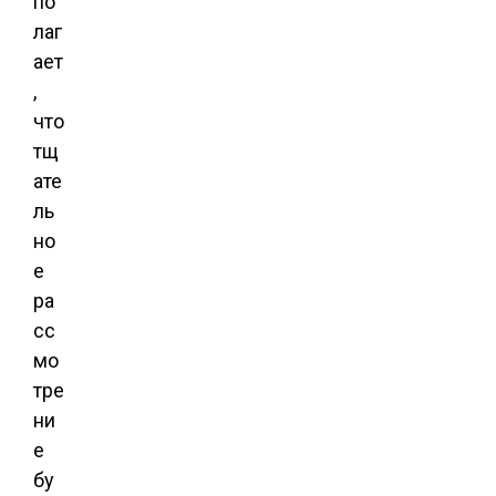
по
лаг
ает
,
что
тщ
ате
ль
но
е
ра
сс
мо
тре
ни
е
бу