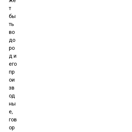
же
т
бы
ть
во
до
ро
д и
его
пр
ои
зв
од
ны
е,
гов
ор