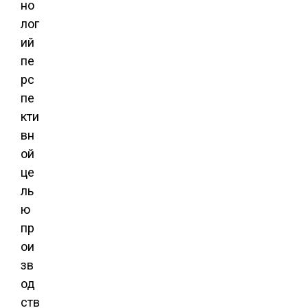
но
лог
ий
пе
рс
пе
кти
вн
ой
це
ль
ю
пр
ои
зв
од
ств