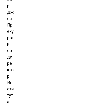
р
Дж
ея
Пр
еку
рта
и
со
ди
ре
кто
р
Ин
сти
тут
а