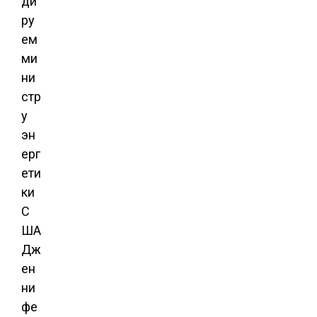
ди
ру
ем
ми
ни
стр
у
эн
ерг
ети
ки
С
ША
Дж
ен
ни
фе