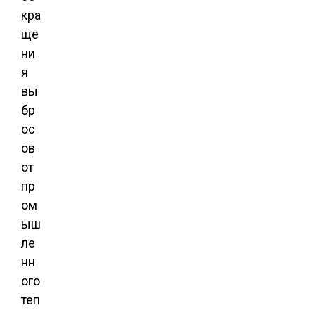
кра
ще
ни
я
вы
бр
ос
ов
от
пр
ом
ыш
ле
нн
ого
теп