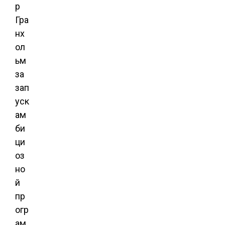
р
Гра
нх
ол
ьм
за
зап
уск
ам
би
ци
оз
но
й
пр
огр
ам