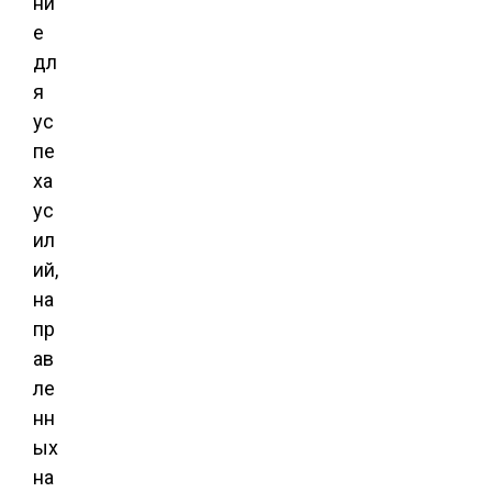
ни
е
дл
я
ус
пе
ха
ус
ил
ий,
на
пр
ав
ле
нн
ых
на