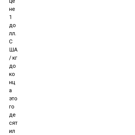
це
не
1
до
лл.
С
ША
/ кг
до
ко
нц
а
это
го
де
сят
ил