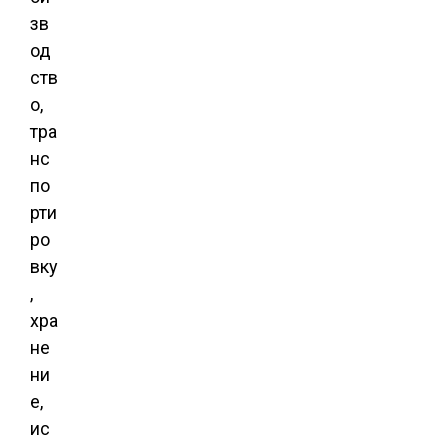
зв
од
ств
о,
тра
нс
по
рти
ро
вку
,
хра
не
ни
е,
ис