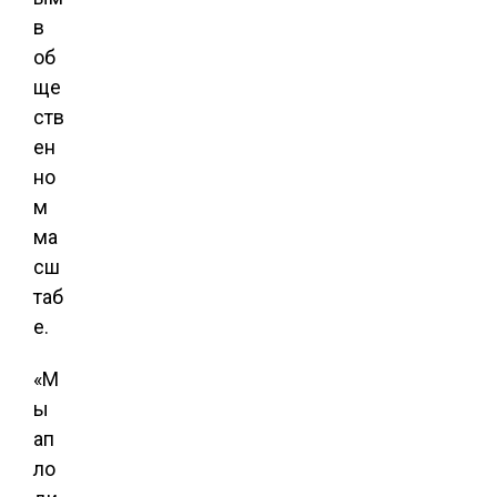
в
об
ще
ств
ен
но
м
ма
сш
таб
е.
«М
ы
ап
ло