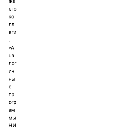
же
его
ко
лл
еги
.
«А
на
лог
ич
ны
е
пр
огр
ам
мы
НИ