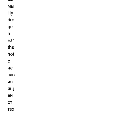
мы
Hy
dro
ge
n
Ear
ths
hot
с
не
зав
ис
ящ
ей
от
тех