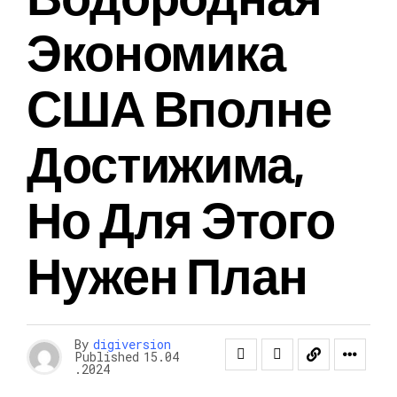
Экономика
США Вполне
Достижима,
Но Для Этого
Нужен План
By
digiversion
Published
15.04
.2024