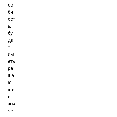
со
бн
ост
ь,
бу
де
т
им
еть
ре
ша
ю
ще
е
зна
че