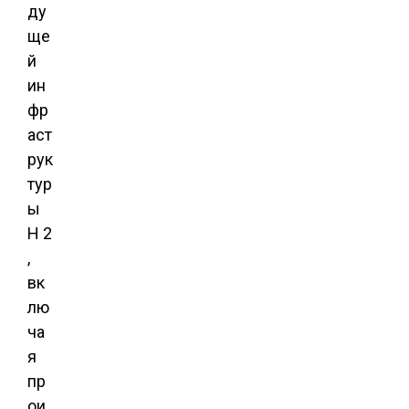
ду
ще
й
ин
фр
аст
рук
тур
ы
H 2
,
вк
лю
ча
я
пр
ои