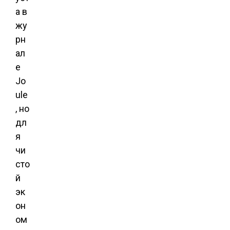
а в
жу
рн
ал
е
Jo
ule
, но
дл
я
чи
сто
й
эк
он
ом