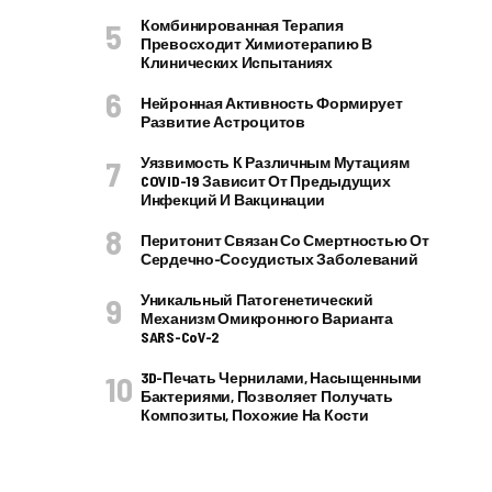
Комбинированная Терапия
Превосходит Химиотерапию В
Клинических Испытаниях
Нейронная Активность Формирует
Развитие Астроцитов
Уязвимость К Различным Мутациям
COVID-19 Зависит От Предыдущих
Инфекций И Вакцинации
Перитонит Связан Со Смертностью От
Сердечно-Сосудистых Заболеваний
Уникальный Патогенетический
Механизм Омикронного Варианта
SARS-CoV-2
3D-Печать Чернилами, Насыщенными
Бактериями, Позволяет Получать
Композиты, Похожие На Кости