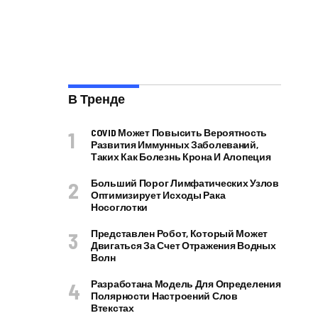
В Тренде
COVID Может Повысить Вероятность
Развития Иммунных Заболеваний,
Таких Как Болезнь Крона И Алопеция
Больший Порог Лимфатических Узлов
Оптимизирует Исходы Рака
Носоглотки
Представлен Робот, Который Может
Двигаться За Счет Отражения Водных
Волн
Разработана Модель Для Определения
Полярности Настроений Слов
Втекстах