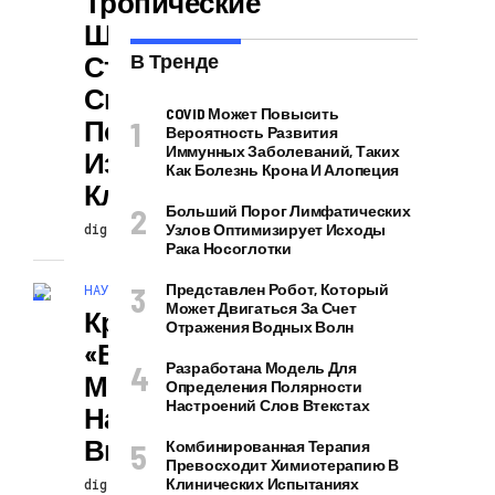
Тропические
Штормы Могут
Стать Более
В Тренде
Смертоносными
COVID Может Повысить
По Мере
Вероятность Развития
Иммунных Заболеваний, Таких
Изменения
Как Болезнь Крона И Алопеция
Климата
Больший Порог Лимфатических
digiversion
Узлов Оптимизирует Исходы
14.04.2024
Рака Носоглотки
Представлен Робот, Который
НАУКА И ТЕХНОЛОГИИ
Может Двигаться За Счет
Крошечные
Отражения Водных Волн
«водяные
Разработана Модель Для
Медведи» Могут
Определения Полярности
Настроений Слов Втекстах
Научить Нас
Выживанию
Комбинированная Терапия
Превосходит Химиотерапию В
Клинических Испытаниях
digiversion
14.04.2024