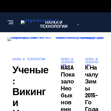
НАУКА И
ТЕХНОЛОГИИ
НАУКА И
НАУКА И
НАУКА И ТЕХНОЛОГИИ
ТЕХНОЛО
ТЕХНОЛО
ГИИ
ГИИ
Ученые
NASA
К На
Пока
Чалу
:
Зало
Зим
Нео
Ы
Викинг
Бык
2015-
И
Нов
Го
Енн
Года