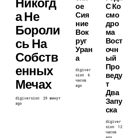
Никогд
Ое
С Ко
А Не
Сия
Смо
Ние
Дро
Бороли
Вок
Ма
Сь На
Руг
Вост
Уран
Очн
Собств
А
Ый
Про
Енных
digiver
Веду
sion
6
Мечах
часов
Т
ago
Два
digiversion
29 минут
Запу
ago
Ска
digiver
sion
12
часов
ago