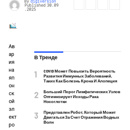
By
digiversion
Published
30.09
.2025
Ав
ар
В Тренде
ия
на
COVID Может Повысить Вероятность
Развития Иммунных Заболеваний,
яп
Таких Как Болезнь Крона И Алопеция
он
Больший Порог Лимфатических Узлов
ск
Оптимизирует Исходы Рака
ой
Носоглотки
эл
Представлен Робот, Который Может
ект
Двигаться За Счет Отражения Водных
Волн
ро