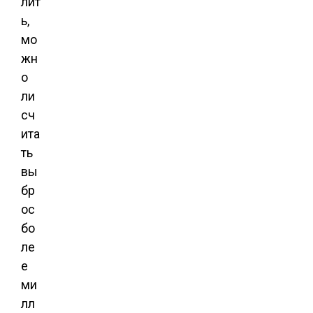
лит
ь,
мо
жн
о
ли
сч
ита
ть
вы
бр
ос
бо
ле
е
ми
лл