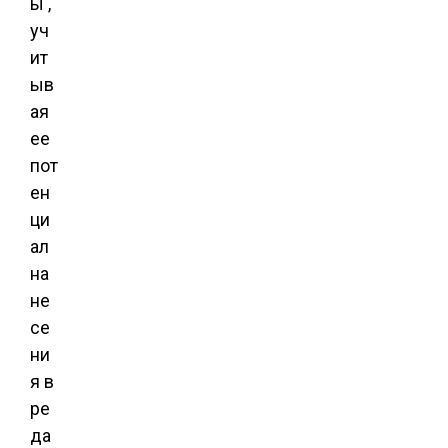
ы ,
уч
ит
ыв
ая
ее
пот
ен
ци
ал
на
не
се
ни
я в
ре
да