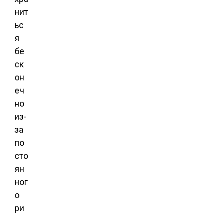
нит
ьс
я
бе
ск
он
еч
но
из-
за
по
сто
ян
ног
о
ри