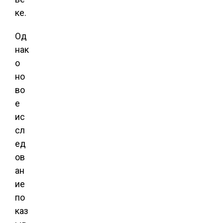
ке.
Од
нак
о
но
во
е
ис
сл
ед
ов
ан
ие
по
каз