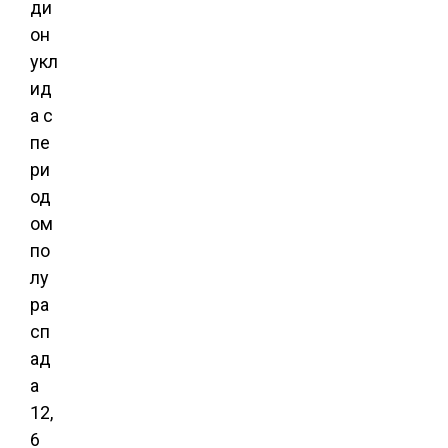
ди
он
укл
ид
а с
пе
ри
од
ом
по
лу
ра
сп
ад
а
12,
6