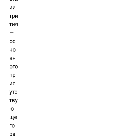
ии
три
тия
—
ос
но
вн
ого
пр
ис
утс
тву
ю
ще
го
ра