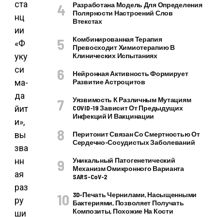
ста
Разработана Модель Для Определения
Полярности Настроений Слов
нц
Втекстах
ии
Комбинированная Терапия
«Ф
Превосходит Химиотерапию В
уку
Клинических Испытаниях
си
Нейронная Активность Формирует
ма-
Развитие Астроцитов
да
Уязвимость К Различным Мутациям
йит
COVID-19 Зависит От Предыдущих
Инфекций И Вакцинации
и»,
вы
Перитонит Связан Со Смертностью От
Сердечно-Сосудистых Заболеваний
зва
нн
Уникальный Патогенетический
Механизм Омикронного Варианта
ая
SARS-CoV-2
раз
3D-Печать Чернилами, Насыщенными
ру
Бактериями, Позволяет Получать
Композиты, Похожие На Кости
ши