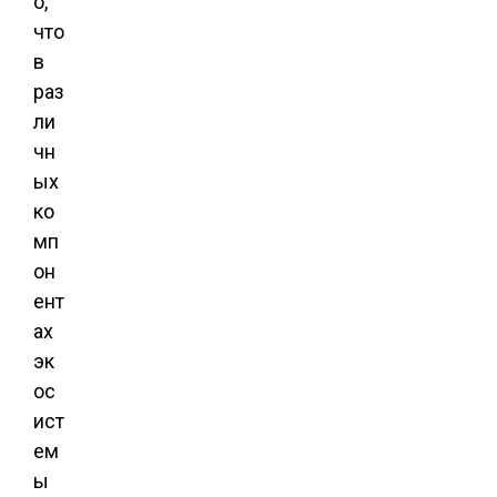
о,
что
в
раз
ли
чн
ых
ко
мп
он
ент
ах
эк
ос
ист
ем
ы