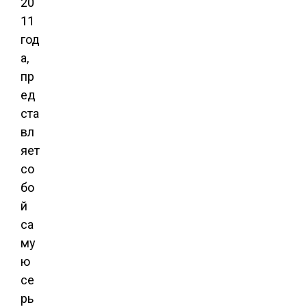
20
11
год
а,
пр
ед
ста
вл
яет
со
бо
й
са
му
ю
се
рь