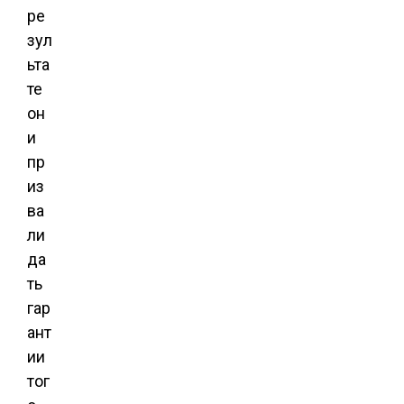
ре
зул
ьта
те
он
и
пр
из
ва
ли
да
ть
гар
ант
ии
тог