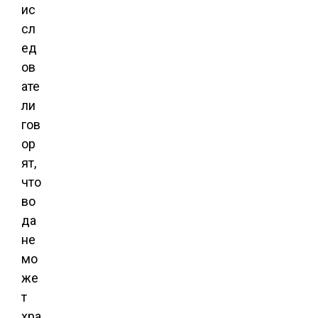
ис
сл
ед
ов
ате
ли
гов
ор
ят,
что
во
да
не
мо
же
т
хра