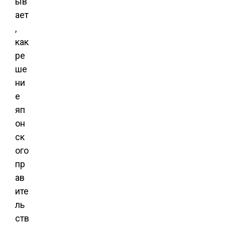
ыв
ает
,
как
ре
ше
ни
е
яп
он
ск
ого
пр
ав
ите
ль
ств