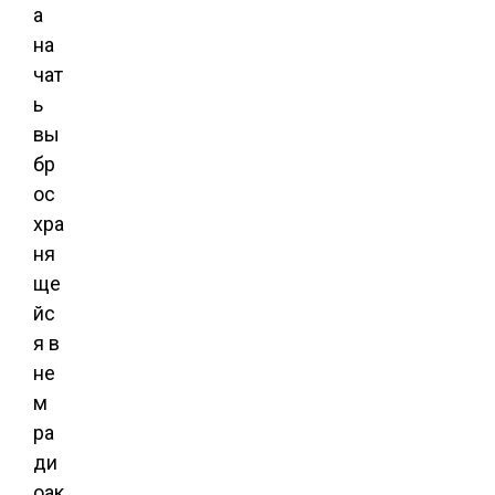
а
на
чат
ь
вы
бр
ос
хра
ня
ще
йс
я в
не
м
ра
ди
оак