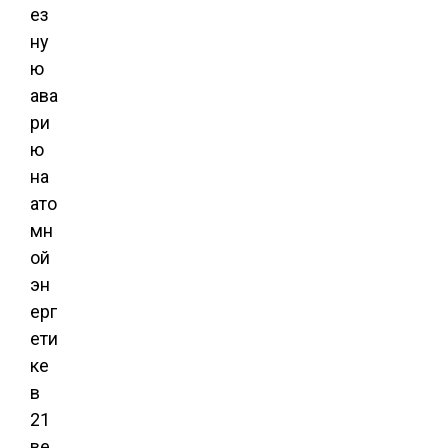
ез
ну
ю
ава
ри
ю
на
ато
мн
ой
эн
ерг
ети
ке
в
21
ве