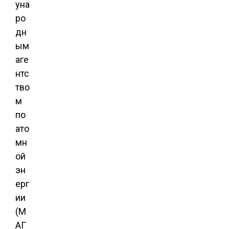
уна
ро
дн
ым
аге
нтс
тво
м
по
ато
мн
ой
эн
ерг
ии
(М
АГ