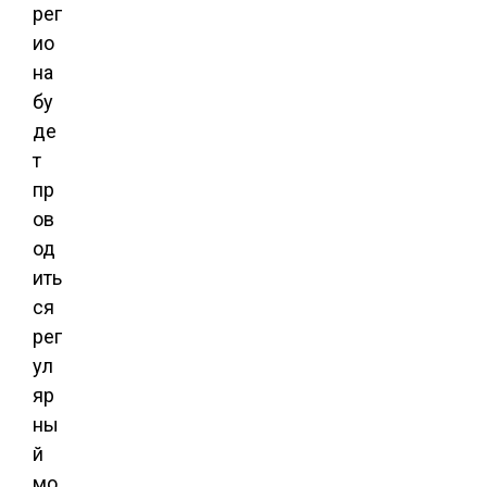
рег
ио
на
бу
де
т
пр
ов
од
ить
ся
рег
ул
яр
ны
й
мо