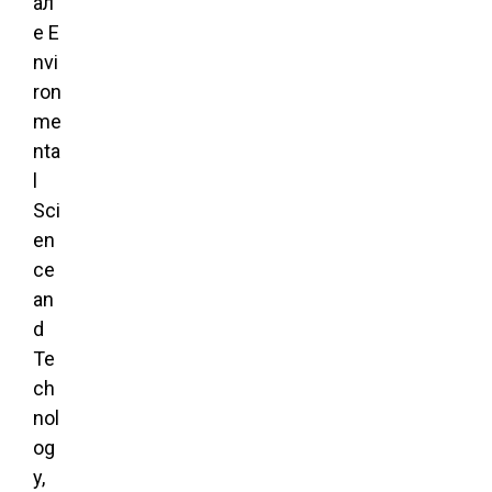
ал
е E
nvi
ron
me
nta
l
Sci
en
ce
an
d
Te
ch
nol
og
y,