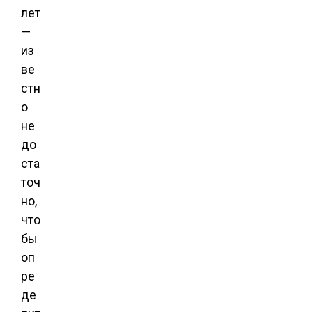
лет
—
из
ве
стн
о
не
до
ста
точ
но,
что
бы
оп
ре
де