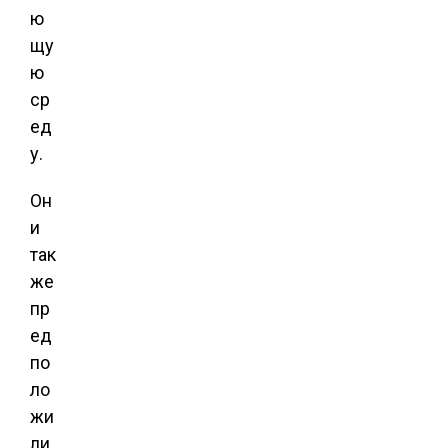
ю
щу
ю
ср
ед
у.
Он
и
так
же
пр
ед
по
ло
жи
ли,