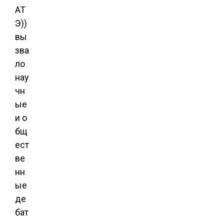
АТ
Э))
вы
зва
ло
нау
чн
ые
и о
бщ
ест
ве
нн
ые
де
бат