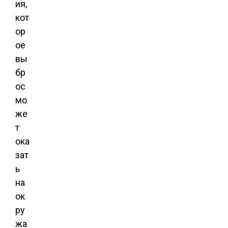
ия,
кот
ор
ое
вы
бр
ос
мо
же
т
ока
зат
ь
на
ок
ру
жа