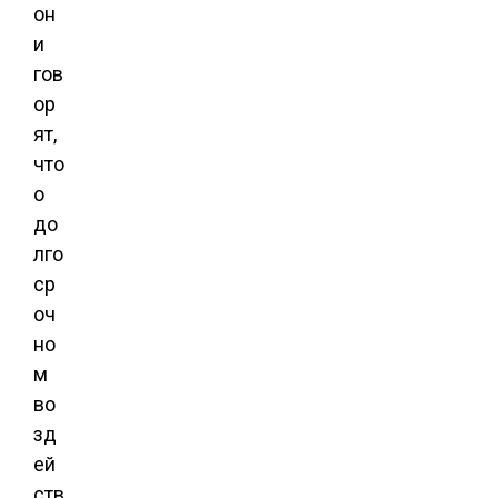
он
и
гов
ор
ят,
что
о
до
лго
ср
оч
но
м
во
зд
ей
ств