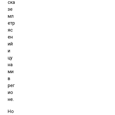
ска
зе
мл
етр
яс
ен
ий
и
цу
на
ми
в
рег
ио
не.
Но