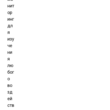
нит
ор
инг
дл
я
изу
че
ни
я
лю
бог
о
во
зд
ей
ств