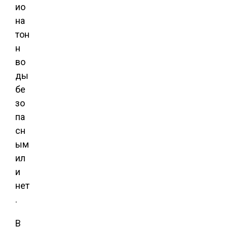
ио
на
тон
н
во
ды
бе
зо
па
сн
ым
ил
и
нет
.
В