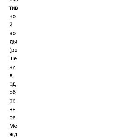
тив
но
й
во
ды
(ре
ше
ни
е,
од
об
ре
нн
ое
Ме
жд