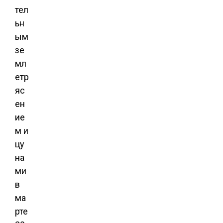
тел
ьн
ым
зе
мл
етр
яс
ен
ие
м и
цу
на
ми
в
ма
рте