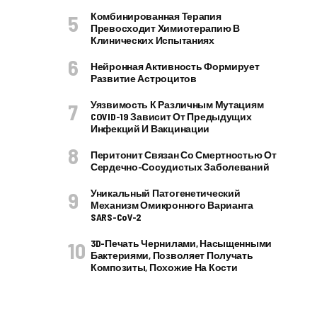
Комбинированная Терапия
Превосходит Химиотерапию В
Клинических Испытаниях
Нейронная Активность Формирует
Развитие Астроцитов
Уязвимость К Различным Мутациям
COVID-19 Зависит От Предыдущих
Инфекций И Вакцинации
Перитонит Связан Со Смертностью От
Сердечно-Сосудистых Заболеваний
Уникальный Патогенетический
Механизм Омикронного Варианта
SARS-CoV-2
3D-Печать Чернилами, Насыщенными
Бактериями, Позволяет Получать
Композиты, Похожие На Кости