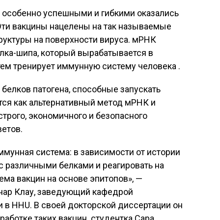
 особенно успешными и гибкими оказались
ти вакцины нацелены на так называемые
руктуры на поверхности вируса. мРНК
лка-шипа, который вырабатывается в
тем тренирует иммунную систему человека .
белков патогена, способные запускать
ся как альтернативный метод мРНК и
рого, экономичного и безопасного
етов.
ммунная система: в зависимости от истории
с различными белками и реагировать на
ема вакцин на основе эпитопов», —
нар Клау, заведующий кафедрой
 в HHU. В своей докторской диссертации он
работке таких вакцин. студентка Сара