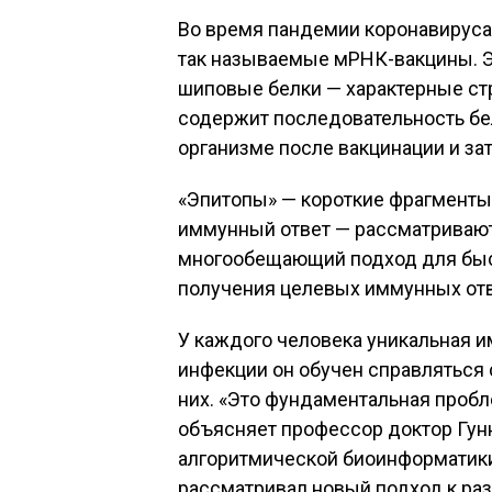
Во время пандемии коронавируса
так называемые мРНК-вакцины. Э
шиповые белки — характерные ст
содержит последовательность бе
организме после вакцинации и за
«Эпитопы» — короткие фрагменты 
иммунный ответ — рассматривают
многообещающий подход для быст
получения целевых иммунных отв
У каждого человека уникальная и
инфекции он обучен справляться 
них. «Это фундаментальная пробл
объясняет профессор доктор Гун
алгоритмической биоинформатики
рассматривал новый подход к раз