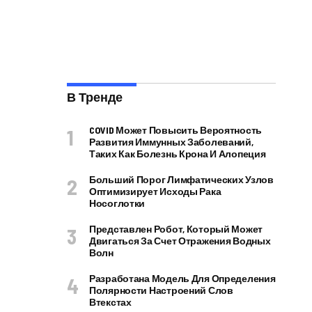
В Тренде
COVID Может Повысить Вероятность
Развития Иммунных Заболеваний,
Таких Как Болезнь Крона И Алопеция
Больший Порог Лимфатических Узлов
Оптимизирует Исходы Рака
Носоглотки
Представлен Робот, Который Может
Двигаться За Счет Отражения Водных
Волн
Разработана Модель Для Определения
Полярности Настроений Слов
Втекстах