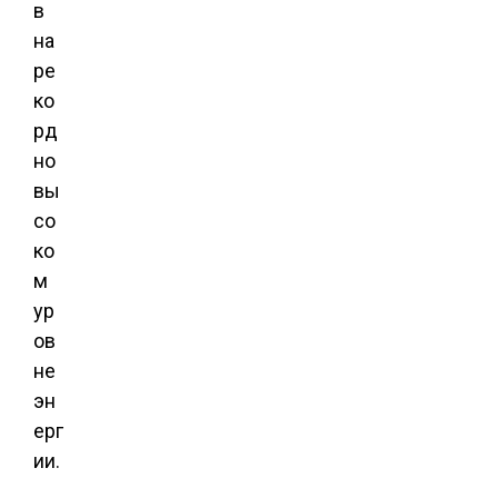
в
на
ре
ко
рд
но
вы
со
ко
м
ур
ов
не
эн
ерг
ии.