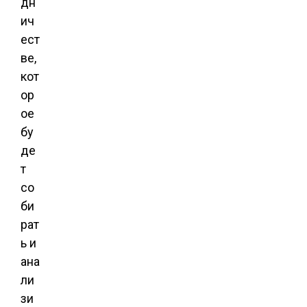
дн
ич
ест
ве,
кот
ор
ое
бу
де
т
со
би
рат
ь и
ана
ли
зи