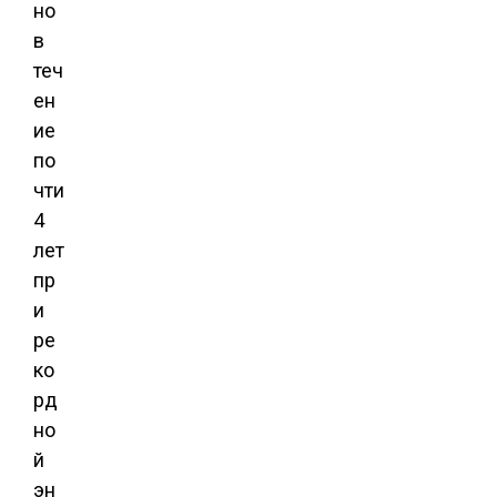
но
в
теч
ен
ие
по
чти
4
лет
пр
и
ре
ко
рд
но
й
эн