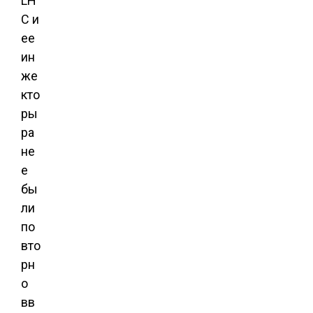
LH
C и
ее
ин
же
кто
ры
ра
не
е
бы
ли
по
вто
рн
о
вв