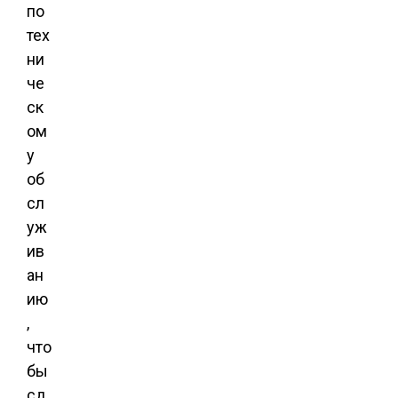
по
тех
ни
че
ск
ом
у
об
сл
уж
ив
ан
ию
,
что
бы
сд