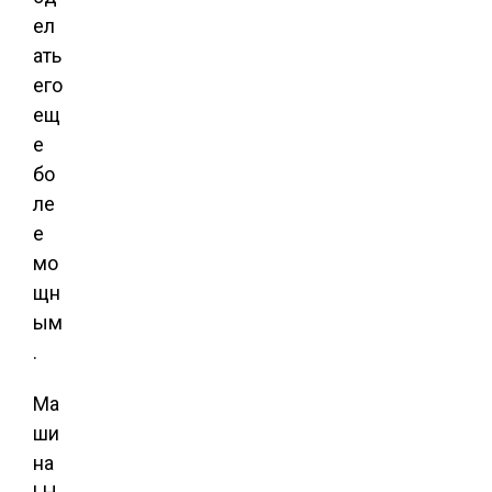
ел
ать
его
ещ
е
бо
ле
е
мо
щн
ым
.
Ма
ши
на