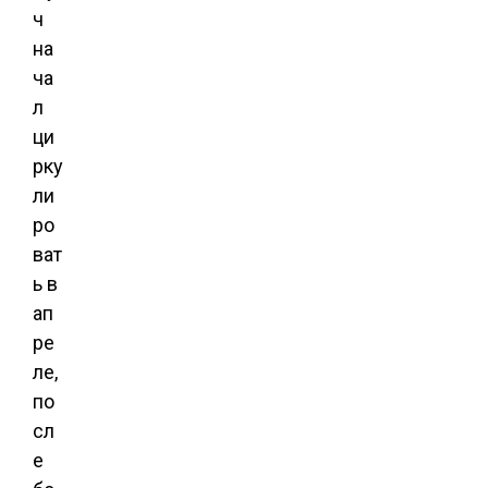
ч
на
ча
л
ци
рку
ли
ро
ват
ь в
ап
ре
ле,
по
сл
е