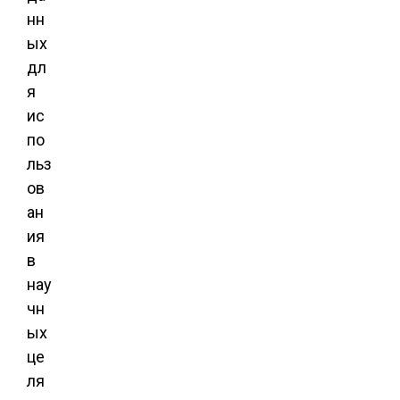
нн
ых
дл
я
ис
по
льз
ов
ан
ия
в
нау
чн
ых
це
ля