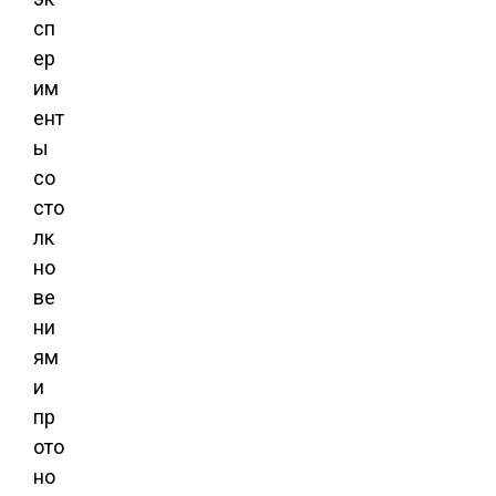
сп
ер
им
ент
ы
со
сто
лк
но
ве
ни
ям
и
пр
ото
но