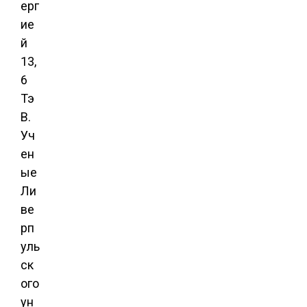
ерг
ие
й
13,
6
Тэ
В.
Уч
ен
ые
Ли
ве
рп
уль
ск
ого
ун