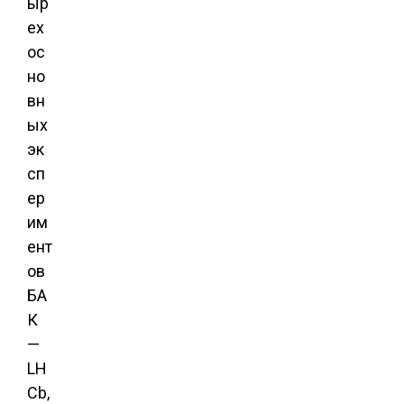
ыр
ех
ос
но
вн
ых
эк
сп
ер
им
ент
ов
БА
К
—
LH
Cb,