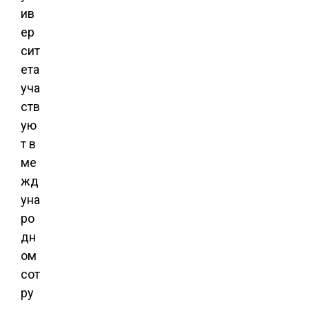
ив
ер
сит
ета
уча
ств
ую
т в
ме
жд
уна
ро
дн
ом
сот
ру