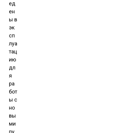
ед
ен
ы в
эк
сп
луа
тац
ию
дл
я
ра
бот
ы с
но
вы
ми
пу