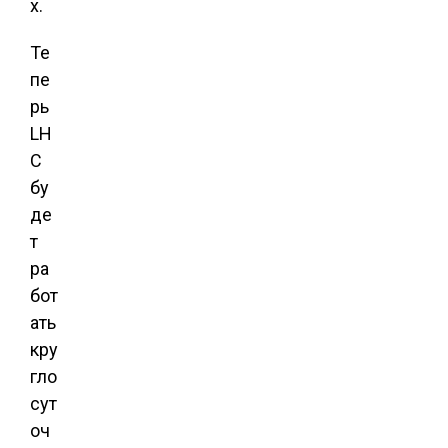
х.
Те
пе
рь
LH
C
бу
де
т
ра
бот
ать
кру
гло
сут
оч