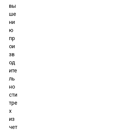
вы
ше
ни
ю
пр
ои
зв
од
ите
ль
но
сти
тре
х
из
чет