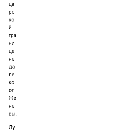
ца
рс
ко
й
гра
ни
це
не
да
ле
ко
от
Же
не
вы.
Лу