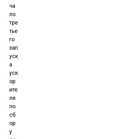
ча
ло
тре
тье
го
зап
уск
а
уск
ор
ите
ля
по
сб
ор
у