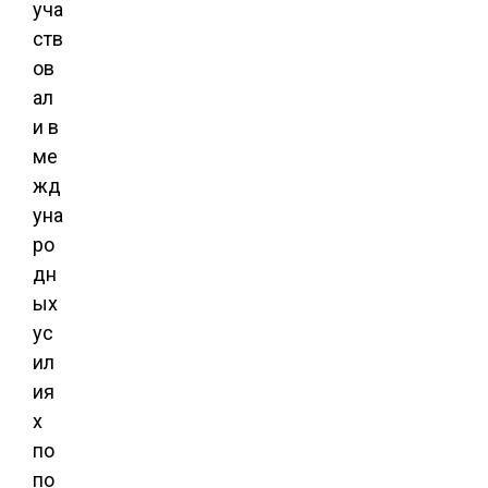
уча
ств
ов
ал
и в
ме
жд
уна
ро
дн
ых
ус
ил
ия
х
по
по