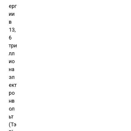
ерг
ии
в
13,
6
три
лл
ио
на
эл
ект
ро
нв
ол
ьт
(Тэ