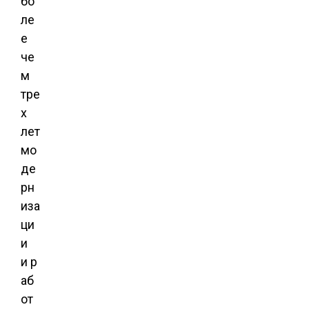
бо
ле
е
че
м
тре
х
лет
мо
де
рн
иза
ци
и
и р
аб
от