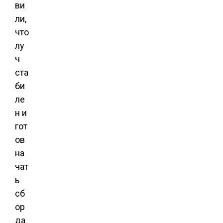
ви
ли,
что
лу
ч
ста
би
ле
н и
гот
ов
на
чат
ь
сб
ор
да