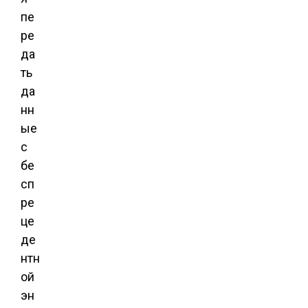
пе
ре
да
ть
да
нн
ые
с
бе
сп
ре
це
де
нтн
ой
эн