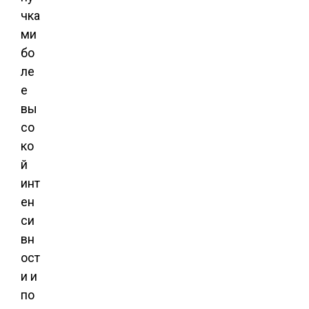
чка
ми
бо
ле
е
вы
со
ко
й
инт
ен
си
вн
ост
и и
по