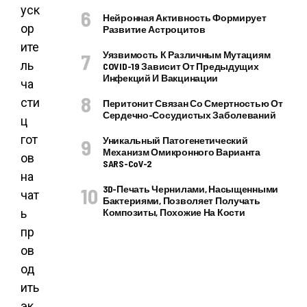
уск
Нейронная Активность Формирует
ор
Развитие Астроцитов
ите
Уязвимость К Различным Мутациям
ль
COVID-19 Зависит От Предыдущих
Инфекций И Вакцинации
ча
сти
Перитонит Связан Со Смертностью От
Сердечно-Сосудистых Заболеваний
ц
гот
Уникальный Патогенетический
Механизм Омикронного Варианта
ов
SARS-CoV-2
на
3D-Печать Чернилами, Насыщенными
чат
Бактериями, Позволяет Получать
ь
Композиты, Похожие На Кости
пр
ов
од
ить
эк