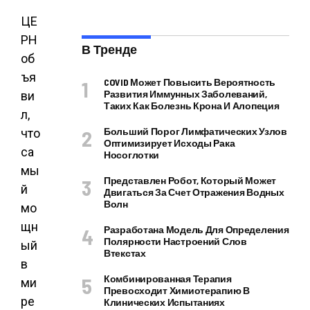
ЦЕ
РН
В Тренде
об
ъя
COVID Может Повысить Вероятность
Развития Иммунных Заболеваний,
ви
Таких Как Болезнь Крона И Алопеция
л,
Больший Порог Лимфатических Узлов
что
Оптимизирует Исходы Рака
са
Носоглотки
мы
Представлен Робот, Который Может
й
Двигаться За Счет Отражения Водных
Волн
мо
щн
Разработана Модель Для Определения
Полярности Настроений Слов
ый
Втекстах
в
Комбинированная Терапия
ми
Превосходит Химиотерапию В
ре
Клинических Испытаниях