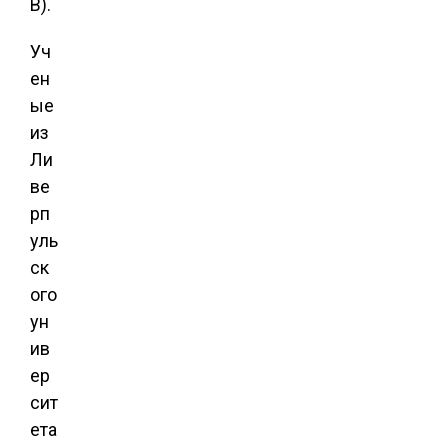
В).
Уч
ен
ые
из
Ли
ве
рп
уль
ск
ого
ун
ив
ер
сит
ета