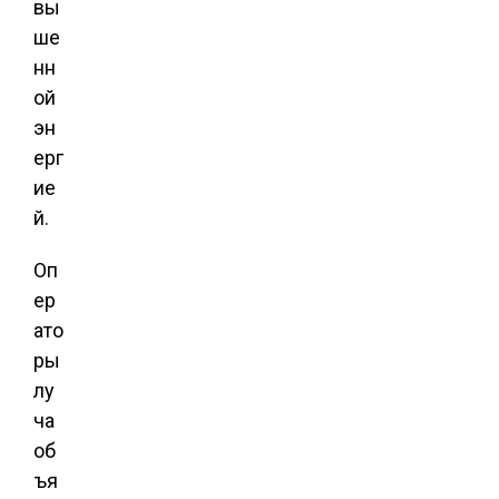
вы
ше
нн
ой
эн
ерг
ие
й.
Оп
ер
ато
ры
лу
ча
об
ъя