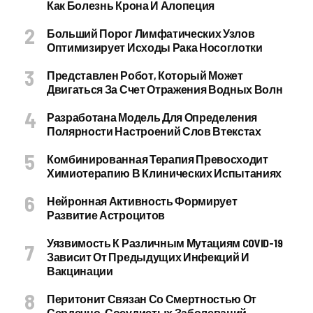
Как Болезнь Крона И Алопеция
Больший Порог Лимфатических Узлов
Оптимизирует Исходы Рака Носоглотки
Представлен Робот, Который Может
Двигаться За Счет Отражения Водных Волн
Разработана Модель Для Определения
Полярности Настроений Слов Втекстах
Комбинированная Терапия Превосходит
Химиотерапию В Клинических Испытаниях
Нейронная Активность Формирует
Развитие Астроцитов
Уязвимость К Различным Мутациям COVID-19
Зависит От Предыдущих Инфекций И
Вакцинации
Перитонит Связан Со Смертностью От
Сердечно-Сосудистых Заболеваний