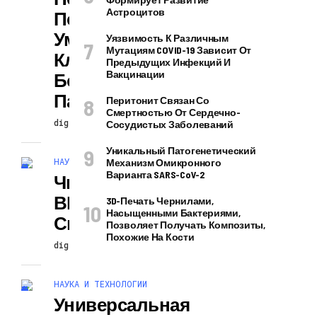
Астроцитов
Понимание
Умирающих
Уязвимость К Различным
Мутациям COVID-19 Зависит От
Клеток При
Предыдущих Инфекций И
Вакцинации
Болезни
Паркинсона
Перитонит Связан Со
Смертностью От Сердечно-
digiversion
26.11.2024
Сосудистых Заболеваний
Уникальный Патогенетический
НАУКА И ТЕХНОЛОГИИ
Механизм Омикронного
Варианта SARS-CoV-2
Число Случаев
ВИЧ И Смертей
3D-Печать Чернилами,
Насыщенными Бактериями,
Снижается
Позволяет Получать Композиты,
Похожие На Кости
digiversion
26.11.2024
НАУКА И ТЕХНОЛОГИИ
Универсальная