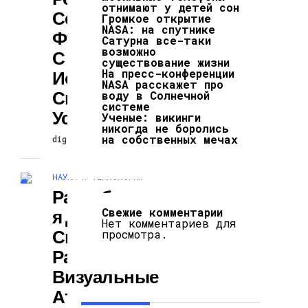
отнимают у детей сон
Сенсорные
Громкое открытие
NASA: на спутнике
Функции Мозга
Сатурна все-таки
возможно
С Помощью
существование жизни
На пресс-конференции
Искусственных
NASA расскажет про
Синаптических
воду в Солнечной
системе
Устройств
Ученые: викинги
никогда не боролись
на собственных мечах
digiversion
27.11.2024
НАУКА И ТЕХНОЛОГИИ
Разрабатываетс
Свежие комментарии
Я Движок,
Нет комментариев для
Способный
просмотра.
Распутывать
Визуальные
Атрибуты