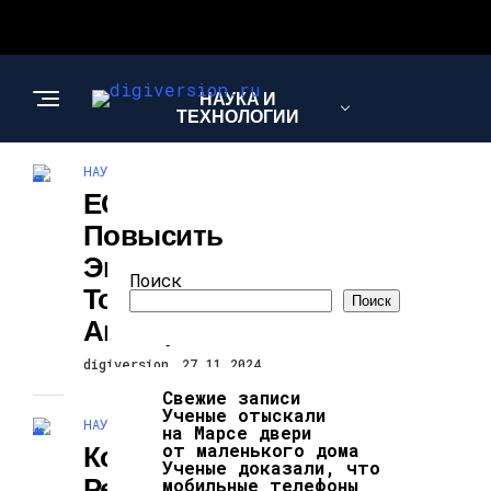
НАУКА И
ТЕХНОЛОГИИ
НАУКА И ТЕХНОЛОГИИ
ЕС Соглашается
Повысить
Экологичность
Поиск
Топлива Для
Поиск
Авиации
digiversion
27.11.2024
Свежие записи
Ученые отыскали
НАУКА И ТЕХНОЛОГИИ
на Марсе двери
Команда
от маленького дома
Ученые доказали, что
Реализует
мобильные телефоны