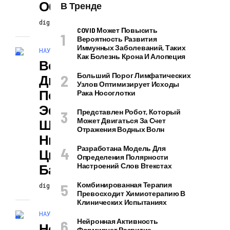
Объектов
В Тренде
digiversion
27.11.2024
COVID Может Повысить
Вероятность Развития
Иммунных Заболеваний, Таких
НАУКА И ТЕХНОЛОГИИ
Как Болезнь Крона И Алопеция
Воздушно-
Больший Порог Лимфатических
Дышащий Катод
Узлов Оптимизирует Исходы
Повышает
Рака Носоглотки
Эффективность
Представлен Робот, Который
Может Двигаться За Счет
Щелочных
Отражения Водных Волн
Никель-
Разработана Модель Для
Цинковых
Определения Полярности
Батарей
Настроений Слов Втекстах
Комбинированная Терапия
digiversion
27.11.2024
Превосходит Химиотерапию В
Клинических Испытаниях
НАУКА И ТЕХНОЛОГИИ
Нейронная Активность
Новое
Формирует Развитие