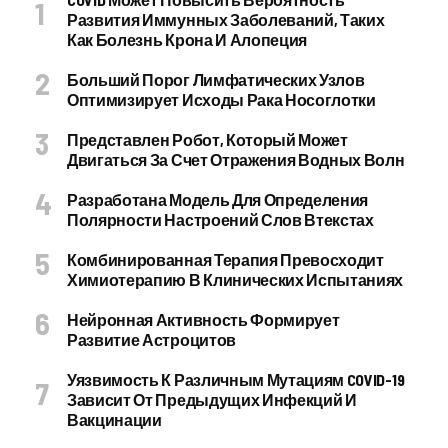
Развития Иммунных Заболеваний, Таких
Как Болезнь Крона И Алопеция
Больший Порог Лимфатических Узлов
Оптимизирует Исходы Рака Носоглотки
Представлен Робот, Который Может
Двигаться За Счет Отражения Водных Волн
Разработана Модель Для Определения
Полярности Настроений Слов Втекстах
Комбинированная Терапия Превосходит
Химиотерапию В Клинических Испытаниях
Нейронная Активность Формирует
Развитие Астроцитов
Уязвимость К Различным Мутациям COVID-19
Зависит От Предыдущих Инфекций И
Вакцинации