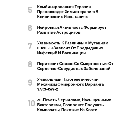
Комбинированная Терапия
Превосходит Химиотерапию В
Клинических Испытаниях
Нейронная Активность Формирует
Развитие Астроцитов
Уязвимость К Различным Мутациям
COVID-19 Зависит От Предыдущих
Инфекций И Вакцинации
Перитонит Связан Со Смертностью От
Сердечно-Сосудистых Заболеваний
Уникальный Патогенетический
Механизм Омикронного Варианта
SARS-CoV-2
3D-Печать Чернилами, Насыщенными
Бактериями, Позволяет Получать
Композиты, Похожие На Кости