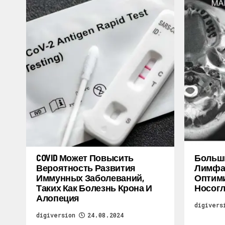
COVID Может Повысить
Больш
Вероятность Развития
Лимфат
Иммунных Заболеваний,
Оптими
Таких Как Болезнь Крона И
Носогл
Алопеция
digivers
digiversion
24.08.2024