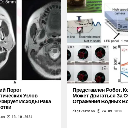
ий Порог
Представлен Робот, 
ических Узлов
Может Двигаться За С
зирует Исходы Рака
Отражения Водных В
отки
digiversion
24.09.2025
ion
13.10.2024