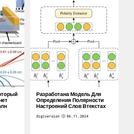
Который
Разработана Модель Для
чет
Определения Полярности
олн
Настроений Слов Втекстах
digiversion
06.11.2024