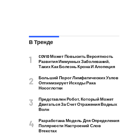
В Тренде
COVID Может Повысить Вероятность
Развития Иммунных Заболеваний,
Таких Как Болезнь Крона И Алопеция
Больший Порог Лимфатических Узлов
Оптимизирует Исходы Рака
Носоглотки
Представлен Робот, Который Может
Двигаться За Счет Отражения Водных
Волн
Разработана Модель Для Определения
Полярности Настроений Слов
Втекстах