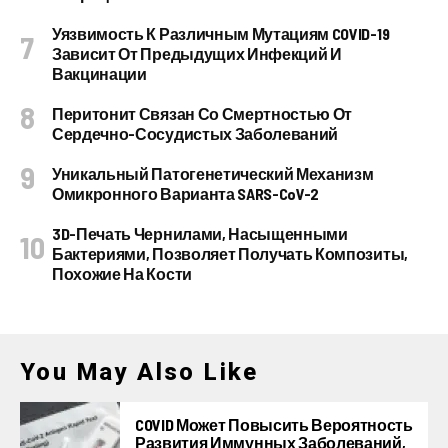
Уязвимость К Различным Мутациям COVID-19
Зависит От Предыдущих Инфекций И
Вакцинации
Перитонит Связан Со Смертностью От
Сердечно-Сосудистых Заболеваний
Уникальный Патогенетический Механизм
Омикронного Варианта SARS-CoV-2
3D-Печать Чернилами, Насыщенными
Бактериями, Позволяет Получать Композиты,
Похожие На Кости
You May Also Like
COVID Может Повысить Вероятность
Развития Иммунных Заболеваний,