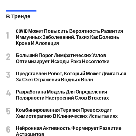
В Тренде
COVID Может Повысить Вероятность Развития
Иммунных Заболеваний, Таких Как Болезнь
Крона И Алопеция
Больший Порог Лимфатических Узлов
Оптимизирует Исходы Рака Носоглотки
Представлен Робот, Который Может Двигаться
За Счет Отражения Водных Волн
Разработана Модель Для Определения
Полярности Настроений Слов Втекстах
Комбинированная Терапия Превосходит
Химиотерапию В Клинических Испытаниях
Нейронная Активность Формирует Развитие
Астроцитов