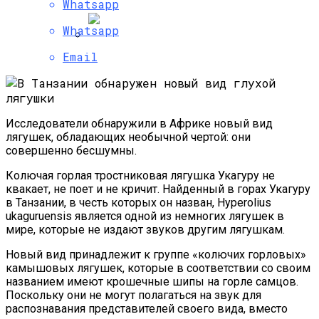
Whatsapp
Whatsapp
Email
Громкое Открытие NASA: На Спутнике
Сатурна Все-Таки Возможно
Существование Жизни
Исследователи обнаружили в Африке новый вид
лягушек, обладающих необычной чертой: они
совершенно бесшумны.
Колючая горлая тростниковая лягушка Укагуру не
квакает, не поет и не кричит. Найденный в горах Укагуру
в Танзании, в честь которых он назван, Hyperolius
ukaguruensis является одной из немногих лягушек в
мире, которые не издают звуков другим лягушкам.
Новый вид принадлежит к группе «колючих горловых»
камышовых лягушек, которые в соответствии со своим
названием имеют крошечные шипы на горле самцов.
Поскольку они не могут полагаться на звук для
распознавания представителей своего вида, вместо