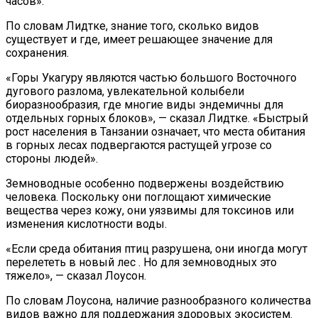
часов».
По словам Лидтке, знание того, сколько видов
существует и где, имеет решающее значение для
сохранения.
«Горы Укагуру являются частью большого Восточного
дугового разлома, увлекательной колыбели
биоразнообразия, где многие виды эндемичны для
отдельных горных блоков», — сказал Лидтке. «Быстрый
рост населения в Танзании означает, что места обитания
в горных лесах подвергаются растущей угрозе со
стороны людей».
Земноводные особенно подвержены воздействию
человека. Поскольку они поглощают химические
вещества через кожу, они уязвимы для токсинов или
изменения кислотности воды.
«Если среда обитания птиц разрушена, они иногда могут
перелететь в новый лес . Но для земноводных это
тяжело», — сказал Лоусон.
По словам Лоусона, наличие разнообразного количества
видов важно для поддержания здоровых экосистем.