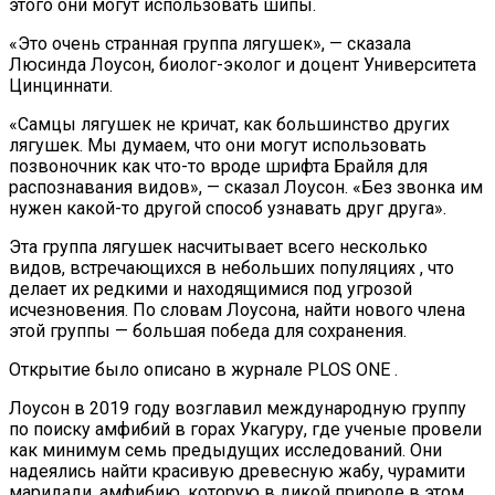
этого они могут использовать шипы.
«Это очень странная группа лягушек», — сказала
Люсинда Лоусон, биолог-эколог и доцент Университета
Цинциннати.
«Самцы лягушек не кричат, как большинство других
лягушек. Мы думаем, что они могут использовать
позвоночник как что-то вроде шрифта Брайля для
распознавания видов», — сказал Лоусон. «Без звонка им
нужен какой-то другой способ узнавать друг друга».
Эта группа лягушек насчитывает всего несколько
видов, встречающихся в небольших популяциях , что
делает их редкими и находящимися под угрозой
исчезновения. По словам Лоусона, найти нового члена
этой группы — большая победа для сохранения.
Открытие было описано в журнале PLOS ONE .
Лоусон в 2019 году возглавил международную группу
по поиску амфибий в горах Укагуру, где ученые провели
как минимум семь предыдущих исследований. Они
надеялись найти красивую древесную жабу, чурамити
маридади, амфибию, которую в дикой природе в этом