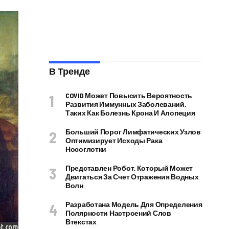
В Тренде
COVID Может Повысить Вероятность
Развития Иммунных Заболеваний,
Таких Как Болезнь Крона И Алопеция
Больший Порог Лимфатических Узлов
Оптимизирует Исходы Рака
Носоглотки
Представлен Робот, Который Может
Двигаться За Счет Отражения Водных
Волн
Разработана Модель Для Определения
Полярности Настроений Слов
Втекстах