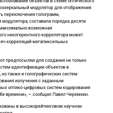
аспознавание объектов в схеме оптического
розеркальный модулятор для отображения
ть переключения голограмм,
модулятора, составила порядка десяти
 максимально возможная
ого некогерентного коррелятора может
ысяч корреляций мегапиксельных
ют предпосылки для создания не только
стем идентификации объектов в
 но также и голографических систем
ования излучения с заданным
ных оптико-цифровых систем кодирования
бе времени», — сообщил Павел Черемхин.
кованы в высокорейтинговом научном
eering.