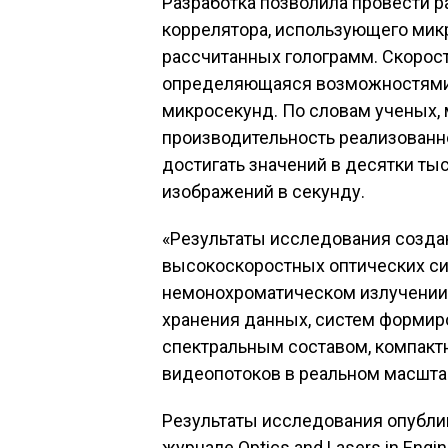
Разработка позволила провести р
коррелятора, использующего мик
рассчитанных голограмм. Скорос
определяющаяся возможностями 
микросекунд. По словам ученых,
производительность реализованн
достигать значений в десятки т
изображений в секунду.
«Результаты исследования созда
высокоскоростных оптических си
немонохроматическом излучении,
хранения данных, систем формир
спектральным составом, компакт
видеопотоков в реальном масшта
Результаты исследования опубли
журнале Optics and Lasers in Engin