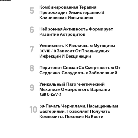
Комбинированная Терапия
Превосходит Химиотерапию В
Клинических Испытаниях
Нейронная Активность Формирует
Развитие Астроцитов
Уязвимость К Различным Мутациям
COVID-19 Зависит От Предыдущих
Инфекций И Вакцинации
Перитонит Связан Со Смертностью От
Сердечно-Сосудистых Заболеваний
Уникальный Патогенетический
Механизм Омикронного Варианта
SARS-CoV-2
3D-Печать Чернилами, Насыщенными
Бактериями, Позволяет Получать
Композиты, Похожие На Кости