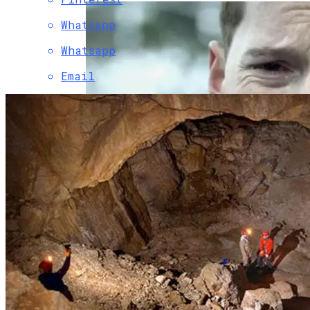
Whatsapp
Whatsapp
Email
На Урале Изобрели Аппарат Для
Лечения Депрессии