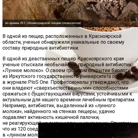
В одной из пещер, расположенных в Красноярской
области, ученые обнаружили уникальные по своему
составу природные антибиотики.
В одной из девственных пещер Красноярского края
ученые отыскали необычайный природный антибиотик
«Лунное молоко». О своем громком открытии биологи
из Иркутского государственного университета сообщили
в журнале PloS One. Профессионалы утверждают, что
они владеют «сверхъестественными» способностями
сражаться с существующими вирусами, устойчивыми к
актуальным для нашего времени лечебным препаратам.
Постоянное Употребление Фруктов
Например, антибиотик, выделенный из «
лунного
Помогает В Борьбе С Диабетом —
молока
», найденного на стенках пещеры, удачно
Ученые
подавляет активность кишечной палочки,
не реагирующей на ампициллин и канамицин. Отметим,
что из 120 соединений, которые ученые обнаружили
в «
лунном молоке
», 100 являются неизвестными науке.