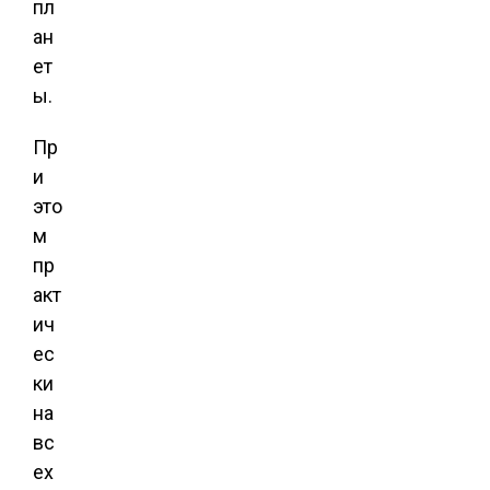
пл
ан
ет
ы.
Пр
и
это
м
пр
акт
ич
ес
ки
на
вс
ех