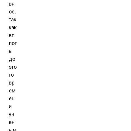
вн
ое,
так
как
вп
лот
ь
до
это
го
вр
ем
ен
и
уч
ен
ым