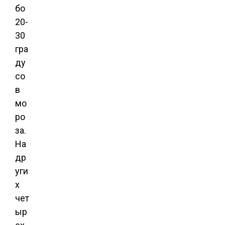
бо
20-
30
гра
ду
со
в
мо
ро
за.
На
др
уги
х
чет
ыр