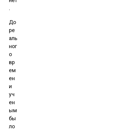
нет
.
До
ре
аль
ног
о
вр
ем
ен
и
уч
ен
ым
бы
ло