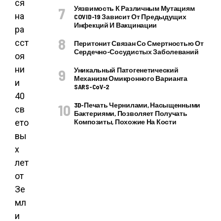
ся
Уязвимость К Различным Мутациям
на
COVID-19 Зависит От Предыдущих
Инфекций И Вакцинации
ра
сст
Перитонит Связан Со Смертностью От
Сердечно-Сосудистых Заболеваний
оя
ни
Уникальный Патогенетический
Механизм Омикронного Варианта
и
SARS-CoV-2
40
3D-Печать Чернилами, Насыщенными
св
Бактериями, Позволяет Получать
ето
Композиты, Похожие На Кости
вы
х
лет
от
Зе
мл
и