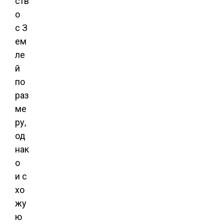
ств
о
с З
ем
ле
й
по
раз
ме
ру,
од
нак
о
и с
хо
жу
ю