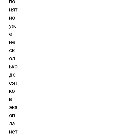
по
нят
но
уж
е
не
ск
ол
ько
де
сят
ко
в
экз
оп
ла
нет