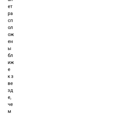
ет
ра
сп
ол
ож
ен
ы
бл
иж
е
к з
ве
зд
е,
че
м