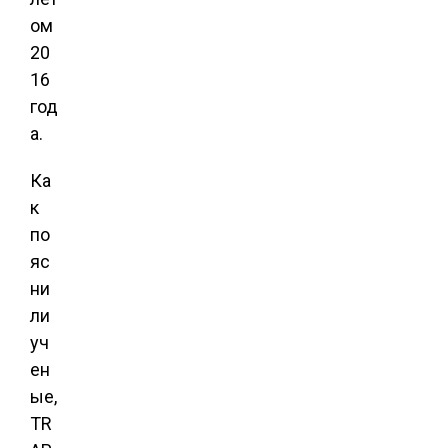
ом
20
16
год
а.
Ка
к
по
яс
ни
ли
уч
ен
ые,
TR