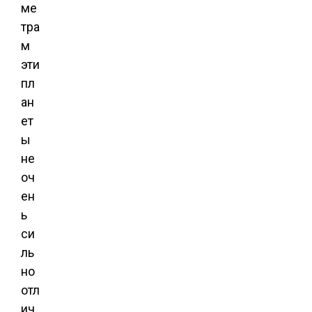
ме
тра
м
эти
пл
ан
ет
ы
не
оч
ен
ь
си
ль
но
отл
ич