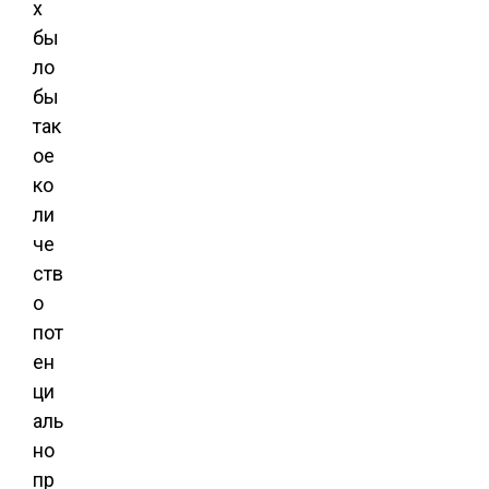
х
бы
ло
бы
так
ое
ко
ли
че
ств
о
пот
ен
ци
аль
но
пр