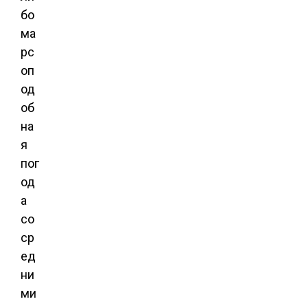
бо
ма
рс
оп
од
об
на
я
пог
од
а
со
ср
ед
ни
ми