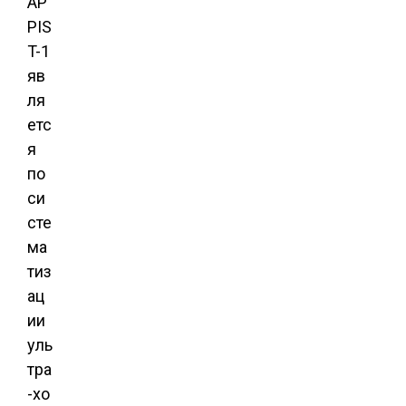
AP
PIS
T-1
яв
ля
етс
я
по
си
сте
ма
тиз
ац
ии
уль
тра
-хо