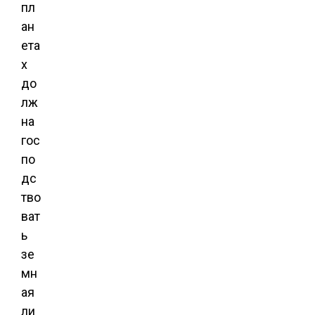
пл
ан
ета
х
до
лж
на
гос
по
дс
тво
ват
ь
зе
мн
ая
ли