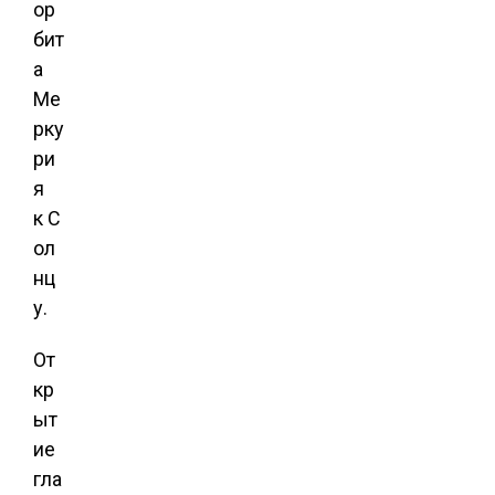
ор
бит
а
Ме
рку
ри
я
к С
ол
нц
у.
От
кр
ыт
ие
гла