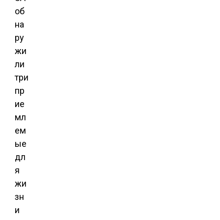
об
на
ру
жи
ли
три
пр
ие
мл
ем
ые
дл
я
жи
зн
и