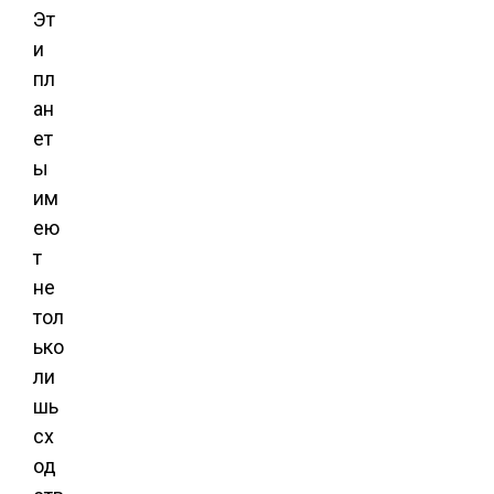
Эт
и
пл
ан
ет
ы
им
ею
т
не
тол
ько
ли
шь
сх
од