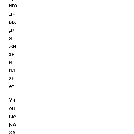
иго
дн
ых
дл
я
жи
зн
и
пл
ан
ет.
Уч
ен
ые
NA
SA