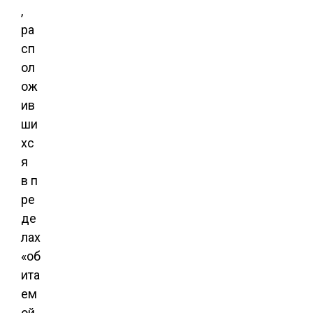
,
ра
сп
ол
ож
ив
ши
хс
я
в п
ре
де
лах
«об
ита
ем
ой