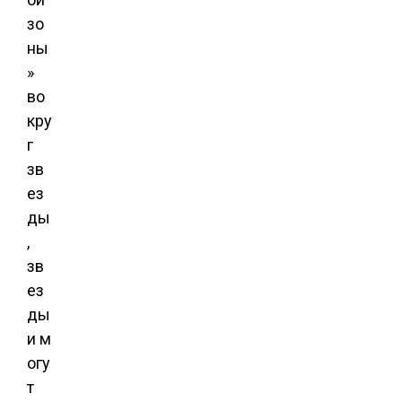
зо
ны
»
во
кру
г
зв
ез
ды
,
зв
ез
ды
и м
огу
т