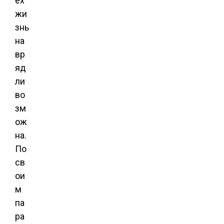
ех
жи
знь
на
вр
яд
ли
во
зм
ож
на.
По
св
ои
м
па
ра