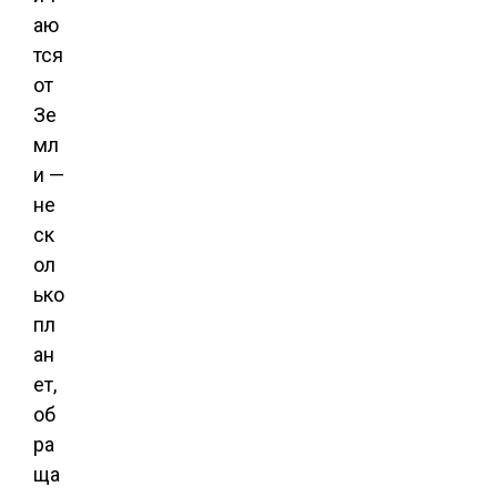
аю
тся
от
Зе
мл
и —
не
ск
ол
ько
пл
ан
ет,
об
ра
ща