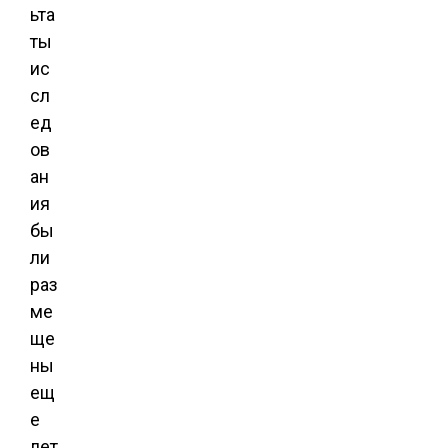
ьта
ты
ис
сл
ед
ов
ан
ия
бы
ли
раз
ме
ще
ны
ещ
е
лет