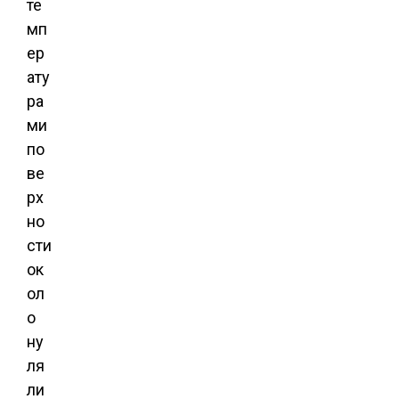
те
мп
ер
ату
ра
ми
по
ве
рх
но
сти
ок
ол
о
ну
ля
ли