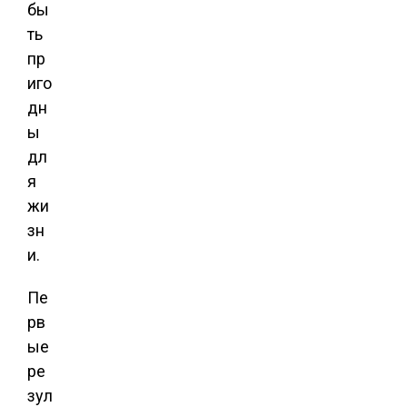
бы
ть
пр
иго
дн
ы
дл
я
жи
зн
и.
Пе
рв
ые
ре
зул