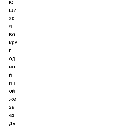
ю
щи
хс
я
во
кру
г
од
но
й
и т
ой
же
зв
ез
ды
.