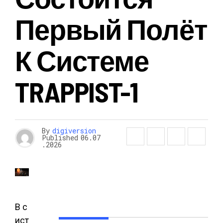
Первый Полёт
К Системе
TRAPPIST-1
By
digiversion
Published
06.07
.2026
В с
ист