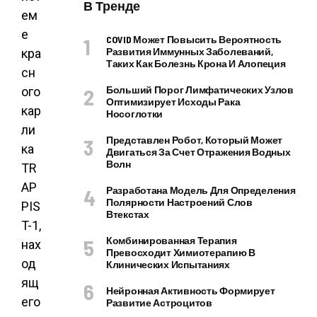
В Тренде
ем
е
COVID Может Повысить Вероятность
Развития Иммунных Заболеваний,
кра
Таких Как Болезнь Крона И Алопеция
сн
Больший Порог Лимфатических Узлов
ого
Оптимизирует Исходы Рака
кар
Носоглотки
ли
Представлен Робот, Который Может
ка
Двигаться За Счет Отражения Водных
Волн
TR
AP
Разработана Модель Для Определения
Полярности Настроений Слов
PIS
Втекстах
T-1,
Комбинированная Терапия
нах
Превосходит Химиотерапию В
од
Клинических Испытаниях
ящ
Нейронная Активность Формирует
его
Развитие Астроцитов