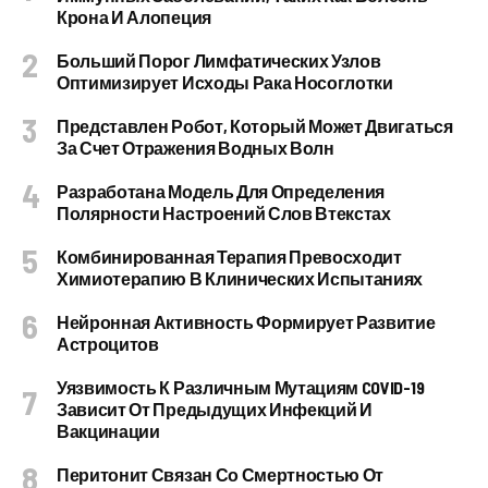
Крона И Алопеция
Больший Порог Лимфатических Узлов
Оптимизирует Исходы Рака Носоглотки
Представлен Робот, Который Может Двигаться
За Счет Отражения Водных Волн
Разработана Модель Для Определения
Полярности Настроений Слов Втекстах
Комбинированная Терапия Превосходит
Химиотерапию В Клинических Испытаниях
Нейронная Активность Формирует Развитие
Астроцитов
Уязвимость К Различным Мутациям COVID-19
Зависит От Предыдущих Инфекций И
Вакцинации
Перитонит Связан Со Смертностью От