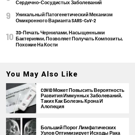
Сердечно-Сосудистых Заболеваний
Уникальный Патогенетический Механизм
Омикронного Варианта SARS-CoV-2
3D-Печать Чернилами, Насыщенными
Бактериями, Позволяет Получать Композиты,
Похожие На Кости
You May Also Like
COVID Может Повысить Вероятность
Развития Иммунных Заболеваний,
Таких Как Болезнь Крона И
Алопеция
Больший Порог Лимфатических
Узлов Оптимизирует Исходы Рака