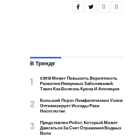
В Тренде
COVID Может Повысить Вероятность
Развития Иммунных Заболеваний,
Таких Как Болезнь Крона И Алопеция
Больший Порог Лимфатических Узлов
Оптимизирует Исходы Рака
Носоглотки
Представлен Робот, Который Может
Двигаться За Счет Отражения Водных
Волн