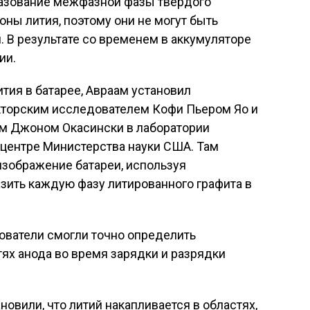
разование межфазной фазы твердого
оны лития, поэтому они не могут быть
В результате со временем в аккумуляторе
ии.
тия в батарее, Авраам установил
кторским исследователем Кофи Пьером Яо и
м Джоном Окасински в лаборатории
 центре Министерства науки США. Там
 изображение батареи, используя
азить каждую фазу литированного графита в
дователи смогли точно определить
тях анода во время зарядки и разрядки
овили, что литий накапливается в областях,