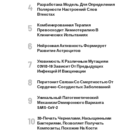
Разработана Модель Для Определения
Полярности Настроений Слов
Втекстах
Комбинированная Терапия
Превосходит Химиотерапию В
Клинических Испытаниях
Нейронная Активность Формирует
Развитие Астроцитов
Уязвимость К Различным Мутациям
COVID-19 Зависит От Предыдущих
Инфекций И Вакцинации
Перитонит Связан Со Смертностью От
Сердечно-Сосудистых Заболеваний
Уникальный Патогенетический
Механизм Омикронного Варианта
SARS-CoV-2
3D-Печать Чернилами, Насыщенными
Бактериями, Позволяет Получать
Композиты, Похожие На Кости