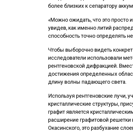
более близких к сепаратору аккум
«Можно ожидать, что это просто и
увидев, как именно литий распре
способность точно определять н
Чтобы выборочно видеть конкретн
исследователи использовали ме
рентгеновской дифракцией. Вмест
достижения определенных област
длину волны падающего света.
Используя рентгеновские лучи, 
кристаллические структуры, прис
графит является кристаллически
расширение графитовой решетки в
Окасинского, это разбухание сло