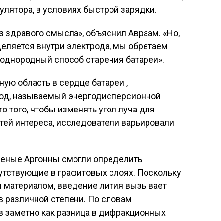
улятора, в условиях быстрой зарядки.
з здравого смысла», объяснил Авраам. «Но,
деляется внутри электрода, мы обретаем
еоднородный способ старения батареи».
ую область в сердце батареи ,
тод, называемый энергодисперсионной
о того, чтобы изменять угол луча для
ей интереса, исследователи варьировали
ученые Аргонны смогли определить
утствующие в графитовых слоях. Поскольку
м материалом, введение лития вызывает
 различной степени. По словам
ев заметно как разница в дифракционных