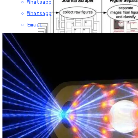
Whatsapp
Whatsapp
Email
Новый Код Добывает
Микроскопические Изображения В
Научных Статьях