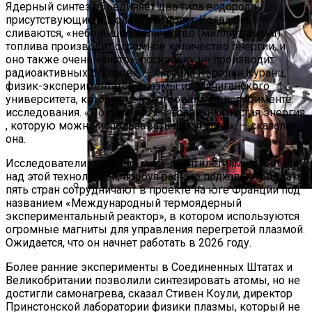
Ядерный синтез объединяет два типа водорода,
присутствующие в молекулах воды. Когда они
сливаются, «небольшое количество (миллиграммы)
топлива производит огромное количество энергии, и
оно также очень «чисто», поскольку не производит
радиоактивных отходов», — сказала Кэролин Куранц,
физик-экспериментатор плазмы из Мичиганского
университета, которая не участвовала в эксперименте.
исследования. «По сути, это безграничная чистая энергия
, которую можно использовать где угодно», — сказала
она.
Исследователи по всему миру десятилетиями работали
над этой технологией, пробуя разные подходы. Тридцать
пять стран сотрудничают в проекте на юге Франции под
названием «Международный термоядерный
НИЯУ МИФИ Проведет Всероссийскую
экспериментальный реактор», в котором используются
Олимпиаду Для Учителей Физики «Лига
огромные магниты для управления перегретой плазмой.
Лучших»
Ожидается, что он начнет работать в 2026 году.
Более ранние эксперименты в Соединенных Штатах и ​​
Великобритании позволили синтезировать атомы, но не
достигли самонагрева, сказал Стивен Коули, директор
Принстонской лаборатории физики плазмы, который не