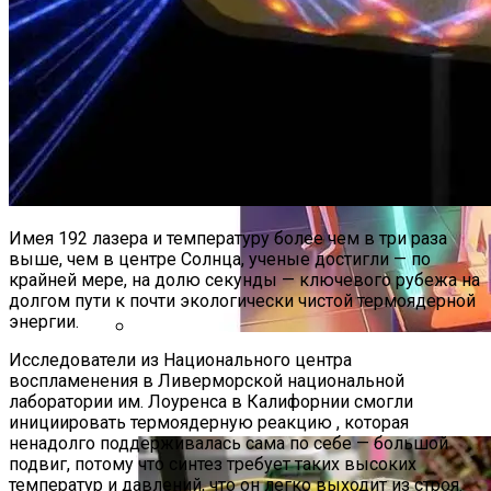
Имея 192 лазера и температуру более чем в три раза
выше, чем в центре Солнца, ученые достигли — по
крайней мере, на долю секунды — ключевого рубежа на
долгом пути к почти экологически чистой термоядерной
энергии.
Исследователи из Национального центра
Новая Технология «изогнутого» Света
воспламенения в Ливерморской национальной
Может Стать Секретом Улучшения
лаборатории им. Лоуренса в Калифорнии смогли
Беспроводной Связи
инициировать термоядерную реакцию , которая
ненадолго поддерживалась сама по себе — большой
подвиг, потому что синтез требует таких высоких
температур и давлений, что он легко выходит из строя.