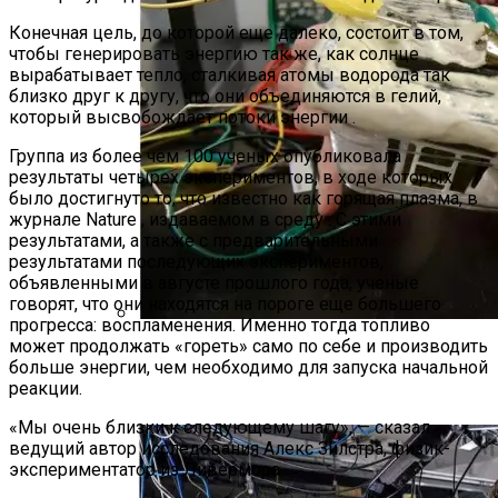
Конечная цель, до которой еще далеко, состоит в том,
чтобы генерировать энергию так же, как солнце
вырабатывает тепло, сталкивая атомы водорода так
близко друг к другу, что они объединяются в гелий,
который высвобождает потоки энергии .
Группа из более чем 100 ученых опубликовала
результаты четырех экспериментов, в ходе которых
было достигнуто то, что известно как горящая плазма, в
журнале Nature , издаваемом в среду . С этими
результатами, а также с предварительными
результатами последующих экспериментов,
объявленными в августе прошлого года, ученые
говорят, что они находятся на пороге еще большего
прогресса: воспламенения. Именно тогда топливо
может продолжать «гореть» само по себе и производить
Представлено Устройство, Которое
больше энергии, чем необходимо для запуска начальной
Собирает И Хранит Электроэнергию В
реакции.
Удаленных Настройках
«Мы очень близки к следующему шагу», — сказал
ведущий автор исследования Алекс Зилстра, физик-
экспериментатор из Ливермора.