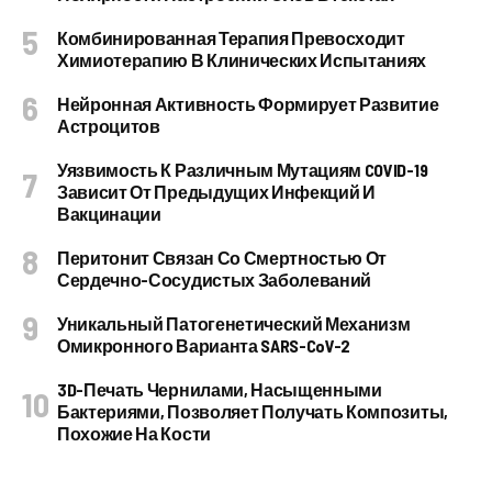
Комбинированная Терапия Превосходит
Химиотерапию В Клинических Испытаниях
Нейронная Активность Формирует Развитие
Астроцитов
Уязвимость К Различным Мутациям COVID-19
Зависит От Предыдущих Инфекций И
Вакцинации
Перитонит Связан Со Смертностью От
Сердечно-Сосудистых Заболеваний
Уникальный Патогенетический Механизм
Омикронного Варианта SARS-CoV-2
3D-Печать Чернилами, Насыщенными
Бактериями, Позволяет Получать Композиты,
Похожие На Кости