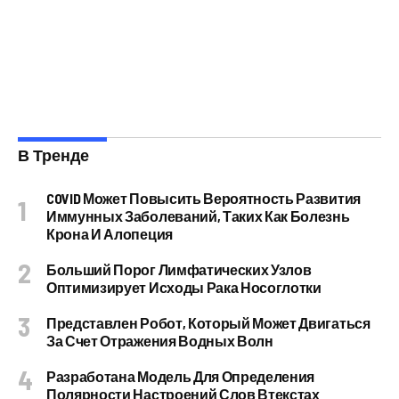
В Тренде
COVID Может Повысить Вероятность Развития
Иммунных Заболеваний, Таких Как Болезнь
Крона И Алопеция
Больший Порог Лимфатических Узлов
Оптимизирует Исходы Рака Носоглотки
Представлен Робот, Который Может Двигаться
За Счет Отражения Водных Волн
Разработана Модель Для Определения
Полярности Настроений Слов Втекстах