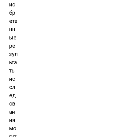
ио
бр
ете
нн
ые
ре
зул
ьта
ты
ис
сл
ед
ов
ан
ия
мо
гут