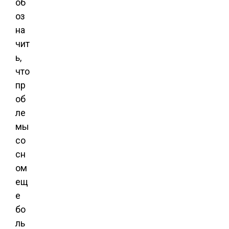
об
оз
на
чит
ь,
что
пр
об
ле
мы
со
сн
ом
ещ
е
бо
ль