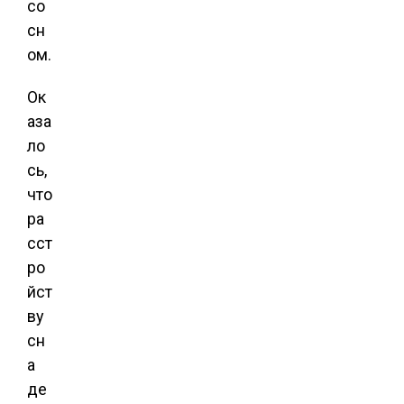
со
сн
ом.
Ок
аза
ло
сь,
что
ра
сст
ро
йст
ву
сн
а
де