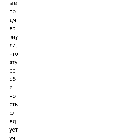
ые
по
дч
ер
кну
ли,
что
эту
ос
об
ен
но
сть
сл
ед
ует
уч