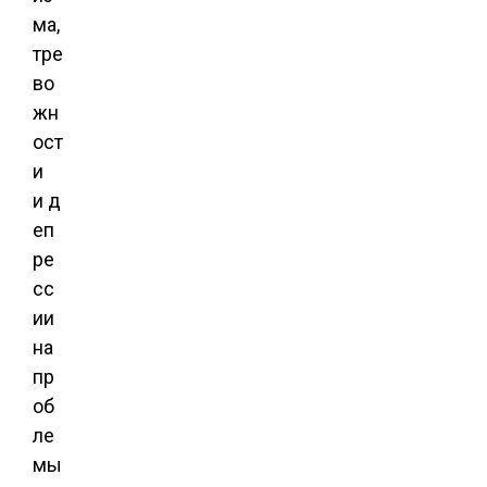
ма,
тре
во
жн
ост
и
и д
еп
ре
сс
ии
на
пр
об
ле
мы