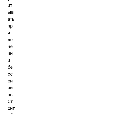
ит
ыв
ать
пр
и
ле
че
ни
и
бе
сс
он
ни
цы.
Ст
оит