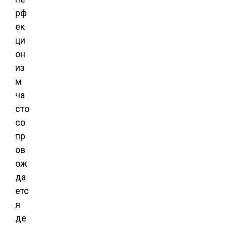
рф
ек
ци
он
из
м
ча
сто
со
пр
ов
ож
да
етс
я
де