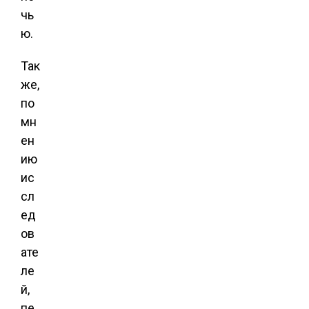
чь
ю.
Так
же,
по
мн
ен
ию
ис
сл
ед
ов
ате
ле
й,
пе