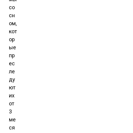
со
сн
ом,
кот
ор
ые
пр
ес
ле
ду
ют
их
от
3
ме
ся