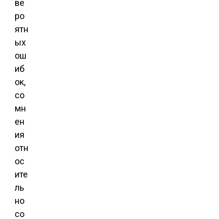
ве
ро
ятн
ых
ош
иб
ок,
со
мн
ен
ия
отн
ос
ите
ль
но
со