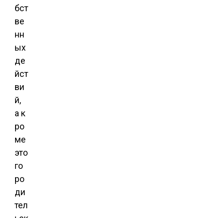
бст
ве
нн
ых
де
йст
ви
й,
а к
ро
ме
это
го
ро
ди
тел