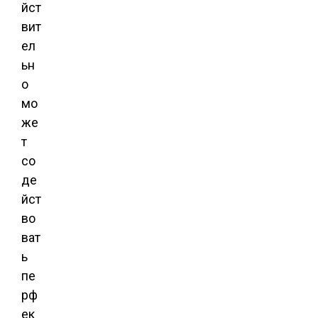
йст
вит
ел
ьн
о
мо
же
т
со
де
йст
во
ват
ь
пе
рф
ек