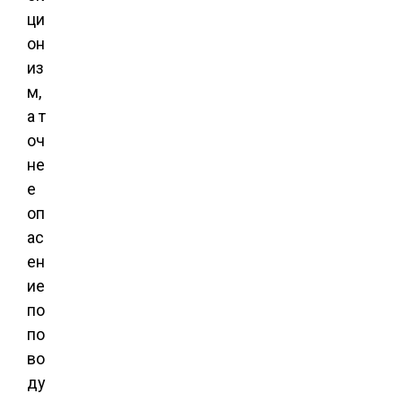
ци
он
из
м,
а т
оч
не
е
оп
ас
ен
ие
по
по
во
ду