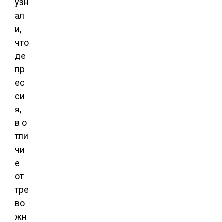
узн
ал
и,
что
де
пр
ес
си
я,
в о
тли
чи
е
от
тре
во
жн