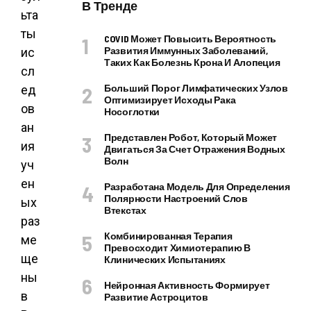
В Тренде
ьта
ты
COVID Может Повысить Вероятность
Развития Иммунных Заболеваний,
ис
Таких Как Болезнь Крона И Алопеция
сл
Больший Порог Лимфатических Узлов
ед
Оптимизирует Исходы Рака
ов
Носоглотки
ан
Представлен Робот, Который Может
ия
Двигаться За Счет Отражения Водных
Волн
уч
ен
Разработана Модель Для Определения
Полярности Настроений Слов
ых
Втекстах
раз
Комбинированная Терапия
ме
Превосходит Химиотерапию В
ще
Клинических Испытаниях
ны
Нейронная Активность Формирует
в
Развитие Астроцитов