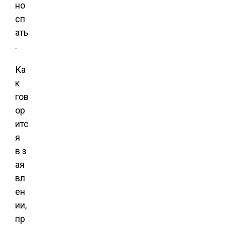
но
сп
ать
.
Ка
к
гов
ор
итс
я
в з
ая
вл
ен
ии,
пр