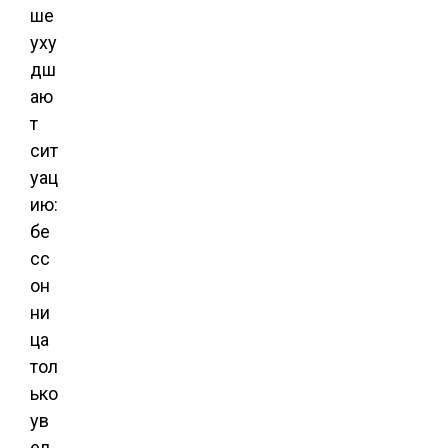
ше
уху
дш
аю
т
сит
уац
ию:
бе
сс
он
ни
ца
тол
ько
ув
ел