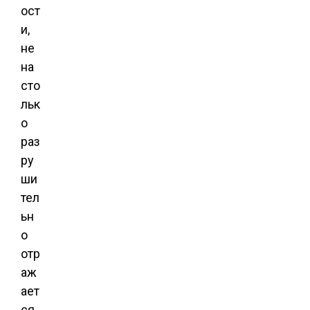
ост
и,
не
на
сто
льк
о
раз
ру
ши
тел
ьн
о
отр
аж
ает
ся