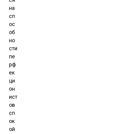
на
сп
ос
об
но
сти
пе
рф
ек
ци
он
ист
ов
сп
ок
ой