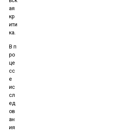
ьск
ая
кр
ити
ка.
В п
ро
це
сс
е
ис
сл
ед
ов
ан
ия