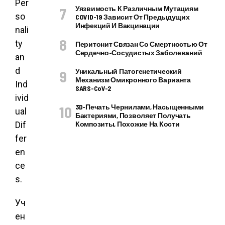
Per
Уязвимость К Различным Мутациям
so
COVID-19 Зависит От Предыдущих
Инфекций И Вакцинации
nali
ty
Перитонит Связан Со Смертностью От
Сердечно-Сосудистых Заболеваний
an
d
Уникальный Патогенетический
Механизм Омикронного Варианта
Ind
SARS-CoV-2
ivid
3D-Печать Чернилами, Насыщенными
ual
Бактериями, Позволяет Получать
Dif
Композиты, Похожие На Кости
fer
en
ce
s.
Уч
ен