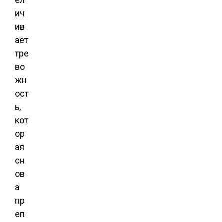
ич
ив
ает
тре
во
жн
ост
ь,
кот
ор
ая
сн
ов
а
пр
еп