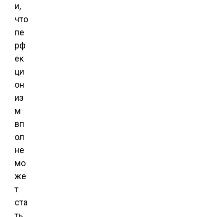
и,
что
пе
рф
ек
ци
он
из
м
вп
ол
не
мо
же
т
ста
ть