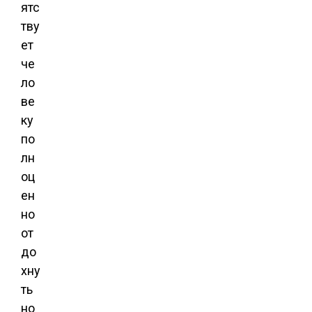
ятс
тву
ет
че
ло
ве
ку
по
лн
оц
ен
но
от
до
хну
ть
но