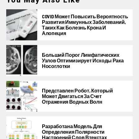
You May Also Like
COVID Может Повысить Вероятность
Развития Иммунных Заболеваний,
Таких Как Болезнь Крона И
Алопеция
Больший Порог Лимфатических
Узлов Оптимизирует Исходы Рака
Носоглотки
Представлен Робот, Который
Может Двигаться За Счет
Отражения Водных Волн
Разработана Модель Для
Определения Полярности
Настроений Слов Втекстах