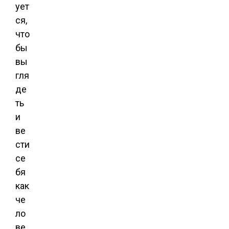
ует
ся,
что
бы
вы
гля
де
ть
и
ве
сти
се
бя
как
че
ло
ве