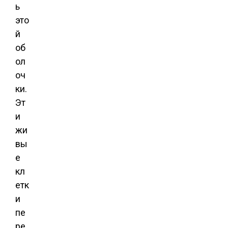
ь
это
й
об
ол
оч
ки.
Эт
и
жи
вы
е
кл
етк
и
пе
ре