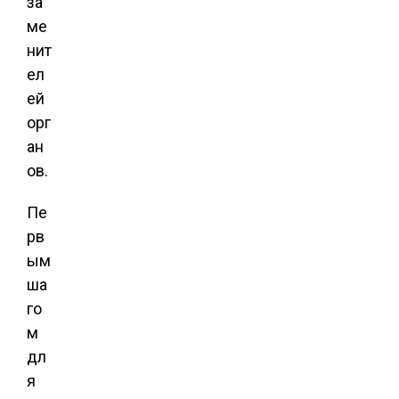
за
ме
нит
ел
ей
орг
ан
ов.
Пе
рв
ым
ша
го
м
дл
я