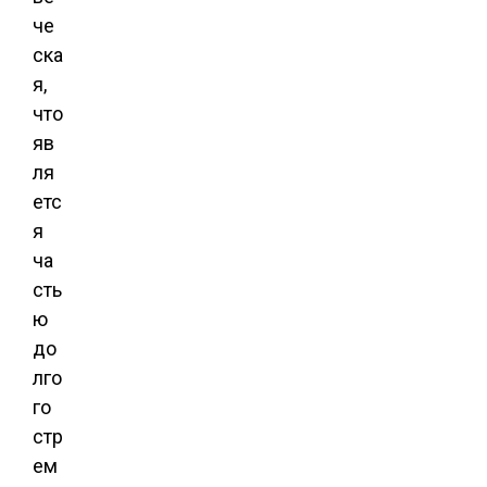
че
ска
я,
что
яв
ля
етс
я
ча
сть
ю
до
лго
го
стр
ем