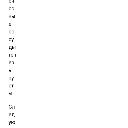
ен
ос
ны
е
со
су
ды
теп
ер
ь
пу
ст
ы.
Сл
ед
ую