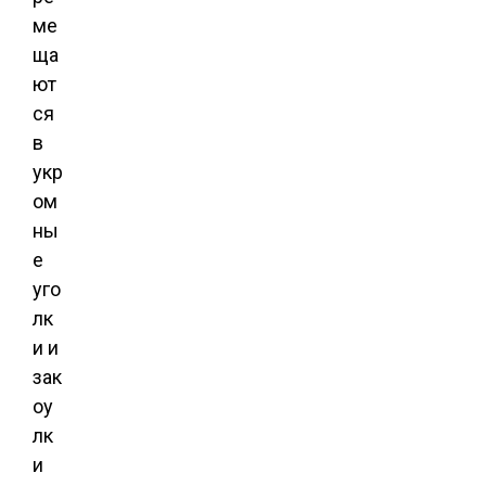
ме
ща
ют
ся
в
укр
ом
ны
е
уго
лк
и и
зак
оу
лк
и