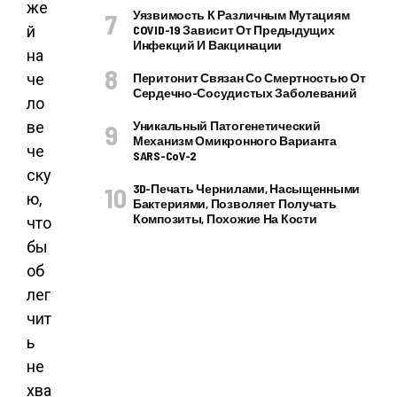
же
Уязвимость К Различным Мутациям
й
COVID-19 Зависит От Предыдущих
Инфекций И Вакцинации
на
че
Перитонит Связан Со Смертностью От
Сердечно-Сосудистых Заболеваний
ло
ве
Уникальный Патогенетический
Механизм Омикронного Варианта
че
SARS-CoV-2
ску
3D-Печать Чернилами, Насыщенными
ю,
Бактериями, Позволяет Получать
Композиты, Похожие На Кости
что
бы
об
лег
чит
ь
не
хва