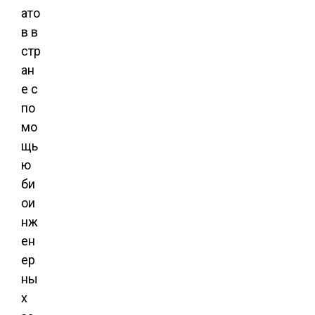
ато
в в
стр
ан
е с
по
мо
щь
ю
би
ои
нж
ен
ер
ны
х