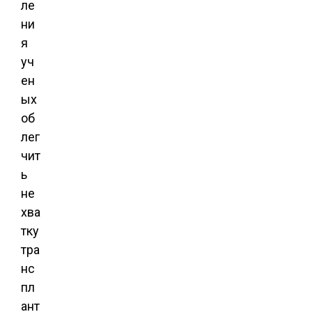
ле
ни
я
уч
ен
ых
об
лег
чит
ь
не
хва
тку
тра
нс
пл
ант