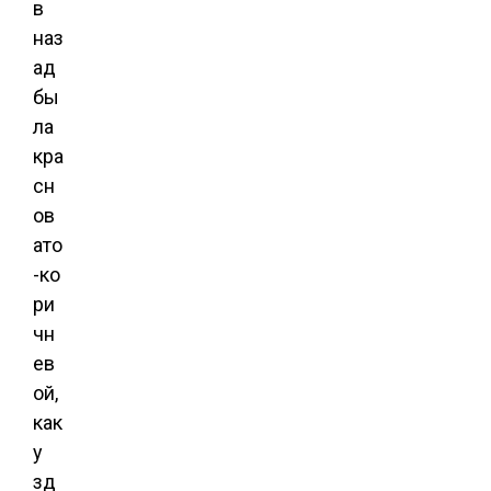
в
наз
ад
бы
ла
кра
сн
ов
ато
-ко
ри
чн
ев
ой,
как
у
зд