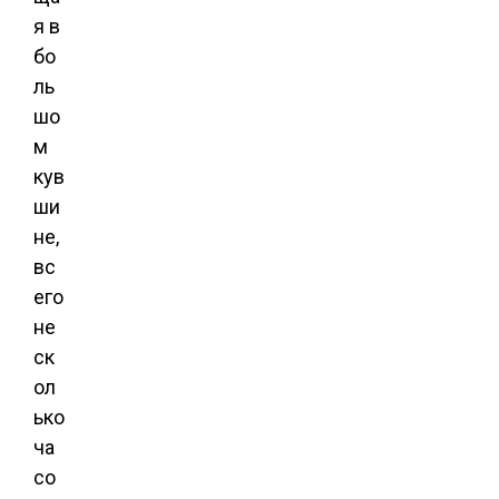
я в
бо
ль
шо
м
кув
ши
не,
вс
его
не
ск
ол
ько
ча
со