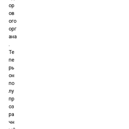
ор
ов
ого
орг
ана
.
Те
пе
рь
он
по
лу
пр
оз
ра
чн