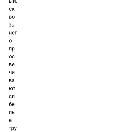
ый,
ск
во
зь
нег
о
пр
ос
ве
чи
ва
ют
ся
бе
лы
е
тру