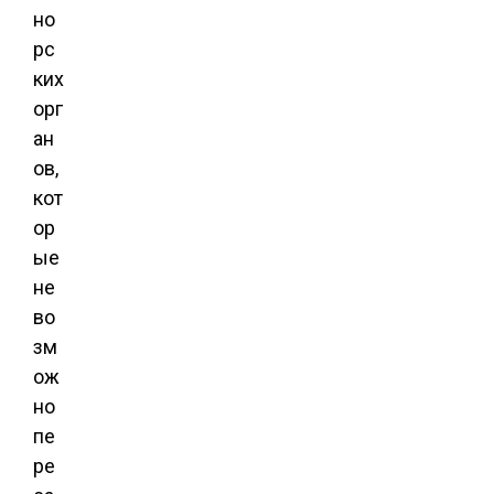
но
рс
ких
орг
ан
ов,
кот
ор
ые
не
во
зм
ож
но
пе
ре