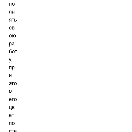
по
лн
ять
св
ою
ра
бот
у,
пр
и
это
м
его
цв
ет
по
сте