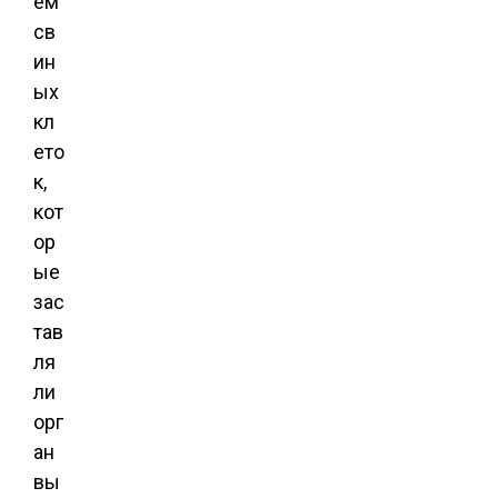
ем
св
ин
ых
кл
ето
к,
кот
ор
ые
зас
тав
ля
ли
орг
ан
вы