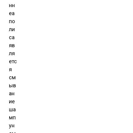
нн
еа
по
ли
са
яв
ля
етс
я
см
ыв
ан
ие
ша
мп
ун