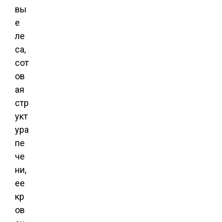
вы
е
ле
са,
сот
ов
ая
стр
укт
ура
пе
че
ни,
ее
кр
ов