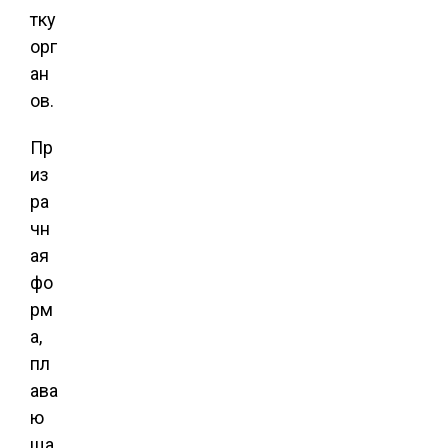
тку
орг
ан
ов.
Пр
из
ра
чн
ая
фо
рм
а,
пл
ава
ю
ща