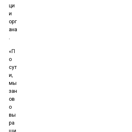
ци
и
орг
ана
.
«П
о
сут
и,
мы
зан
ов
о
вы
ра
щи