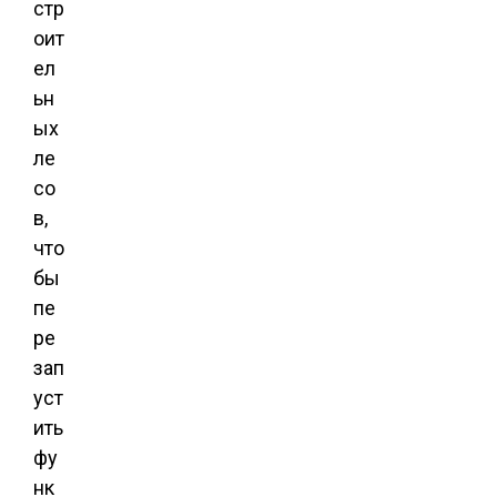
стр
оит
ел
ьн
ых
ле
со
в,
что
бы
пе
ре
зап
уст
ить
фу
нк