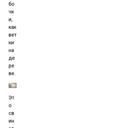
бо
чк
и,
как
вет
ки
на
де
ре
ве.
Эт
о
св
ин