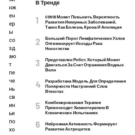
В Тренде
нж
ен
COVID Может Повысить Вероятность
Развития Иммунных Заболеваний,
ер
Таких Как Болезнь Крона И Алопеция
ы
Больший Порог Лимфатических Узлов
со
Оптимизирует Исходы Рака
зд
Носоглотки
аю
Представлен Робот, Который Может
т
Двигаться За Счет Отражения Водных
Волн
пе
че
Разработана Модель Для Определения
Полярности Настроений Слов
нь
Втекстах
св
Комбинированная Терапия
ин
Превосходит Химиотерапию В
ьи
Клинических Испытаниях
по
Нейронная Активность Формирует
хо
Развитие Астроцитов