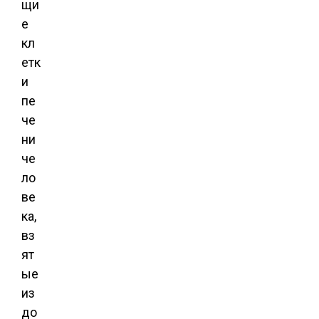
щи
е
кл
етк
и
пе
че
ни
че
ло
ве
ка,
вз
ят
ые
из
до