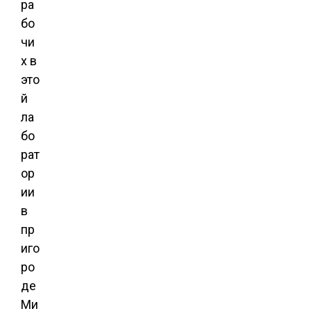
ра
бо
чи
х в
это
й
ла
бо
рат
ор
ии
в
пр
иго
ро
де
Ми