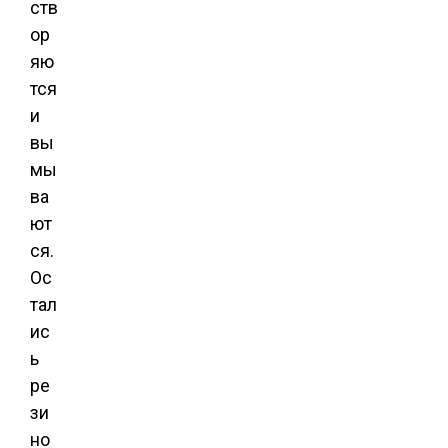
ств
ор
яю
тся
и
вы
мы
ва
ют
ся.
Ос
тал
ис
ь
ре
зи
но