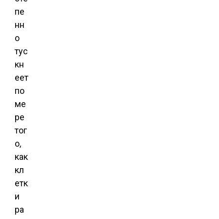
пе
нн
о
тус
кн
еет
по
ме
ре
тог
о,
как
кл
етк
и
ра