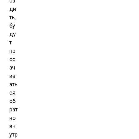
са
ди
ть,
бу
ду
т
пр
ос
ач
ив
ать
ся
об
рат
но
вн
утр