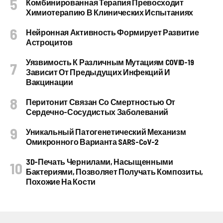
Комбинированная Терапия Превосходит
Химиотерапию В Клинических Испытаниях
Нейронная Активность Формирует Развитие
Астроцитов
Уязвимость К Различным Мутациям COVID-19
Зависит От Предыдущих Инфекций И
Вакцинации
Перитонит Связан Со Смертностью От
Сердечно-Сосудистых Заболеваний
Уникальный Патогенетический Механизм
Омикронного Варианта SARS-CoV-2
3D-Печать Чернилами, Насыщенными
Бактериями, Позволяет Получать Композиты,
Похожие На Кости