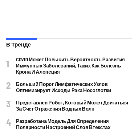
В Тренде
COVID Может Повысить Вероятность Развития
Иммунных Заболеваний, Таких Как Болезнь
Крона И Алопеция
Больший Порог Лимфатических Узлов
Оптимизирует Исходы Рака Носоглотки
Представлен Робот, Который Может Двигаться
За Счет Отражения Водных Волн
Разработана Модель Для Определения
Полярности Настроений Слов Втекстах