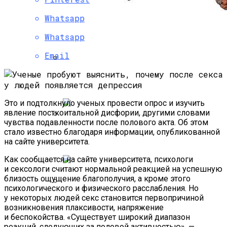
Whatsapp
Whatsapp
Email
Ученые: Викинги Никогда Не Боролись
На Собственных Мечах
Это и подтолкнуло ученых провести опрос и изучить
явление посткоитальной дисфории, другими словами
чувства подавленности после полового акта. Об этом
NASA Показало Необыкновенное
стало известно благодаря информации, опубликованной
на сайте университета.
Сияние Вокруг Урана
Как сообщается на сайте университета, психологи
и сексологи считают нормальной реакцией на успешную
близость ощущение благополучия, а кроме этого
психологического и физического расслабления. Но
у некоторых людей секс становится первопричиной
К Началу Зимы 2015-Го Года
возникновения плаксивости, напряжение
С Космодрома Восточный Проведут
и беспокойства. «Существует широкий диапазон
Два Запуска
реакций, следующих за половой активностью», —