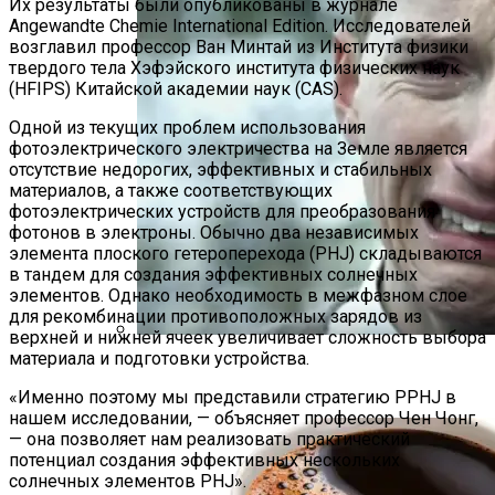
Их результаты были опубликованы в журнале
Angewandte Chemie International Edition. Исследователей
возглавил профессор Ван Минтай из Института физики
твердого тела Хэфэйского института физических наук
(HFIPS) Китайской академии наук (CAS).
Одной из текущих проблем использования
фотоэлектрического электричества на Земле является
отсутствие недорогих, эффективных и стабильных
материалов, а также соответствующих
фотоэлектрических устройств для преобразования
фотонов в электроны. Обычно два независимых
элемента плоского гетероперехода (PHJ) складываются
в тандем для создания эффективных солнечных
элементов. Однако необходимость в межфазном слое
для рекомбинации противоположных зарядов из
верхней и нижней ячеек увеличивает сложность выбора
материала и подготовки устройства.
На Урале Изобрели Аппарат Для
Лечения Депрессии
«Именно поэтому мы представили стратегию PPHJ в
нашем исследовании, — объясняет профессор Чен Чонг,
— она позволяет нам реализовать практический
потенциал создания эффективных нескольких
солнечных элементов PHJ».