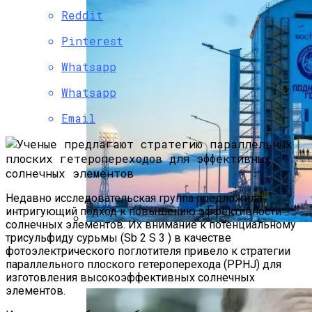
Reddit
Pinterest
Whatsapp
Whatsapp
Email
Недавно исследовательская группа предложила
интригующий подход к повышению эффективности
солнечных элементов. Их внимание к потенциальному
трисульфиду сурьмы (Sb 2 S 3 ) в качестве
К Началу Зимы 2015-Го Года
фотоэлектрического поглотителя привело к стратегии
С Космодрома Восточный Проведут
параллельного плоского гетероперехода (PPHJ) для
Два Запуска
изготовления высокоэффективных солнечных
элементов.