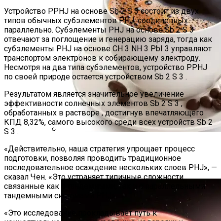
Устройство PPHJ на основе Sb 2 S 3 состоит из двух
типов обычных субэлементов PHJ, соединенных
параллельно. Субэлементы PHJ на основе Sb 2 S 3
отвечают за поглощение и генерацию заряда, тогда как
субэлементы PHJ на основе CH 3 NH 3 PbI 3 управляют
транспортом электронов к собирающему электроду.
Несмотря на два типа субэлементов, устройство PPHJ
по своей природе остается устройством Sb 2 S 3 .
Результатом является значительное увеличение
эффективности солнечных элементов Sb 2 S 3 ,
обработанных в растворе , достигнув впечатляющего
КПД 8,32%, самого высокого среди всех устройств Sb 2
S 3 .
Постоянное Употребление Фруктов
«Действительно, наша стратегия упрощает процесс
Помогает В Борьбе С Диабетом —
подготовки, позволяя проводить традиционное
Ученые
последовательное осаждение нескольких слоев PHJ», —
сказал Чен. «Это устраняет типичные сложности,
связанные как с тандемными, так и с параллельными
тандемными системами PHJ».
«Это исследование прокладывает путь к