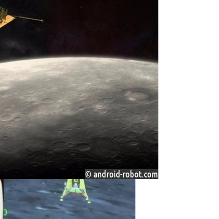
импиаду Для Учителей Физики «Лига Лучших»