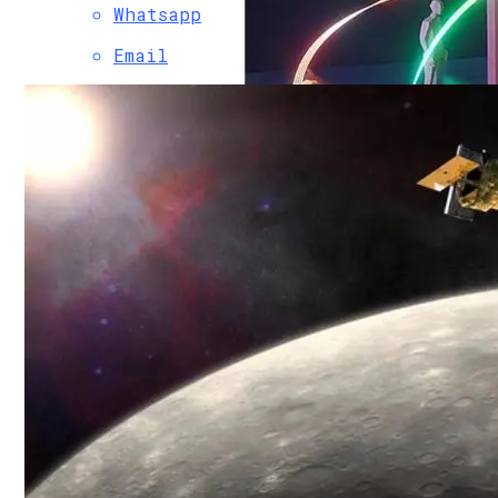
Whatsapp
Email
Новая Технология «изогнутого» Света 