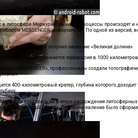
 в литосфере Меркурия, такие же процессы происходят и 
рибором MESSENGER, информирует. По одной из версий, в
ой кратер, который получил название «Великая долина».
тности Меркурия отражается территория в 1000 километров
улем «MESSENGER», профессионалы создали топографичес
долине».
ирает И Хранит Электроэнергию В Удаленных Настройк
дится 400-километровый кратер, глубина которого доходит
лубину.
 Меркурия создалась не в итоге расхождения литосферных 
одной-единственной плиты». Подобное явление было сформи