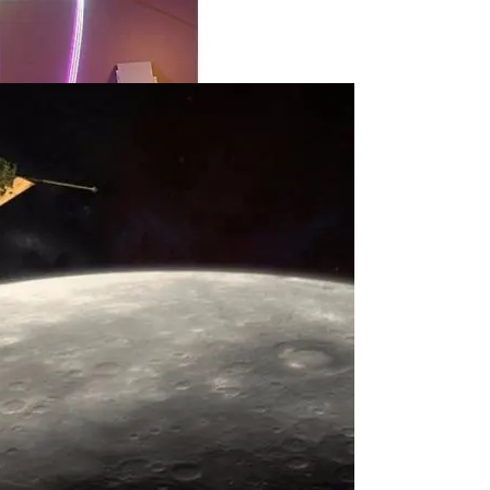
Может Стать Секретом Улучшения Беспроводной Связи