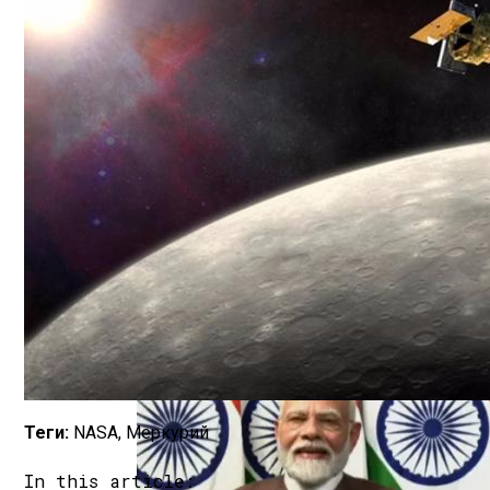
НИЯУ МИФИ Проведет Всероссийскую Ол
Теги:
NASA, Меркурий
In this article: