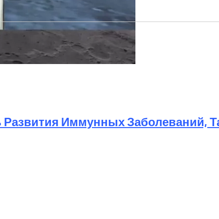
шно Высадившейся На Луну
 Развития Иммунных Заболеваний, Та