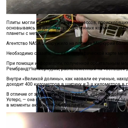
Плиты могли сжиматься из-за процессов, происходящих
основываясь на данных, приобретенных космическим п
планеты с метеоритом.
Агентство NASA обнаружило на планете Меркурий больш
Необходимо сказать, что на топографической карте мес
При помощи информации, полученной орбитальным мод
Рембрандт на Меркурии, расположенный на «большой 
Представлено Устройство, Которое Соб
Внутри «Великой долины», как назвали ее ученые, нахо
доходит 400 километров в ширину и 3-х километров в г
В отличие от земных рифтовых долин, «Великая долина
Уотерс, — она стала результатом глобального сжатия 
в моменты активного сжатия плиты.