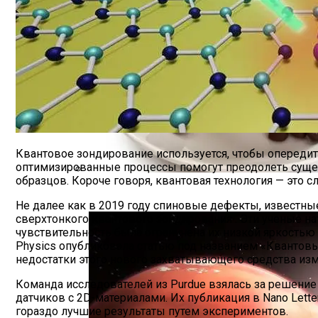
Квантовое зондирование используется, чтобы опереди
оптимизированные процессы помогут преодолеть сущес
образцов. Короче говоря, квантовая технология — это 
Постоянное Употребление Фруктов Пом
Не далее как в 2019 году спиновые дефекты, известные
сверхтонкого квантового зондирования . Эти ученые на
чувствительность была ограничена их низкой яркостью и
Physics опубликовала статью под названием «Квантовы
недостатки этого нового захватывающего средства из
Команда исследователей из Purdue взялась за решение 
датчиков с 2D-материалами. Их публикация в Nano Lette
гораздо лучшие результаты путем экспериментов.