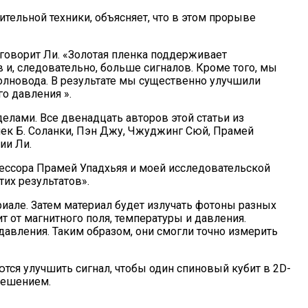
тельной техники, объясняет, что в этом прорыве
 говорит Ли. «Золотая пленка поддерживает
и, следовательно, больше сигналов. Кроме того, мы
волновода. В результате мы существенно улучшили
о давления ».
лами. Все двенадцать авторов этой статьи из
ишек Б. Соланки, Пэн Джу, Чжуджинг Сюй, Прамей
ии Ли.
офессора Прамей Упадхьяя и моей исследовательской
их результатов».
иале. Затем материал будет излучать фотоны разных
 от магнитного поля, температуры и давления.
давления. Таким образом, они смогли точно измерить
тся улучшить сигнал, чтобы один спиновый кубит в 2D-
решением.