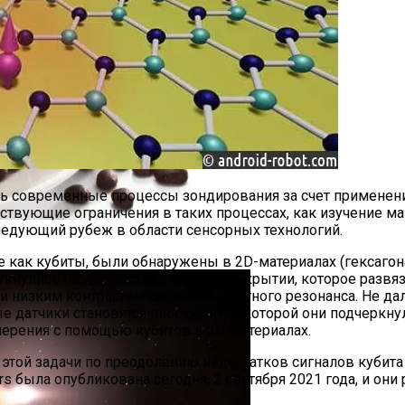
ть современные процессы зондирования за счет применени
твующие ограничения в таких процессах, как изучение ма
следующий рубеж в области сенсорных технологий.
огает В Борьбе С Диабетом — Ученые
 как кубиты, были обнаружены в 2D-материалах (гексагон
ткнулись на препятствие в своем открытии, которое развя
 низким контрастом сигнала магнитного резонанса. Не далее
е датчики становятся плоскими», в которой они подчеркну
мерения с помощью кубитов в 2D-материалах.
этой задачи по преодолению недостатков сигналов кубита
rs была опубликована сегодня, 2 сентября 2021 года, и он