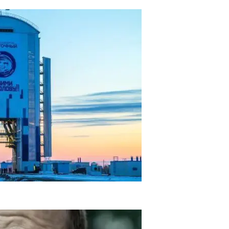
ома Восточный Проведут Два Запуска