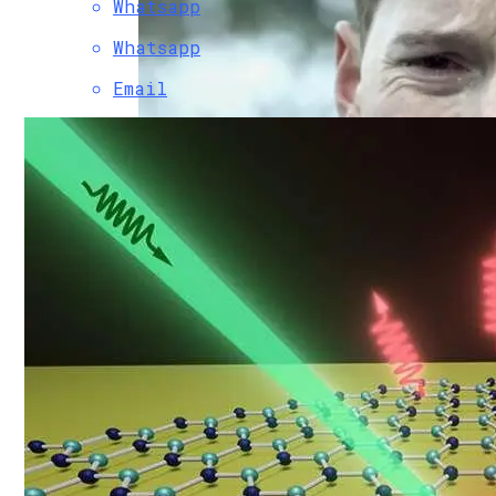
Whatsapp
Whatsapp
Email
На Урале Изобрели Аппарат Для Лечени