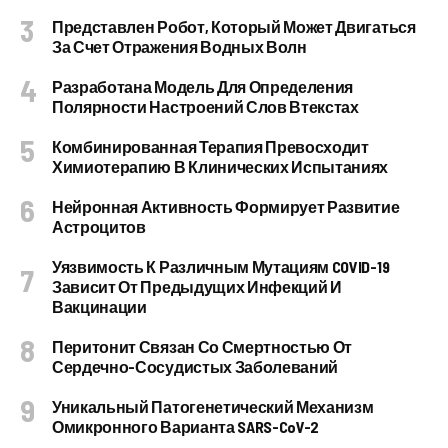
Представлен Робот, Который Может Двигаться
За Счет Отражения Водных Волн
Разработана Модель Для Определения
Полярности Настроений Слов Втекстах
Комбинированная Терапия Превосходит
Химиотерапию В Клинических Испытаниях
Нейронная Активность Формирует Развитие
Астроцитов
Уязвимость К Различным Мутациям COVID-19
Зависит От Предыдущих Инфекций И
Вакцинации
Перитонит Связан Со Смертностью От
Сердечно-Сосудистых Заболеваний
Уникальный Патогенетический Механизм
Омикронного Варианта SARS-CoV-2