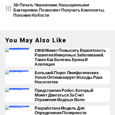
3D-Печать Чернилами, Насыщенными
Бактериями, Позволяет Получать Композиты,
Похожие На Кости
You May Also Like
COVID Может Повысить Вероятность
Развития Иммунных Заболеваний,
Таких Как Болезнь Крона И
Алопеция
Больший Порог Лимфатических
Узлов Оптимизирует Исходы Рака
Носоглотки
Представлен Робот, Который
Может Двигаться За Счет
Отражения Водных Волн
Разработана Модель Для
Определения Полярности