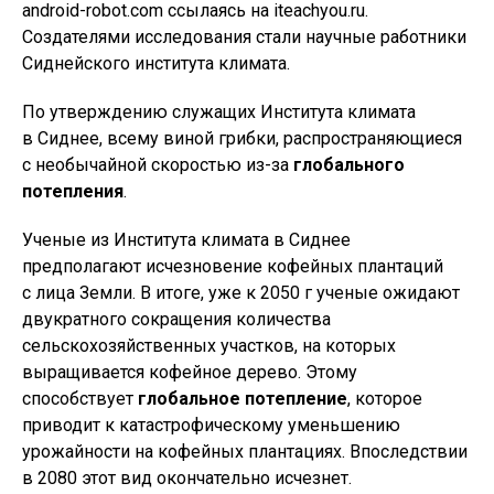
android-robot.com ссылаясь на iteachyou.ru.
Создателями исследования стали научные работники
Сиднейского института климата.
По утверждению служащих Института климата
в Сиднее, всему виной грибки, распространяющиеся
с необычайной скоростью из-за
глобального
потепления
.
Ученые из Института климата в Сиднее
предполагают исчезновение кофейных плантаций
с лица Земли. В итоге, уже к 2050 г ученые ожидают
двукратного сокращения количества
сельскохозяйственных участков, на которых
выращивается кофейное дерево. Этому
способствует
глобальное потепление
, которое
приводит к катастрофическому уменьшению
урожайности на кофейных плантациях. Впоследствии
в 2080 этот вид окончательно исчезнет.