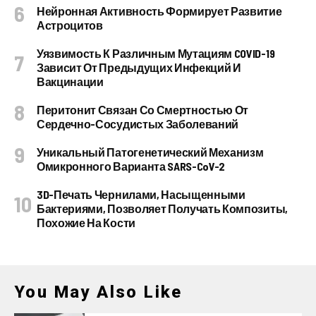
Нейронная Активность Формирует Развитие
Астроцитов
Уязвимость К Различным Мутациям COVID-19
Зависит От Предыдущих Инфекций И
Вакцинации
Перитонит Связан Со Смертностью От
Сердечно-Сосудистых Заболеваний
Уникальный Патогенетический Механизм
Омикронного Варианта SARS-CoV-2
3D-Печать Чернилами, Насыщенными
Бактериями, Позволяет Получать Композиты,
Похожие На Кости
You May Also Like