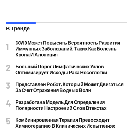
В Тренде
COVID Может Повысить Вероятность Развития
Иммунных Заболеваний, Таких Как Болезнь
Крона И Алопеция
Больший Порог Лимфатических Узлов
Оптимизирует Исходы Рака Носоглотки
Представлен Робот, Который Может Двигаться
За Счет Отражения Водных Волн
Разработана Модель Для Определения
Полярности Настроений Слов Втекстах
Комбинированная Терапия Превосходит
Химиотерапию В Клинических Испытаниях