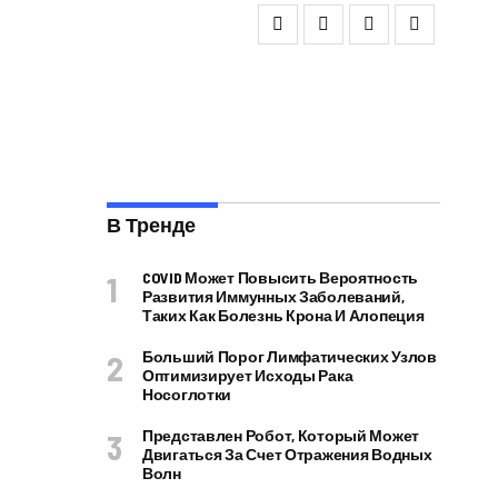
В Тренде
COVID Может Повысить Вероятность
Развития Иммунных Заболеваний,
Таких Как Болезнь Крона И Алопеция
Больший Порог Лимфатических Узлов
Оптимизирует Исходы Рака
Носоглотки
Представлен Робот, Который Может
Двигаться За Счет Отражения Водных
Волн