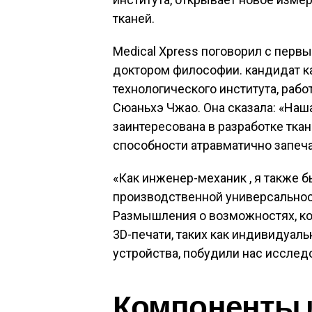
тканей.
Medical Xpress поговорил с перв
доктором философии. кандидат 
технологического института, ра
Сюаньхэ Чжао. Она сказала: «Наш
заинтересована в разработке тка
способности атравматично запеча
«Как инженер-механик , я также 
производственной универсальнос
Размышления о возможностях, ко
3D-печати, таких как индивидуал
устройства, побудили нас иссле
Компоненты 