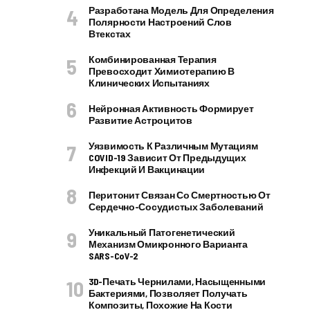
Разработана Модель Для Определения
Полярности Настроений Слов
Втекстах
Комбинированная Терапия
Превосходит Химиотерапию В
Клинических Испытаниях
Нейронная Активность Формирует
Развитие Астроцитов
Уязвимость К Различным Мутациям
COVID-19 Зависит От Предыдущих
Инфекций И Вакцинации
Перитонит Связан Со Смертностью От
Сердечно-Сосудистых Заболеваний
Уникальный Патогенетический
Механизм Омикронного Варианта
SARS-CoV-2
3D-Печать Чернилами, Насыщенными
Бактериями, Позволяет Получать
Композиты, Похожие На Кости