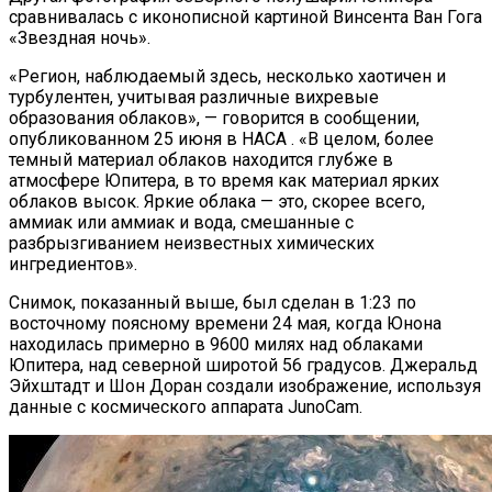
сравнивалась с иконописной картиной Винсента Ван Гога
«Звездная ночь».
«Регион, наблюдаемый здесь, несколько хаотичен и
турбулентен, учитывая различные вихревые
образования облаков», — говорится в сообщении,
опубликованном 25 июня в НАСА . «В целом, более
темный материал облаков находится глубже в
атмосфере Юпитера, в то время как материал ярких
облаков высок. Яркие облака — это, скорее всего,
аммиак или аммиак и вода, смешанные с
разбрызгиванием неизвестных химических
ингредиентов».
Снимок, показанный выше, был сделан в 1:23 по
восточному поясному времени 24 мая, когда Юнона
находилась примерно в 9600 милях над облаками
Юпитера, над северной широтой 56 градусов. Джеральд
Эйхштадт и Шон Доран создали изображение, используя
данные с космического аппарата JunoCam.