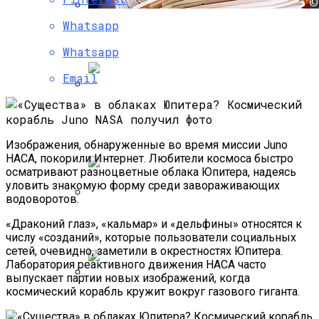
Whatsapp
Ученые Доказали, Что Мобильные
Телефоны Отнимают У Детей Сон
Whatsapp
Email
Громкое Открытие NASA: На Спутнике
Сатурна Все-Таки Возможно
Существование Жизни
Изображения, обнаруженные во время миссии Juno
НАСА, покорили Интернет. Любители космоса быстро
осматривают разноцветные облака Юпитера, надеясь
уловить знакомую форму среди завораживающих
водоворотов.
На Пресс-Конференции NASA Расскажет
«Драконий глаз», «кальмар» и «дельфины» относятся к
Про Воду В Солнечной Системе
числу «созданий», которые пользователи социальных
сетей, очевидно, заметили в окрестностях Юпитера.
Лаборатория реактивного движения НАСА часто
выпускает партии новых изображений, когда
космический корабль кружит вокруг газового гиганта.
Ученые: Викинги Никогда Не Боролись
На Собственных Мечах