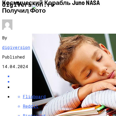
Космический Корабль Juno NASA
НАУКА И ТЕХНОЛОГИИ
digiversion.ru
Получил Фото
Ученые Отыскали На Марсе Двери
От Маленького Дома
By
digiversion
Published
14.04.2024
Flipboard
Reddit
Pinterest