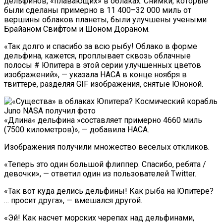
дельфинов, «плавающих» в облаках. Снимки, которые
были сделаны примерно в 11 400–32 000 миль от
вершины облаков планеты, были улучшены учеными
Брайаном Свифтом и Шоном Дораном.
«Так долго и спасибо за всю рыбу! Облако в форме
дельфина, кажется, проплывает сквозь облачные
полосы # Юпитера в этой серии улучшенных цветов
изображений», — указала НАСА в конце ноября в
твиттере, разделяя GIF изображения, снятые Юноной.
«Длина« дельфина »составляет примерно 4660 миль
(7500 километров)», — добавила НАСА.
Изображения получили множество веселых откликов.
«Теперь это один большой флиппер. Спасибо, ребята /
девочки», — ответил один из пользователей Twitter.
«Так вот куда делись дельфины! Как рыба на Юпитере?
… просит друга», — вмешался другой.
«Эй! Как насчет морских черепах над дельфинами,