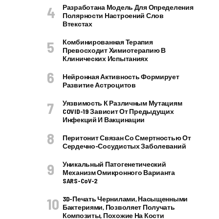
Разработана Модель Для Определения
Полярности Настроений Слов
Втекстах
Комбинированная Терапия
Превосходит Химиотерапию В
Клинических Испытаниях
Нейронная Активность Формирует
Развитие Астроцитов
Уязвимость К Различным Мутациям
COVID-19 Зависит От Предыдущих
Инфекций И Вакцинации
Перитонит Связан Со Смертностью От
Сердечно-Сосудистых Заболеваний
Уникальный Патогенетический
Механизм Омикронного Варианта
SARS-CoV-2
3D-Печать Чернилами, Насыщенными
Бактериями, Позволяет Получать
Композиты, Похожие На Кости