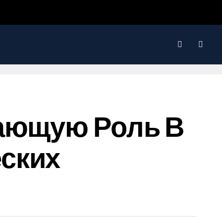
шающую Роль В
ских