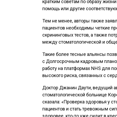
кратким советам по образу жизн
помощь или другие соответствую
Тем не менее, авторы также заяв
пациентов необходимы четкие пр
скрининговых тестов, а также по
между стоматологической и общ
Такие более тесные альянсы позв
с Долгосрочным кадровым плано
работу на платформах NHS для п
высокого риска, связанных с се
Доктор Джанин Даути, ведущий а
стоматологической больнице Кор
сказала: «Проверка здоровья у с
пациентов и стать тревожным сиг
здоровее. кто-то уже сидит в кр