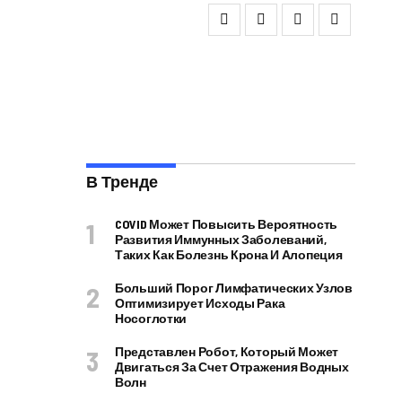
В Тренде
COVID Может Повысить Вероятность
Развития Иммунных Заболеваний,
Таких Как Болезнь Крона И Алопеция
Больший Порог Лимфатических Узлов
Оптимизирует Исходы Рака
Носоглотки
Представлен Робот, Который Может
Двигаться За Счет Отражения Водных
Волн