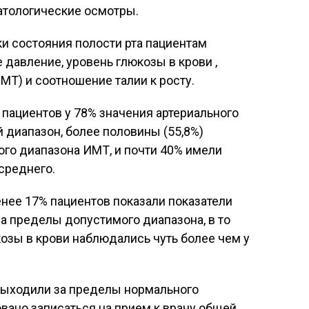
матологические осмотры.
ки состояния полости рта пациентам
 давление, уровень глюкозы в крови ,
МТ) и соотношение талии к росту.
пациентов у 78% значения артериального
диапазон, более половины (55,8%)
го диапазона ИМТ, и почти 40% имели
среднего.
енее 17% пациентов показали показатели
а пределы допустимого диапазона, в то
озы в крови наблюдались чуть более чем у
 выходили за пределы нормального
вано записаться на прием к врачу общей