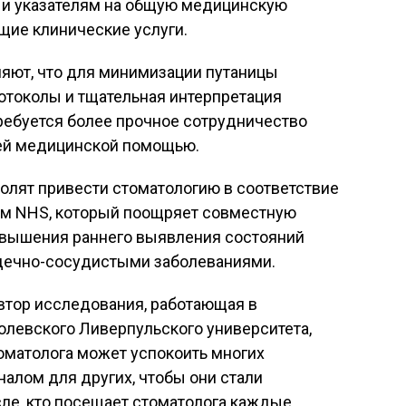
и и указателям на общую медицинскую
щие клинические услуги.
ляют, что для минимизации путаницы
отоколы и тщательная интерпретация
требуется более прочное сотрудничество
ей медицинской помощью.
олят привести стоматологию в соответствие
м NHS, который поощряет совместную
овышения раннего выявления состояний
рдечно-сосудистыми заболеваниями.
втор исследования, работающая в
олевского Ливерпульского университета,
томатолога может успокоить многих
налом для других, чтобы они стали
есле, кто посещает стоматолога каждые