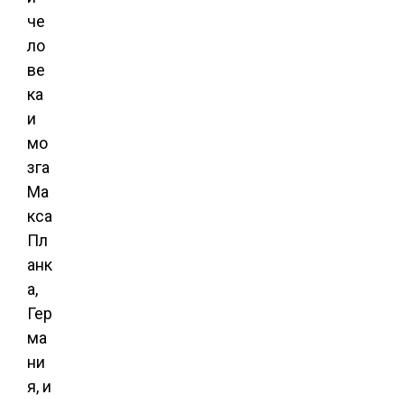
че
ло
ве
ка
и
мо
зга
Ма
кса
Пл
анк
а,
Гер
ма
ни
я, и