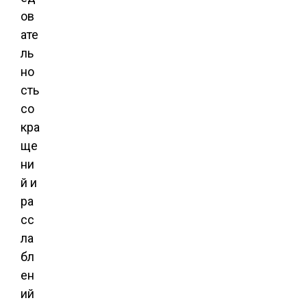
ов
ате
ль
но
сть
со
кра
ще
ни
й и
ра
сс
ла
бл
ен
ий