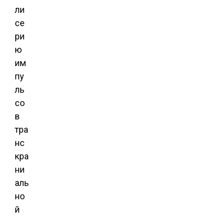
ли
се
ри
ю
им
пу
ль
со
в
тра
нс
кра
ни
аль
но
й