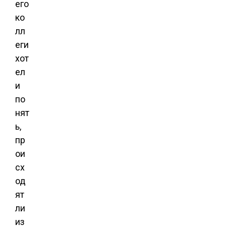
его
ко
лл
еги
хот
ел
и
по
нят
ь,
пр
ои
сх
од
ят
ли
из