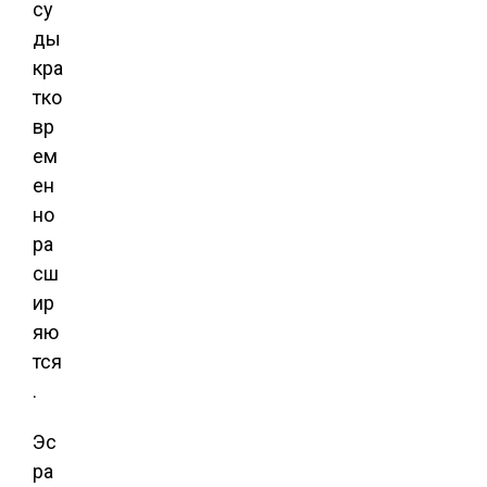
су
ды
кра
тко
вр
ем
ен
но
ра
сш
ир
яю
тся
.
Эс
ра