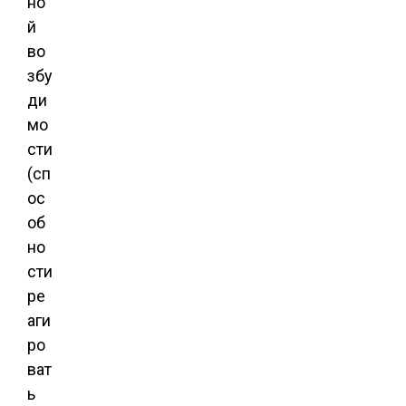
но
й
во
збу
ди
мо
сти
(сп
ос
об
но
сти
ре
аги
ро
ват
ь