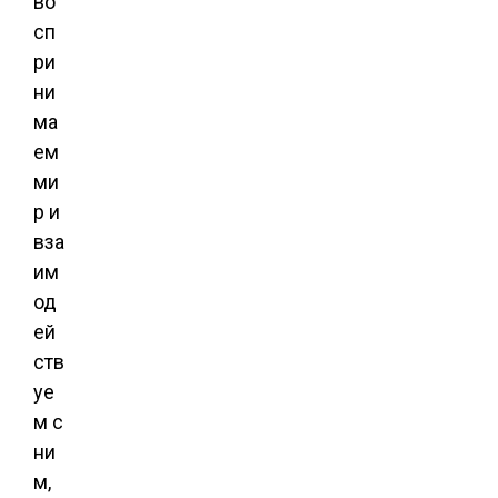
во
сп
ри
ни
ма
ем
ми
р и
вза
им
од
ей
ств
уе
м с
ни
м,