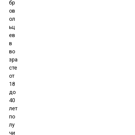
бр
ов
ол
ьц
ев
в
во
зра
сте
от
18
до
40
лет
по
лу
чи