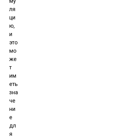
му
ля
ци
ю,
и
это
мо
же
т
им
еть
зна
че
ни
е
дл
я