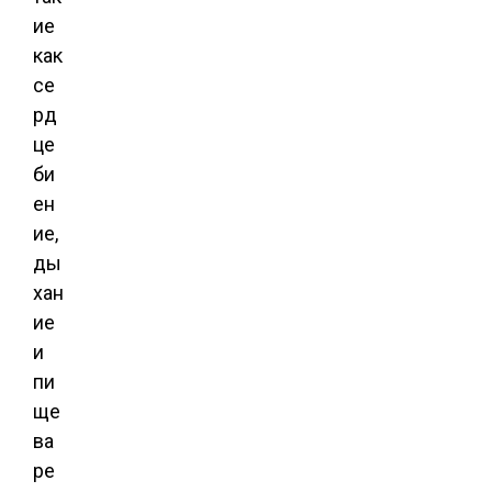
ие
как
се
рд
це
би
ен
ие,
ды
хан
ие
и
пи
ще
ва
ре