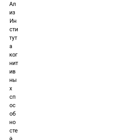
Ал
из
Ин
сти
тут
а
ког
нит
ив
ны
х
сп
ос
об
но
сте
й