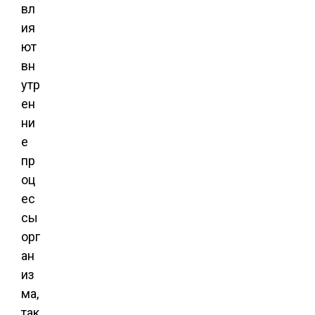
вл
ия
ют
вн
утр
ен
ни
е
пр
оц
ес
сы
орг
ан
из
ма,
так