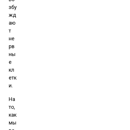
збу
жд
аю
т
не
рв
ны
е
кл
етк
и.
На
то,
как
мы