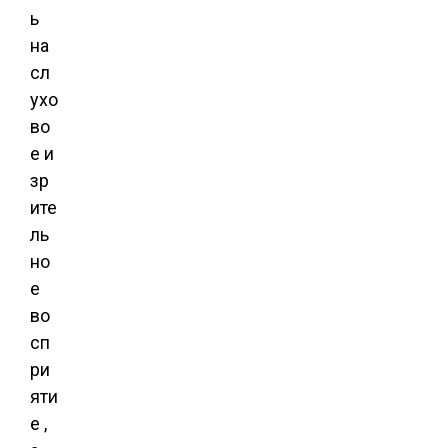
ь
на
сл
ухо
во
е и
зр
ите
ль
но
е
во
сп
ри
яти
е ,