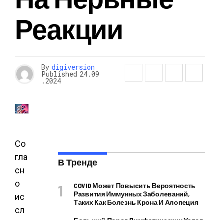
Реакции
By
digiversion
Published
24.09
.2024
Со
гла
В Тренде
сн
о
COVID Может Повысить Вероятность
Развития Иммунных Заболеваний,
ис
Таких Как Болезнь Крона И Алопеция
сл