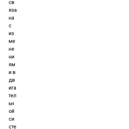
св
яза
на
с
из
ме
не
ни
ям
и в
дв
ига
тел
ьн
ой
си
сте