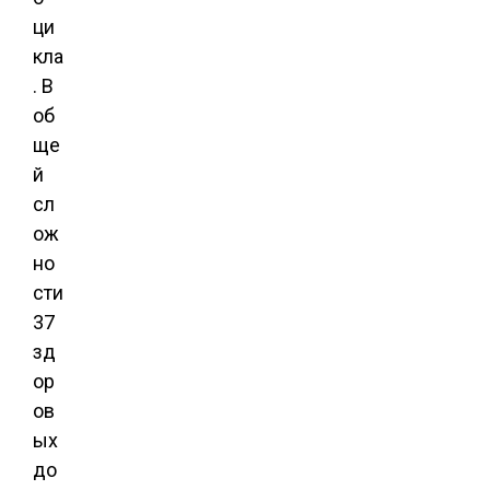
ци
кла
. В
об
ще
й
сл
ож
но
сти
37
зд
ор
ов
ых
до