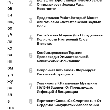
Больший Порог Лимфатических Узлов
ед
Оптимизирует Исходы Рака
ов
Носоглотки
ан
Представлен Робот, Который Может
ию,
Двигаться За Счет Отражения Водных
Волн
оп
уб
Разработана Модель Для Определения
Полярности Настроений Слов
ли
Втекстах
ко
Комбинированная Терапия
ва
Превосходит Химиотерапию В
нн
Клинических Испытаниях
ом
Нейронная Активность Формирует
у в
Развитие Астроцитов
жу
Уязвимость К Различным Мутациям
рн
COVID-19 Зависит От Предыдущих
Инфекций И Вакцинации
ал
е
Перитонит Связан Со Смертностью От
Сердечно-Сосудистых Заболеваний
отк