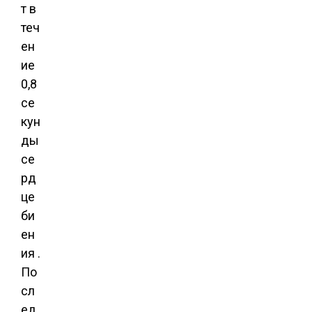
т в
теч
ен
ие
0,8
се
кун
ды
се
рд
це
би
ен
ия .
По
сл
ед