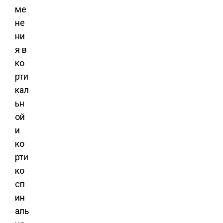
ме
не
ни
я в
ко
рти
кал
ьн
ой
и
ко
рти
ко
сп
ин
аль