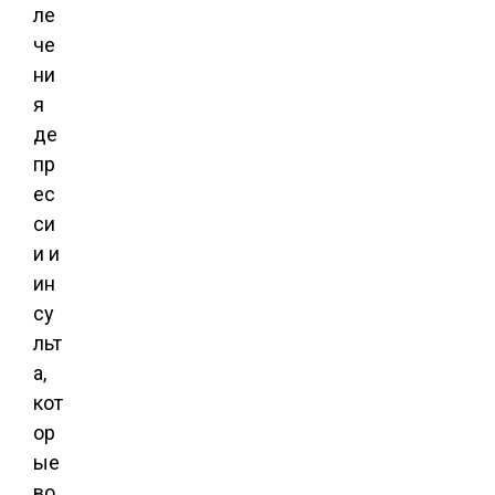
ле
че
ни
я
де
пр
ес
си
и и
ин
су
льт
а,
кот
ор
ые
во