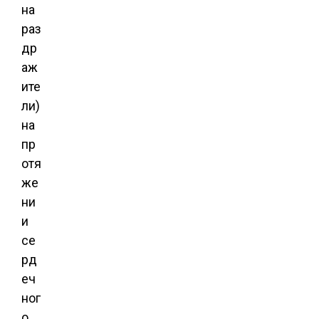
на
раз
др
аж
ите
ли)
на
пр
отя
же
ни
и
се
рд
еч
ног
о