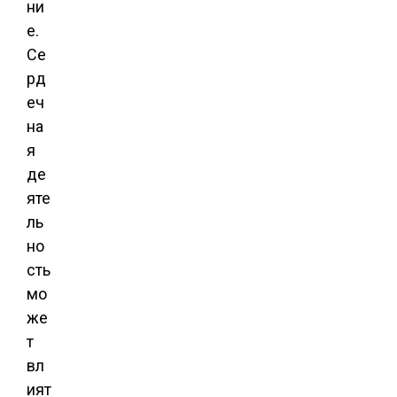
ни
е.
Се
рд
еч
на
я
де
яте
ль
но
сть
мо
же
т
вл
ият