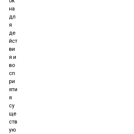
ок
на
дл
я
де
йст
ви
я и
во
сп
ри
яти
я
су
ще
ств
ую