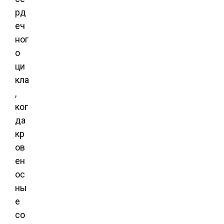
рд
еч
ног
о
ци
кла
,
ког
да
кр
ов
ен
ос
ны
е
со