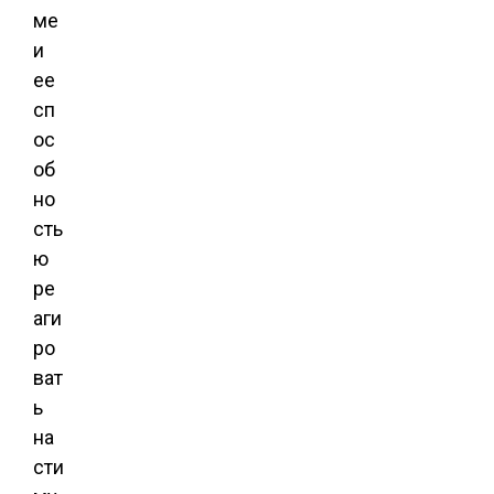
ме
и
ее
сп
ос
об
но
сть
ю
ре
аги
ро
ват
ь
на
сти