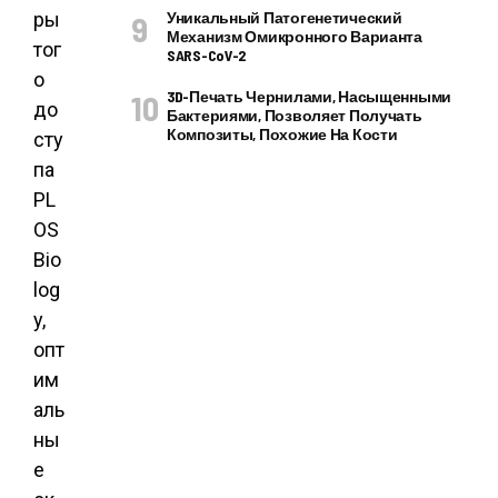
ры
Уникальный Патогенетический
Механизм Омикронного Варианта
тог
SARS-CoV-2
о
3D-Печать Чернилами, Насыщенными
до
Бактериями, Позволяет Получать
Композиты, Похожие На Кости
сту
па
PL
OS
Bio
log
y,
опт
им
аль
ны
е