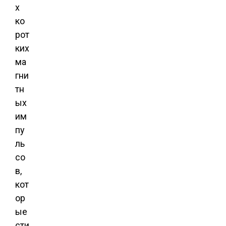
х
ко
рот
ких
ма
гни
тн
ых
им
пу
ль
со
в,
кот
ор
ые
сти