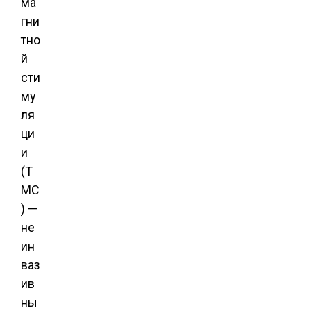
ма
гни
тно
й
сти
му
ля
ци
и
(Т
МС
) —
не
ин
ваз
ив
ны