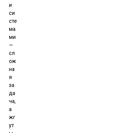
и
си
сте
ма
ми
—
сл
ож
на
я
за
да
ча,
а
жг
ут