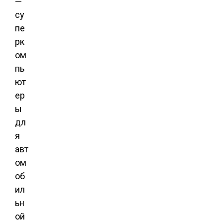
—
су
пе
рк
ом
пь
ют
ер
ы
дл
я
авт
ом
об
ил
ьн
ой