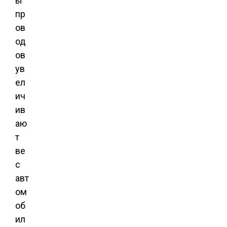
ы
пр
ов
од
ов
ув
ел
ич
ив
аю
т
ве
с
авт
ом
об
ил