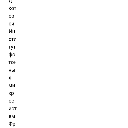
д
кот
ор
ой
Ин
сти
тут
фо
тон
ны
х
ми
кр
ос
ист
ем
Фр