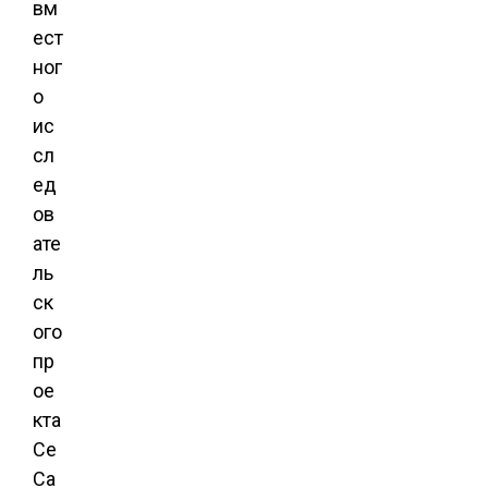
вм
ест
ног
о
ис
сл
ед
ов
ате
ль
ск
ого
пр
ое
кта
Ce
Ca