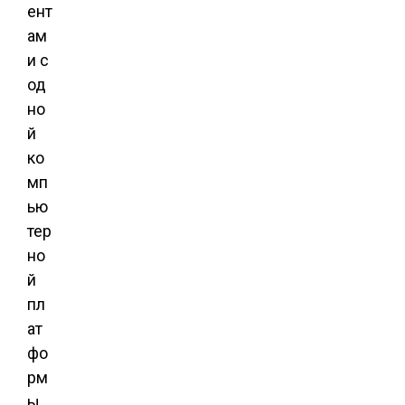
ент
ам
и с
од
но
й
ко
мп
ью
тер
но
й
пл
ат
фо
рм
ы.