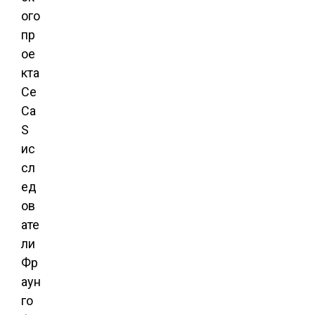
ого
пр
ое
кта
Ce
Ca
S
ис
сл
ед
ов
ате
ли
Фр
аун
го