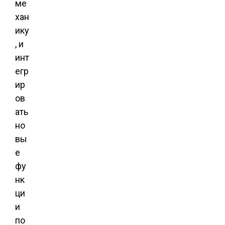
ме
хан
ику
, и
инт
егр
ир
ов
ать
но
вы
е
фу
нк
ци
и
по