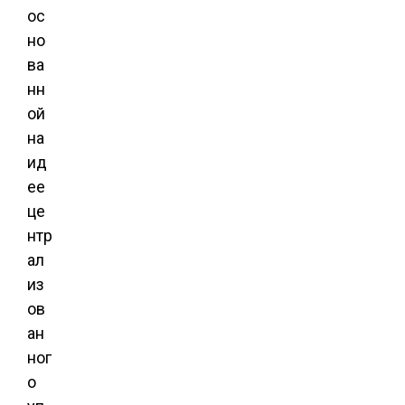
ос
но
ва
нн
ой
на
ид
ее
це
нтр
ал
из
ов
ан
ног
о