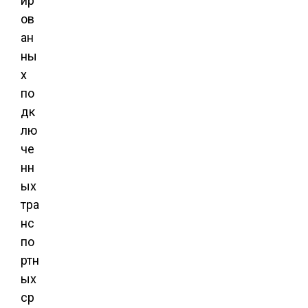
ир
ов
ан
ны
х
по
дк
лю
че
нн
ых
тра
нс
по
ртн
ых
ср