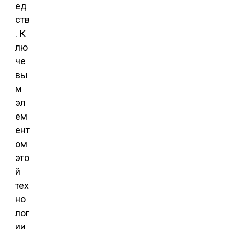
ед
ств
. К
лю
че
вы
м
эл
ем
ент
ом
это
й
тех
но
лог
ии