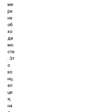
ме
ре
не
об
хо
ди
мо
сти
. Эт
о
ко
нц
еп
ци
я,
на