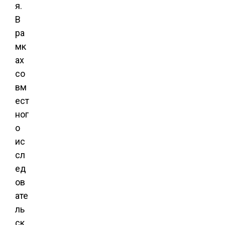
я.
В
ра
мк
ах
со
вм
ест
ног
о
ис
сл
ед
ов
ате
ль
ск