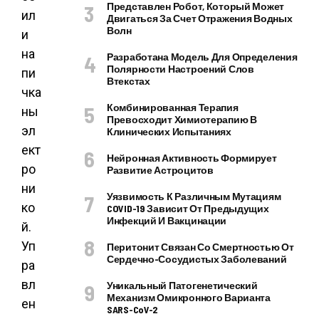
Представлен Робот, Который Может
ил
Двигаться За Счет Отражения Водных
Волн
и
на
Разработана Модель Для Определения
Полярности Настроений Слов
пи
Втекстах
чка
Комбинированная Терапия
ны
Превосходит Химиотерапию В
эл
Клинических Испытаниях
ект
Нейронная Активность Формирует
ро
Развитие Астроцитов
ни
Уязвимость К Различным Мутациям
ко
COVID-19 Зависит От Предыдущих
Инфекций И Вакцинации
й.
Уп
Перитонит Связан Со Смертностью От
Сердечно-Сосудистых Заболеваний
ра
вл
Уникальный Патогенетический
Механизм Омикронного Варианта
ен
SARS-CoV-2