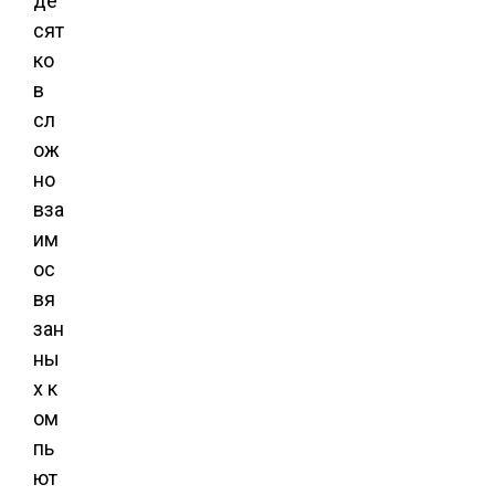
де
сят
ко
в
сл
ож
но
вза
им
ос
вя
зан
ны
х к
ом
пь
ют