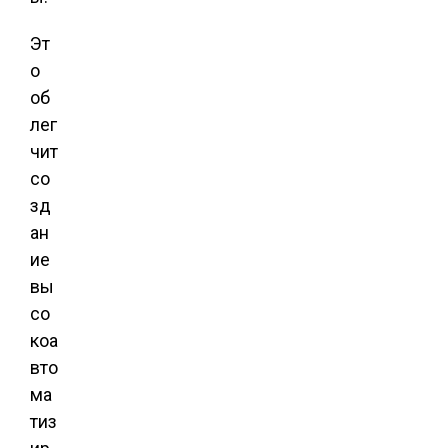
Эт
о
об
лег
чит
со
зд
ан
ие
вы
со
коа
вто
ма
тиз