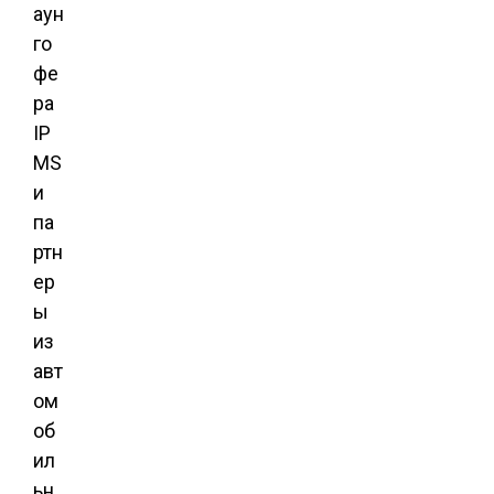
аун
го
фе
ра
IP
MS
и
па
ртн
ер
ы
из
авт
ом
об
ил
ьн