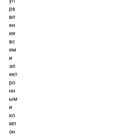
уп
ра
вл
ен
ия
вс
ем
и
эл
ект
ро
нн
ым
и
ко
мп
он