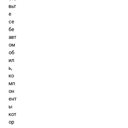
вьт
е
се
бе
авт
ом
об
ил
ь,
ко
мп
он
ент
ы
кот
ор