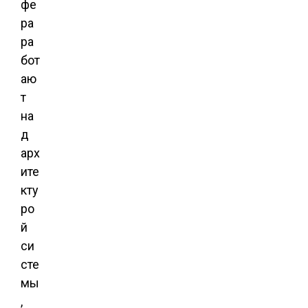
фе
ра
ра
бот
аю
т
на
д
арх
ите
кту
ро
й
си
сте
мы
,