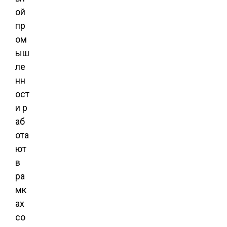
ой
пр
ом
ыш
ле
нн
ост
и р
аб
ота
ют
в
ра
мк
ах
со