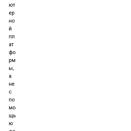
ют
ер
но
й
пл
ат
фо
рм
ы,
а
не
с
по
мо
щь
ю