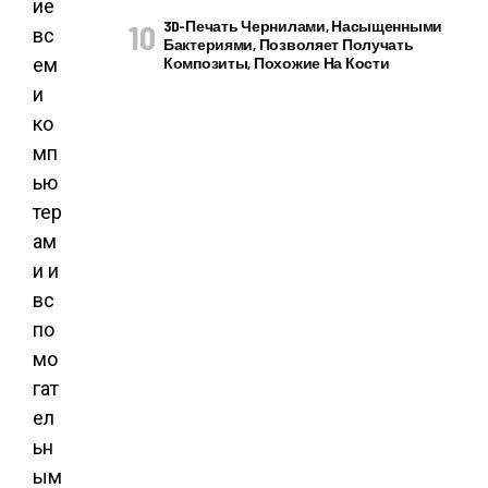
ие
3D-Печать Чернилами, Насыщенными
вс
Бактериями, Позволяет Получать
ем
Композиты, Похожие На Кости
и
ко
мп
ью
тер
ам
и и
вс
по
мо
гат
ел
ьн
ым