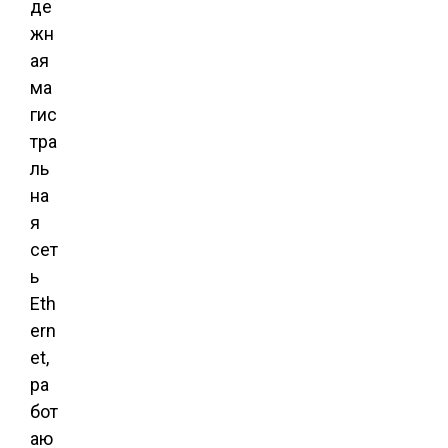
де
жн
ая
ма
гис
тра
ль
на
я
сет
ь
Eth
ern
et,
ра
бот
аю