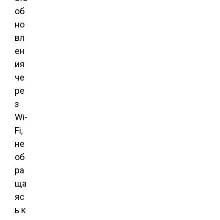
об
но
вл
ен
ия
че
ре
з
Wi-
Fi,
не
об
ра
ща
яс
ь к