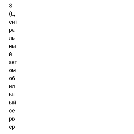
S
(Ц
ент
ра
ль
ны
й
авт
ом
об
ил
ьн
ый
се
рв
ер