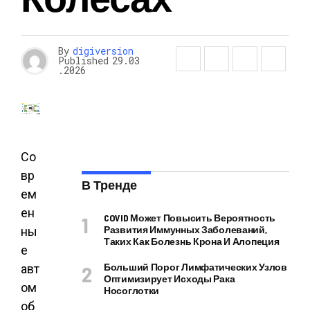
By
digiversion
Published
29.03
.2026
Со
вр
В Тренде
ем
ен
COVID Может Повысить Вероятность
Развития Иммунных Заболеваний,
ны
Таких Как Болезнь Крона И Алопеция
е
Больший Порог Лимфатических Узлов
авт
Оптимизирует Исходы Рака
ом
Носоглотки
об