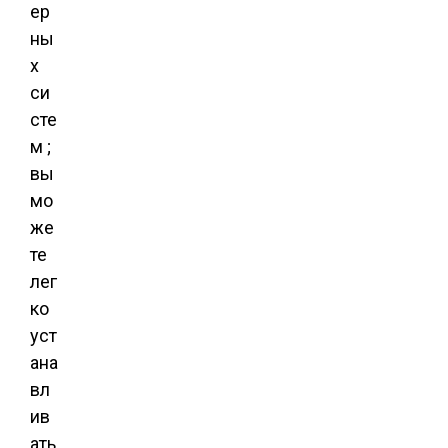
ер
ны
х
си
сте
м ;
вы
мо
же
те
лег
ко
уст
ана
вл
ив
ать