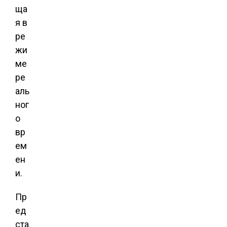
ща
я в
ре
жи
ме
ре
аль
ног
о
вр
ем
ен
и.
Пр
ед
ста