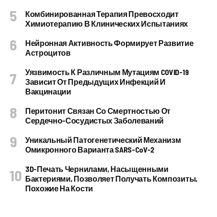
Комбинированная Терапия Превосходит
Химиотерапию В Клинических Испытаниях
Нейронная Активность Формирует Развитие
Астроцитов
Уязвимость К Различным Мутациям COVID-19
Зависит От Предыдущих Инфекций И
Вакцинации
Перитонит Связан Со Смертностью От
Сердечно-Сосудистых Заболеваний
Уникальный Патогенетический Механизм
Омикронного Варианта SARS-CoV-2
3D-Печать Чернилами, Насыщенными
Бактериями, Позволяет Получать Композиты,
Похожие На Кости