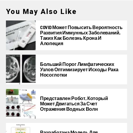
You May Also Like
COVID Может Повысить Вероятность
Развития Иммунных Заболеваний,
Таких Как Болезнь Крона И
Алопеция
Больший Порог Лимфатических
Узлов Оптимизирует Исходы Рака
Носоглотки
Представлен Робот, Который
Может Двигаться За Счет
Отражения Водных Волн
Разработана Модель Для