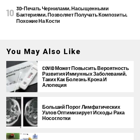
3D-Печать Чернилами, Насыщенными
Бактериями, Позволяет Получать Композиты,
Похожие На Кости
You May Also Like
COVID Может Повысить Вероятность
Развития Иммунных Заболеваний,
Таких Как Болезнь Крона И
Алопеция
Больший Порог Лимфатических
Узлов Оптимизирует Исходы Рака
Носоглотки