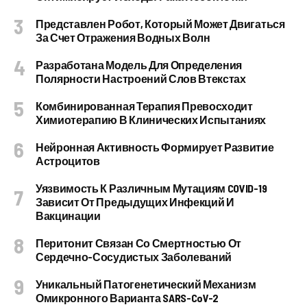
Представлен Робот, Который Может Двигаться
За Счет Отражения Водных Волн
Разработана Модель Для Определения
Полярности Настроений Слов Втекстах
Комбинированная Терапия Превосходит
Химиотерапию В Клинических Испытаниях
Нейронная Активность Формирует Развитие
Астроцитов
Уязвимость К Различным Мутациям COVID-19
Зависит От Предыдущих Инфекций И
Вакцинации
Перитонит Связан Со Смертностью От
Сердечно-Сосудистых Заболеваний
Уникальный Патогенетический Механизм
Омикронного Варианта SARS-CoV-2