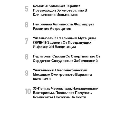
Комбинированная Терапия
Превосходит Химиотерапию В
Клинических Испытаниях
Нейронная Активность Формирует
Развитие Астроцитов
Уязвимость К Различным Мутациям
COVID-19 Зависит От Предыдущих
Инфекций И Вакцинации
Перитонит Связан Со Смертностью От
Сердечно-Сосудистых Заболеваний
Уникальный Патогенетический
Механизм Омикронного Варианта
SARS-CoV-2
3D-Печать Чернилами, Насыщенными
Бактериями, Позволяет Получать
Композиты, Похожие На Кости