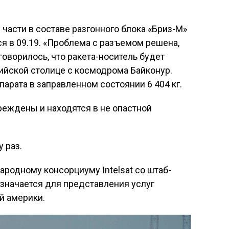
части в составе разгонного блока «Бриз-М»
тся в 09.19. «Проблема с разъемом решена,
 говорилось, что ракета-носитель будет
сийской столице с космодрома Байконур.
арата в заправленном состоянии 6 404 кг.
вреждены и находятся в не опастной
 раз.
родному консорциуму Intelsat со штаб-
значается для представления услуг
й америки.