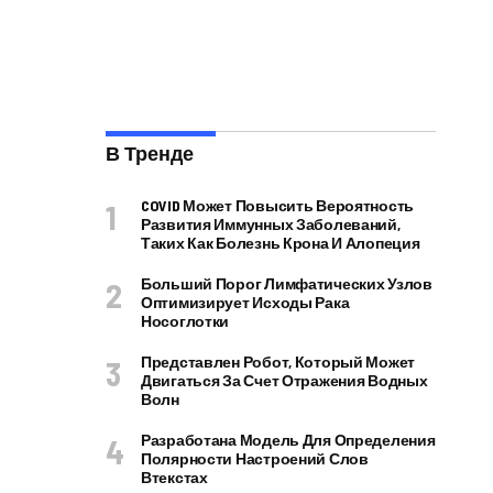
В Тренде
COVID Может Повысить Вероятность
Развития Иммунных Заболеваний,
Таких Как Болезнь Крона И Алопеция
Больший Порог Лимфатических Узлов
Оптимизирует Исходы Рака
Носоглотки
Представлен Робот, Который Может
Двигаться За Счет Отражения Водных
Волн
Разработана Модель Для Определения
Полярности Настроений Слов
Втекстах