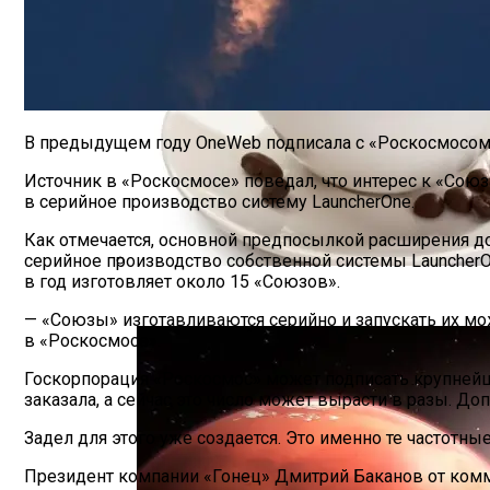
В предыдущем году OneWeb подписала с «Роскосмосом» 
Источник в «Роскосмосе» поведал, что интерес к «Союзам
в серийное производство систему LauncherOne.
Как отмечается, основной предпосылкой расширения дог
серийное производство собственной системы LauncherO
в год изготовляет около 15 «Союзов».
Постоянное Употребление Фруктов Пом
— «Союзы» изготавливаются серийно и запускать их мо
в «Роскосмосе».
Госкорпорация «Роскосмос» может подписать крупнейш
заказала, а сейчас это число может вырасти в разы. Д
Задел для этого уже создается. Это именно те частотн
Президент компании «Гонец» Дмитрий Баканов от ком