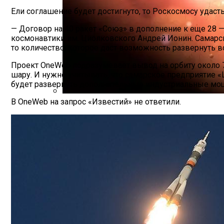
Ели соглашение будет достигнуто, то Роскосмосу удасть
— Договор на 40 ракет «Союз» в дополнение к еще 28 
космонавтики им. Циолковского Андрей Ионин. Самарск
то количество, которое даст возможность развернуть в
Проект OneWeb подразумевает вывод на орбиту около 7
шару. И нужно учитывать, что самарское предприятие 
будет развернуть дополнительные индустриальные мощ
В OneWeb на запрос «Известий» не ответили.
Специалисты NASA Обнаружили В Атмос