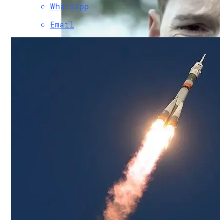
Whatsapp
Email
На Урале Изобрели Аппарат Для Лечени