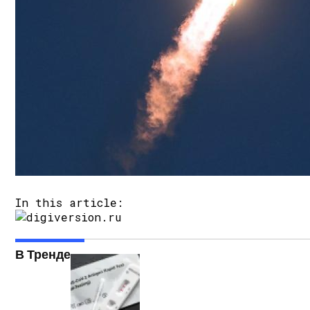
Мимо Земли Пролетит Крупный Астеро
In this article:
В Тренде