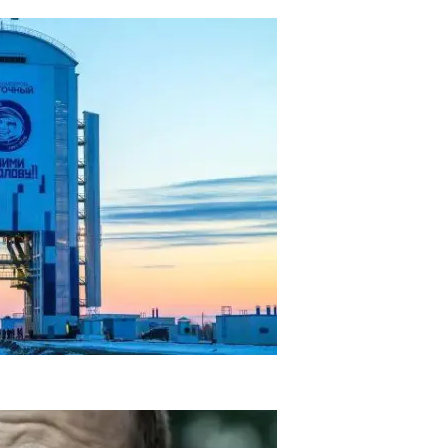
ома Восточный Проведут Два Запуска