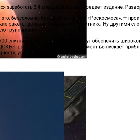
ся заработать 2,4 млрд долларов, передает издание. Разво
— это, безусловно, большой успех для «Роскосмоса», — п
ие ракеты должны вывести 672 спутника. Ну другими сло
сю группировку.
00 спутников, которые к 2019 г. могут обеспечить широко
«ЦСКБ-Прогресс» в год на данный момент выпускает прибл
ности, увеличив объем выпуска.
фере Марса Металл