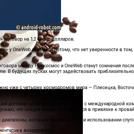
договор на 1,2 млрд. долларов.
» у OneWeb появился потому, что нет уверенности в том, чт
овора между Роскосмос и OneWeb станут сомнения последней
ne. В будущих пусках могут задействовать приблизительно
огает В Борьбе С Диабетом — Ученые
жно уже с четырех космодромов мира — Плесецка, Восточно
ий договор на космические запуски с международной ко
опускаю, что скидка может обсуждаться в привязке к пров
ые диапазоны, которые планируюся при использовании спу
ментариев воздержался.