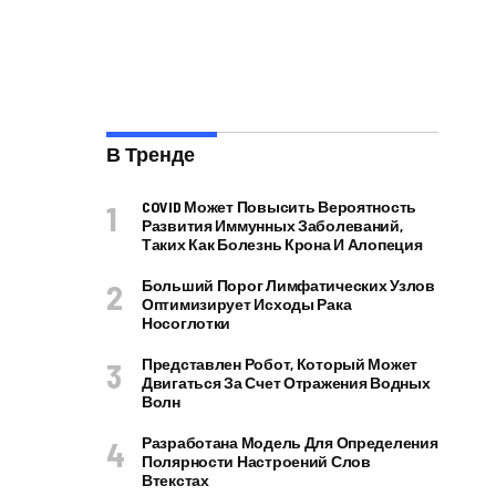
В Тренде
COVID Может Повысить Вероятность
Развития Иммунных Заболеваний,
Таких Как Болезнь Крона И Алопеция
Больший Порог Лимфатических Узлов
Оптимизирует Исходы Рака
Носоглотки
Представлен Робот, Который Может
Двигаться За Счет Отражения Водных
Волн
Разработана Модель Для Определения
Полярности Настроений Слов
Втекстах