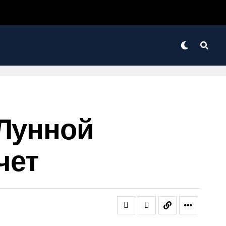
 Лунной
чет