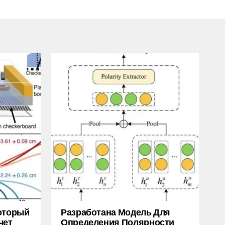
Который
Разработана Модель Для
чет
Определения Полярности