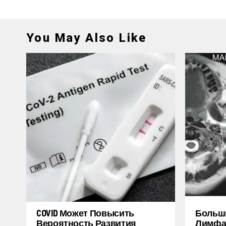
You May Also Like
COVID Может Повысить
Больш
Вероятность Развития
Лимфат