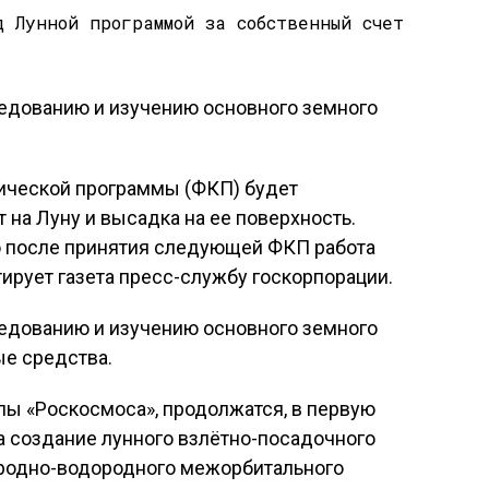
ледованию и изучению основного земного
ической программы (ФКП) будет
на Луну и высадка на ее поверхность.
что после принятия следующей ФКП работа
итирует газета пресс-службу госкорпорации.
ледованию и изучению основного земного
ые средства.
лы «Роскосмоса», продолжатся, в первую
а создание лунного взлётно-посадочного
ородно-водородного межорбитального