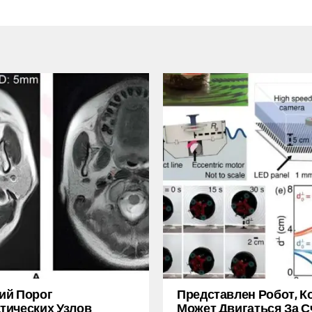
ий Порог
Представлен Робот, 
ических Узлов
Может Двигаться За С