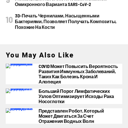
Омикронного Варианта SARS-CoV-2
3D-Печать Чернилами, Насыщенными
Бактериями, Позволяет Получать Композиты,
Похожие На Кости
You May Also Like
COVID Может Повысить Вероятность
Развития Иммунных Заболеваний,
Таких Как Болезнь Крона И
Алопеция
Больший Порог Лимфатических
Узлов Оптимизирует Исходы Рака
Носоглотки
Представлен Робот, Который
Может Двигаться За Счет
Отражения Водных Волн