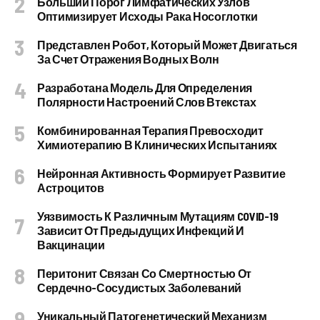
Больший Порог Лимфатических Узлов
Оптимизирует Исходы Рака Носоглотки
Представлен Робот, Который Может Двигаться
За Счет Отражения Водных Волн
Разработана Модель Для Определения
Полярности Настроений Слов Втекстах
Комбинированная Терапия Превосходит
Химиотерапию В Клинических Испытаниях
Нейронная Активность Формирует Развитие
Астроцитов
Уязвимость К Различным Мутациям COVID-19
Зависит От Предыдущих Инфекций И
Вакцинации
Перитонит Связан Со Смертностью От
Сердечно-Сосудистых Заболеваний
Уникальный Патогенетический Механизм